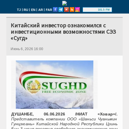
|
|
|
|
TJ
RU
EN
AR
FAR
101.5 FM
Китайский инвестор ознакомился с
инвестиционными возможностями СЭЗ
«Сугд»
Июнь 6, 2026 16:00
ДУШАНБЕ, 06.06.2026 /НИАТ «Ховар»/.
Представитель компании ООО «Шаньси Чуаньмин
Гунцзюань» Китайской Народной Республики Цзинь
Бин 3 июня посетил свободную экономическую зону