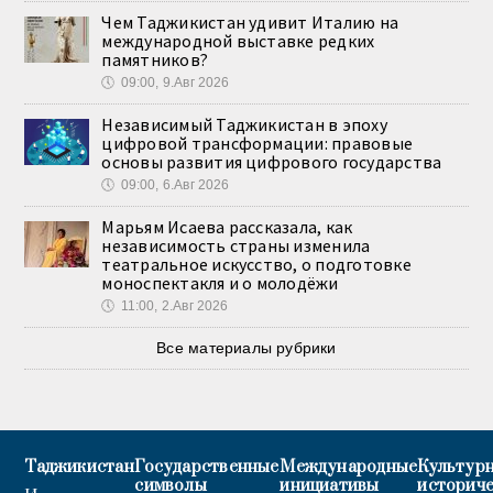
Чем Таджикистан удивит Италию на
международной выставке редких
памятников?
🕔
09:00, 9.Авг 2026
Независимый Таджикистан в эпоху
цифровой трансформации: правовые
основы развития цифрового государства
🕔
09:00, 6.Авг 2026
Марьям Исаева рассказала, как
независимость страны изменила
театральное искусство, о подготовке
моноспектакля и о молодёжи
🕔
11:00, 2.Авг 2026
Все материалы рубрики
Таджикистан
Государственные
Международные
Культурн
символы
инициативы
историч