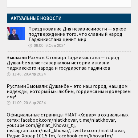
АКТУАЛЬНЫЕ НОВОСТИ
Празднование Дня независимости — яркое
подтверждение того, что славный народ
Таджикистана ценит мир
🕔
09:00, 9.Сен 2024
Эмомали Рахмон: Столица Таджикистана — город
Душанбе является зеркалом истории и жизни
таджикского народа и государства таджиков
🕔
11:48, 20.Апр 2024
Рустами Эмомали: Душанбе – это наш город, наш дом
надежды, который мы любим, гордимся им и доверяем
ему!
🕔
11:00, 20.Апр 2024
Официальные страницы НИАТ «Ховар» в социальных
сетях: facebook.com/niatkhovar, t.me/niatkhovar,
youtube.com/@niat_Khovar_tj,
instagram.com/niat_khovar/, twitter.com/niatkhovar,
Радио Ховар 101.5 fm, facebook.com/khovarfm/