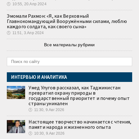
🕔
10:55, 20.Апр 2024
Эмомали Рахмон: «Я, как Верховный
Главнокомандующий Вооружёнными силами, люблю
каждого солдата, как своего сына»
🕔
11:51, 3.Апр 2024
Все материалы рубрики
ИНТЕРВЬЮ И АНАЛИТИКА
Умед Улугов рассказал, как Таджикистан
превратил охрану природы в
государственный приоритет и почему опыт
страны уникален
🕔
11:30, 9.Авг 2026
Настоящее творчество начинается с чтения,
памяти народа и жизненного опыта
🕔
10:30, 9.Авг 2026