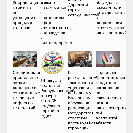
Координационного
районе
обсуждены
Дорожной
комитета
ознакомился
возможности
карты
по
с
сотрудничества
сотрудничества
упрощению
состоянием
в
процедур
сфер
направлении
торговли
хлопководства,
строительства
садоводства
электростанций
и
виноградарства
Специалистам
В
Подписано
профильных
региональном
Дополнительное
14 августа
ведомств
таможенном
кредитное
состоится
разъяснили
управлении
соглашение
Республиканский
современные
по Горному
по
конкурс
тенденции
Бадахшану
сокращению
«Топ-35
цифровых
обсуждена
потерь
надёжных
технологий
реализация
электроэнергии
партнёров
государственной
в
года»
стратегии
Хатлонской
противодействия
области
коррупции