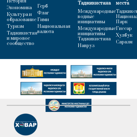
История
Таджикистана
места
Герб
Экономика
Международные
Таджикс
Флаг
Культура и
водные
Национа
образование
Гимн
инициативы
Парк
Туризм
Национальная
Международные
Гиссар
валюта
Таджикистан
инициативы
Хулбук
и мировое
Таджикистана
Саразм
сообщество
Навруз