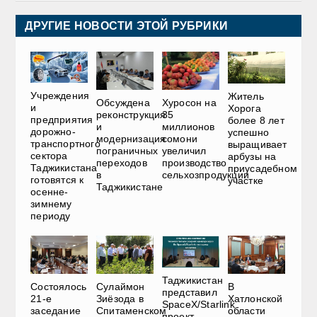
ДРУГИЕ НОВОСТИ ЭТОЙ РУБРИКИ
Учреждения
Житель
Обсуждена
Хуросон на
и
Хорога
реконструкция
35
предприятия
более 8 лет
и
миллионов
дорожно-
успешно
модернизация
сомони
транспортного
выращивает
пограничных
увеличил
сектора
арбузы на
переходов
производство
Таджикистана
приусадебном
в
сельхозпродукции
готовятся к
участке
Таджикистане
осенне-
зимнему
периоду
Таджикистан
Состоялось
Сулаймон
В
представил
21-е
Зиёзода в
Хатлонской
SpaceX/Starlink
заседание
Спитаменском
области
проект