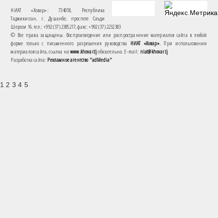
НИАТ «Ховар»: 734018, Республика
Таджикистан, г. Душанбе, проспект Саъди
Шерози 16. тел.: +992 (37) 2385217, факс: +992 (37) 2232383
© Все права защищены. Воспроизведение или распространение материалов сайта в любой
форме только с письменного разрешения руководства
НИАТ «Ховар»
. При использовании
материалов сайта, ссылка на
www.khovar.tj
обязательна. E-mail:
niat@khovar.tj
Разработка сайта:
Рекламное агентство "adMedia"
1 2 3 4 5