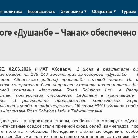
я политика
Безопасность
Экономика
Общество
Туризм
роге «Душанбе – Чанак» обеспечено
Е, 02.06.2026 /НИАТ «Ховар»/.
1 июня в результате си
ых дождей на 138–143 километрах автодороги «Душанбе — Ч
тория Айнинского района) произошёл селевой поток. На 
ствия оперативно были направлены техника и специалисты фи
рной компании «Innovative Road Solutions Ltd» в Респу
истан, последствия стихийного бедствия в кратчайшие 
ены. В результате происшествия человеческих же
льного ущерба не зафиксировано. Об этом НИАТ «Ховар» сообщ
 «Innovative Road Solutions Ltd» в Таджикистане.
дние дни на территории страны, особенно на маршруте «Душа
интенсивные осадки стали причиной схода селей, камнепадов, пр
го полотна и обвалов. Последствия стихийных бедствий, особ
сь серьёзными, для их оперативного устранения сотрудники ф