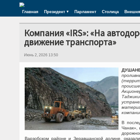
Главная
Президент
Парламент
Столица
Внешня
Компания «IRS»: «На автодо
движение транспорта»
Июнь 2, 2026 13:50
ДУШАНБ
проливн
(терри
происше
Акционе
Таджик
устран
материа
компании
В после
Чанак», 
дорожно
Варзобском районе и Зеравшанской долине, оказали