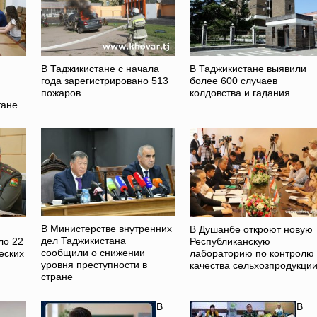
В Таджикистане с начала
В Таджикистане выявили
года зарегистрировано 513
более 600 случаев
пожаров
колдовства и гадания
тане
В Министерстве внутренних
В Душанбе откроют новую
дел Таджикистана
ло 22
Республиканскую
сообщили о снижении
еских
лабораторию по контролю
уровня преступности в
качества сельхозпродукци
стране
В
В