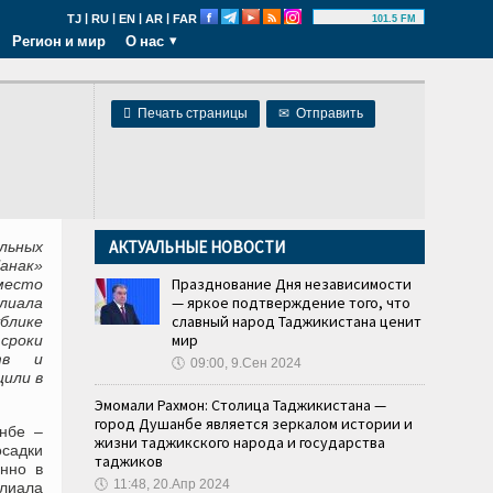
|
|
|
|
TJ
RU
EN
AR
FAR
101.5 FM
Регион и мир
О нас

Печать страницы
✉
Отправить
АКТУАЛЬНЫЕ НОВОСТИ
льных
анак»
Празднование Дня независимости
место
— яркое подтверждение того, что
лиала
славный народ Таджикистана ценит
блике
мир
сроки
ртв и
🕔
09:00, 9.Сен 2024
или в
Эмомали Рахмон: Столица Таджикистана —
город Душанбе является зеркалом истории и
нбе –
жизни таджикского народа и государства
осадки
таджиков
енно в
🕔
11:48, 20.Апр 2024
илиала