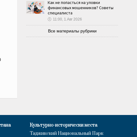
Как не попасться на уловки
финансовых мошенников? Советы
специалиста
🕔
11:00, 1.Авг 2026
Все материалы рубрики
0
стана
Культурно-исторически места
Таджикский Национальный Парк