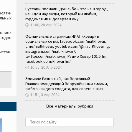
Рустами Эмомали: Душанбе – это наш город,
есятки
наш дом надежды, который мы любим,
ельных
гордимся им и доверяем ему!
🕔
11:00, 20.Апр 2024
дениях
Официальные страницы НИАТ «Ховар» в
годно
социальных сетях: facebook.com/niatkhovar,
t.me/niatkhovar, youtube.com/@niat_Khovar_tj,
instagram.com/niat_khovar/,
истан.
twitter.com/niatkhovar, Радио Ховар 101.5 fm,
facebook.com/khovarfm/
🕔
10:55, 20.Апр 2024
Эмомали Рахмон: «Я, как Верховный
Главнокомандующий Вооружёнными силами,
люблю каждого солдата, как своего сына»
🕔
11:51, 3.Апр 2024
Все материалы рубрики