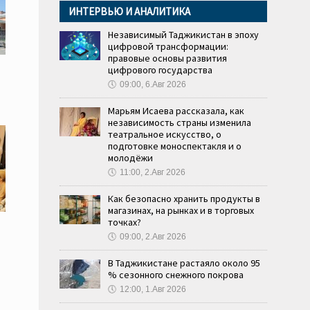
ИНТЕРВЬЮ И АНАЛИТИКА
Независимый Таджикистан в эпоху
цифровой трансформации:
правовые основы развития
цифрового государства
🕔
09:00, 6.Авг 2026
Марьям Исаева рассказала, как
независимость страны изменила
театральное искусство, о
подготовке моноспектакля и о
молодёжи
🕔
11:00, 2.Авг 2026
Как безопасно хранить продукты в
магазинах, на рынках и в торговых
точках?
🕔
09:00, 2.Авг 2026
и
В Таджикистане растаяло около 95
% сезонного снежного покрова
🕔
12:00, 1.Авг 2026