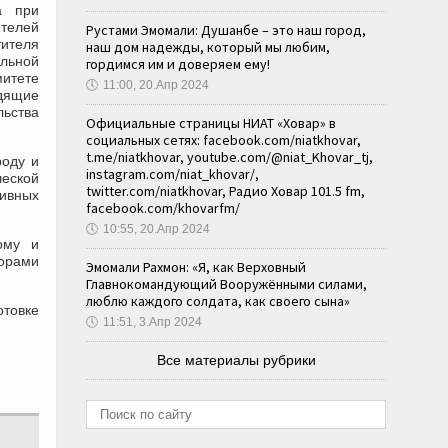
а при
ителей
Рустами Эмомали: Душанбе – это наш город,
тителя
наш дом надежды, который мы любим,
ольной
гордимся им и доверяем ему!
митете
🕔
11:00, 20.Апр 2024
одящие
ьства
Официальные страницы НИАТ «Ховар» в
социальных сетях: facebook.com/niatkhovar,
t.me/niatkhovar, youtube.com/@niat_Khovar_tj,
роду и
instagram.com/niat_khovar/,
еской
twitter.com/niatkhovar, Радио Ховар 101.5 fm,
тивных
facebook.com/khovarfm/
🕔
10:55, 20.Апр 2024
ому и
торами
Эмомали Рахмон: «Я, как Верховный
Главнокомандующий Вооружёнными силами,
люблю каждого солдата, как своего сына»
отовке
🕔
11:51, 3.Апр 2024
Все материалы рубрики