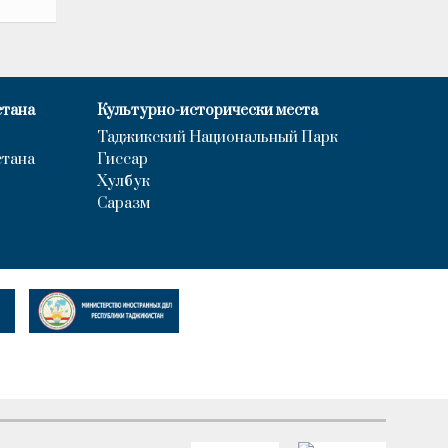
стана
Культурно-исторически места
Таджикский Национальный Парк
стана
Гиссар
Хулбук
Саразм