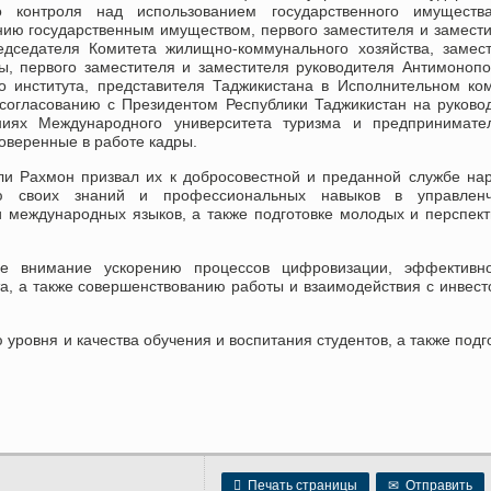
о контроля над использованием государственного имуществ
нию государственным имуществом, первого заместителя и замест
едседателя Комитета жилищно-коммунального хозяйства, замес
, первого заместителя и заместителя руководителя Антимоноп
го института, представителя Таджикистана в Исполнительном ко
согласованию с Президентом Республики Таджикистан на руков
иях Международного университета туризма и предпринимател
оверенные в работе кадры.
и Рахмон призвал их к добросовестной и преданной службе на
ию своих знаний и профессиональных навыков в управленч
и международных языков, а также подготовке молодых и перспек
ое внимание ускорению процессов цифровизации, эффективн
а, а также совершенствованию работы и взаимодействия с инвес
ровня и качества обучения и воспитания студентов, а также подг

Печать страницы
✉
Отправить