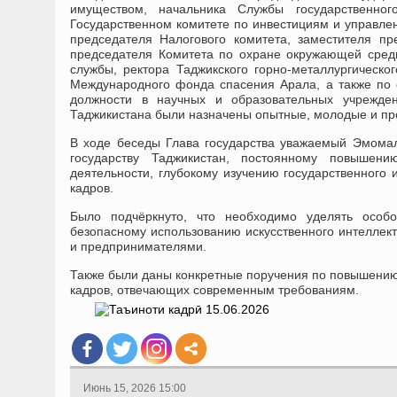
имуществом, начальника Службы государственног
Государственном комитете по инвестициям и управле
председателя Налогового комитета, заместителя пр
председателя Комитета по охране окружающей среды
службы, ректора Таджикского горно-металлургическо
Международного фонда спасения Арала, а также по 
должности в научных и образовательных учрежден
Таджикистана были назначены опытные, молодые и пр
В ходе беседы Глава государства уважаемый Эмомал
государству Таджикистан, постоянному повышен
деятельности, глубокому изучению государственного 
кадров.
Было подчёркнуто, что необходимо уделять особ
безопасному использованию искусственного интеллект
и предпринимателями.
Также были даны конкретные поручения по повышению у
кадров, отвечающих современным требованиям.
Июнь 15, 2026 15:00