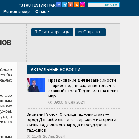
|
|
|
|
TJ
RU
EN
AR
FAR
101.5 FM
Регион и мир
О нас
в

Печать страницы
✉
Отправить
нов
АКТУАЛЬНЫЕ НОВОСТИ
блики
еседы
Празднование Дня независимости
льных
— яркое подтверждение того, что
славный народ Таджикистана ценит
ставе
мир
енным
🕔
09:00, 9.Сен 2024
ьному
ужбы,
Эмомали Рахмон: Столица Таджикистана —
ута, а
город Душанбе является зеркалом истории и
итета
жизни таджикского народа и государства
таджиков
енным
🕔
11:48, 20.Апр 2024