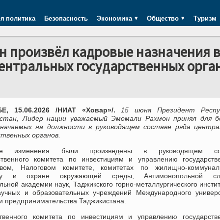
я политика
Безопасность
Экономика
Общество
Туризм
н произвёл кадровые назначения 
ентральных государственных орга
, 15.06.2026 /НИАТ «Ховар»/.
15 июня Президент Респу
стан, Лидер нации уважаемый Эмомали Рахмон принял для б
значаемых на должности в руководящем составе ряда центра
ственных органов.
ые изменения были произведены в руководящем со
ственного комитета по инвестициям и управлению государств
вом, Налоговом комитете, комитетах по жилищно-коммунал
тву и охране окружающей среды, Антимонопольной сл
ьной академии наук, Таджикского горно-металлургического инстит
аучных и образовательных учреждений Международного универс
и предпринимательства Таджикистана.
твенного комитета по инвестициям и управлению государств