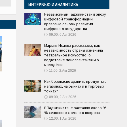
ИНТЕРВЬЮ И АНАЛИТИКА
Независимый Таджикистан в эпоху
цифровой трансформации:
правовые основы развития
цифрового государства
🕔
09:00, 6.Авг 2026
Марьям Исаева рассказала, как
независимость страны изменила
театральное искусство, о
подготовке моноспектакля и о
молодёжи
🕔
11:00, 2.Авг 2026
Как безопасно хранить продукты в
магазинах, на рынках и в торговых
точках?
🕔
09:00, 2.Авг 2026
В Таджикистане растаяло около 95
% сезонного снежного покрова
🕔
12:00, 1.Авг 2026