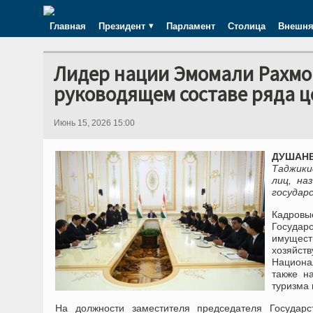
Главная
Президент
Парламент
Столица
Внешня
Лидер нации Эмомали Рахмо
руководящем составе ряда ц
Июнь 15, 2026 15:00
ДУШАНБЕ
Таджики
лиц, на
государ
Кадров
Государ
имущест
хозяйс
Национал
также н
туризма 
На должности заместителя председателя Государс