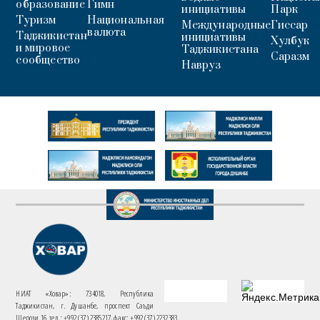
образование
Гимн
инициативы
Парк
Туризм
Национальная
Международные
Гиссар
валюта
Таджикистан
инициативы
Хулбук
и мировое
Таджикистана
Саразм
сообщество
Навруз
НИАТ «Ховар»: 734018, Республика
Таджикистан, г. Душанбе, проспект Саъди
Шерози 16. тел.: +992 (37) 2385217, факс: +992 (37) 2232383