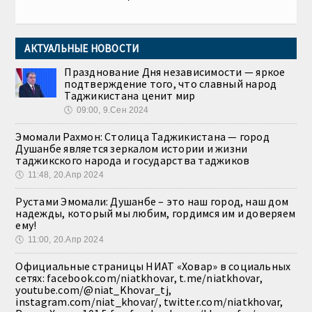
АКТУАЛЬНЫЕ НОВОСТИ
Празднование Дня независимости — яркое
подтверждение того, что славный народ
Таджикистана ценит мир
🕔
09:00, 9.Сен 2024
Эмомали Рахмон: Столица Таджикистана — город
Душанбе является зеркалом истории и жизни
таджикского народа и государства таджиков
🕔
11:48, 20.Апр 2024
Рустами Эмомали: Душанбе – это наш город, наш дом
надежды, который мы любим, гордимся им и доверяем
ему!
🕔
11:00, 20.Апр 2024
Официальные страницы НИАТ «Ховар» в социальных
сетях: facebook.com/niatkhovar, t.me/niatkhovar,
youtube.com/@niat_Khovar_tj,
instagram.com/niat_khovar/, twitter.com/niatkhovar,