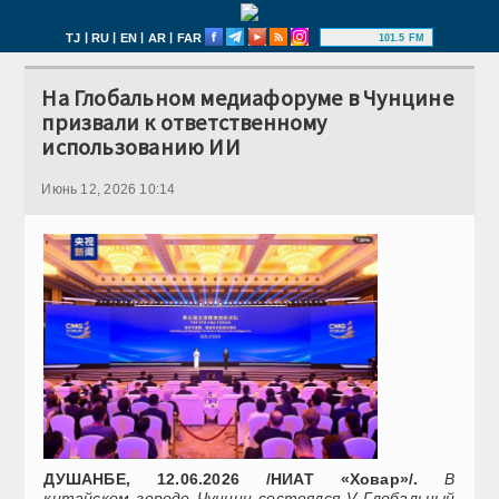
|
|
|
|
TJ
RU
EN
AR
FAR
101.5 FM
На Глобальном медиафоруме в Чунцине
призвали к ответственному
использованию ИИ
Июнь 12, 2026 10:14
ДУШАНБЕ, 12.06.2026 /НИАТ «Ховар»/.
В
китайском городе Чунцин состоялся V Глобальный