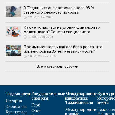
В Таджикистане растаяло около 95 %
сезонного снежного покрова
🕔
12:00, 1.Авг 2026
Как не попасться на уловки финансовых
мошенников? Советы специалиста
🕔
11:00, 1.Авг 2026
Промышленность как драйвер роста: что
изменилось за 35 лет независимости?
🕔
10:00, 26.Июл 2026
Все материалы рубрики
Таджикистан
Государственные
Международные
Культурн
символы
инициативы
историч
История
Таджикистана
места
Герб
Экономика
Международные
Таджикс
Флаг
Культура и
водные
Национа