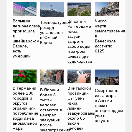
Вспышка
Число
В Гааге и
Температурный
легионеллеза
жертв
Роттердаме
рекорд
произошла
землетрясения
из-за
установлен
в
в
засухи
в Южной
швейцарском
Венесуэле
запретят
Корее
Базеле,
достигло
забор воды
есть
6125
и закроют
умерший
шлюзы для
судоходства
В Германии
В китайской
В Японии
Смертность
более 100
провинции
более 8
из-за жары
городов и
Сычуань
тысяч
в Англии
округов
из-за
человек
грозит
ограничили
ливней
остаются в
антирекордом
потребление
эвакуированы
центрах
уже в
воды из-за
около 65
эвакуации
августе
аномальной
тысяч
после
жары
человек
землетрясения