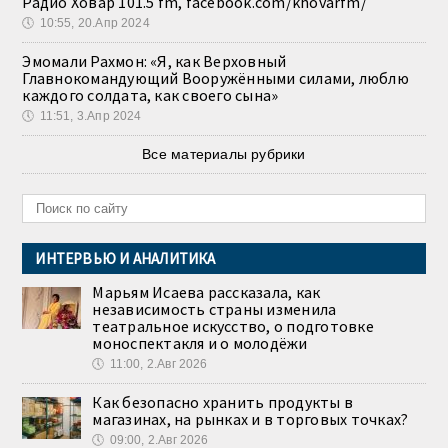
Радио Ховар 101.5 fm, facebook.com/khovarfm/
🕔
10:55, 20.Апр 2024
Эмомали Рахмон: «Я, как Верховный
Главнокомандующий Вооружёнными силами, люблю
каждого солдата, как своего сына»
🕔
11:51, 3.Апр 2024
Все материалы рубрики
ИНТЕРВЬЮ И АНАЛИТИКА
Марьям Исаева рассказала, как
независимость страны изменила
театральное искусство, о подготовке
моноспектакля и о молодёжи
🕔
11:00, 2.Авг 2026
Как безопасно хранить продукты в
магазинах, на рынках и в торговых точках?
🕔
09:00, 2.Авг 2026