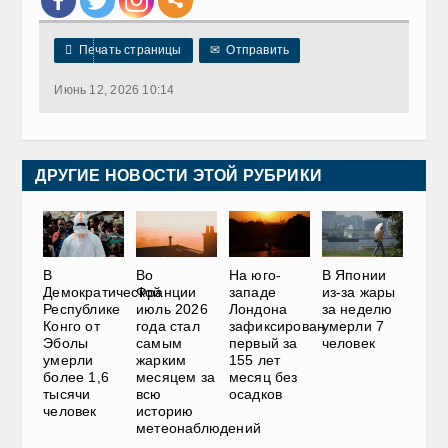

Печать страницы
✉
Отправить
Июнь 12, 2026 10:14
ДРУГИЕ НОВОСТИ ЭТОЙ РУБРИКИ
В
Во
На юго-
В Японии
Демократической
Франции
западе
из-за жары
Республике
июль 2026
Лондона
за неделю
Конго от
года стал
зафиксирован
умерли 7
Эболы
самым
первый за
человек
умерли
жарким
155 лет
более 1,6
месяцем за
месяц без
тысячи
всю
осадков
человек
историю
метеонаблюдений