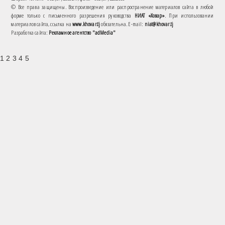
© Все права защищены. Воспроизведение или распространение материалов сайта в любой
форме только с письменного разрешения руководства
НИАТ «Ховар»
. При использовании
материалов сайта, ссылка на
www.khovar.tj
обязательна. E-mail:
niat@khovar.tj
Разработка сайта:
Рекламное агентство "adMedia"
1 2 3 4 5