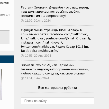
еском
Рустами Эмомали: Душанбе – это наш город,
наш дом надежды, который мы любим,
истан
гордимся им и доверяем ему!
🕔
11:00, 20.Апр 2024
Официальные страницы НИАТ «Ховар» в
социальных сетях: facebook.com/niatkhovar,
t.me/niatkhovar, youtube.com/@niat_Khovar_tj,
instagram.com/niat_khovar/,
twitter.com/niatkhovar, Радио Ховар 101.5 fm,
facebook.com/khovarfm/
🕔
10:55, 20.Апр 2024
Эмомали Рахмон: «Я, как Верховный
Главнокомандующий Вооружёнными силами,
люблю каждого солдата, как своего сына»
🕔
11:51, 3.Апр 2024
Все материалы рубрики