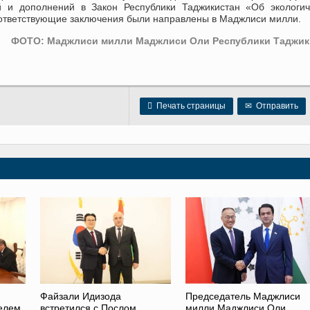
й и дополнений в Закон Республики Таджикистан «Об экологич
ответствующие заключения были направлены в Маджлиси милли.
ФОТО: Маджлиси милли Маджлиси Оли Республики Таджик

Печать страницы
✉
Отправить
Файзали Идизода
Председатель Маджлиси
телем
встретился с Послом
милли Маджлиси Оли