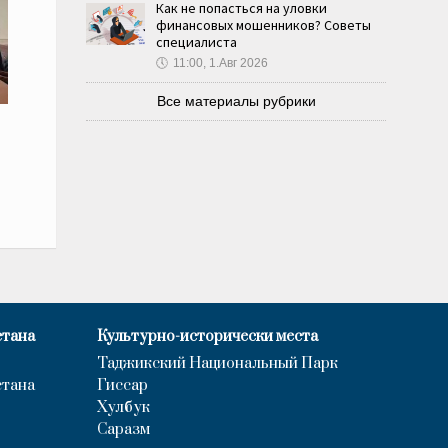
Как не попасться на уловки
финансовых мошенников? Советы
специалиста
🕔
11:00, 1.Авг 2026
Все материалы рубрики
и
стана
Культурно-исторически места
Таджикский Национальный Парк
стана
Гиссар
Хулбук
Саразм