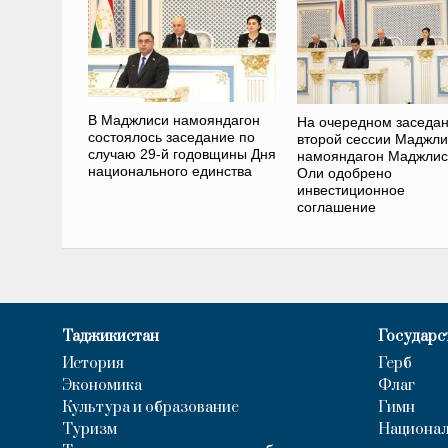
В Маджлиси намояндагон
На очередном заседа
состоялось заседание по
второй сессии Маджли
случаю 29-й годовщины Дня
намояндагон Маджли
национального единства
Оли одобрено
инвестиционное
соглашение
Таджикистан
Государс
История
Герб
Экономика
Флаг
Культура и образование
Гимн
Туризм
Национал