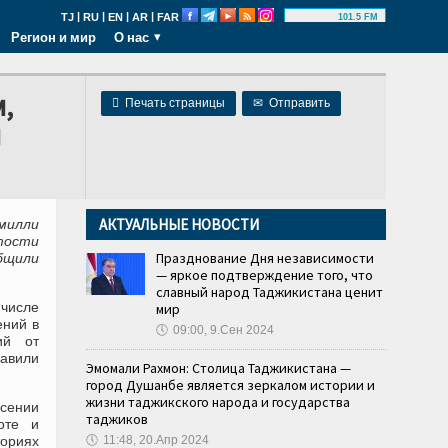
|
|
|
|
TJ
RU
EN
AR
FAR
101.5 FM
Регион и мир
О нас
,

Печать страницы
✉
Отправить
ы
АКТУАЛЬНЫЕ НОВОСТИ
милли
тости
Празднование Дня независимости
общили
— яркое подтверждение того, что
славный народ Таджикистана ценит
 числе
мир
ений в
🕔
09:00, 9.Сен 2024
ий от
равили
Эмомали Рахмон: Столица Таджикистана —
город Душанбе является зеркалом истории и
жизни таджикского народа и государства
сении
таджиков
оте и
ториях
🕔
11:48, 20.Апр 2024