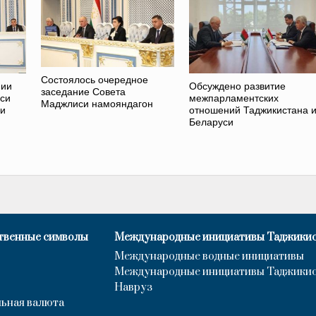
Состоялось очередное
нии
Обсуждено развитие
заседание Совета
си
межпарламентских
Маджлиси намояндагон
си
отношений Таджикистана 
Беларуси
твенные символы
Международные инициативы Таджики
Международные водные инициативы
Международные инициативы Таджики
Навруз
ьная валюта