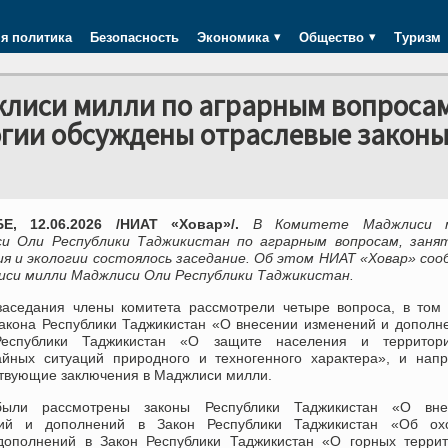
я политика
Безопасность
Экономика
Общество
Туризм
жлиси милли по аграрным вопросам
огии обсуждены отраслевые закон
Е, 12.06.2026 /НИАТ «Ховар»/.
В Комитете Маджлиси 
и Оли Республики Таджикистан по аграрным вопросам, заня
ия и экологии состоялось заседание. Об этом НИАТ «Ховар» со
иси милли Маджлиси Оли Республики Таджикистан.
заседания члены комитета рассмотрели четыре вопроса, в том
Закона Республики Таджикистан «О внесении изменений и дополн
Республики Таджикистан «О защите населения и территор
айных ситуаций природного и техногенного характера», и нап
ствующие заключения в Маджлиси милли.
были рассмотрены законы Республики Таджикистан «О вне
ий и дополнений в Закон Республики Таджикистан «Об ох
дополнений в Закон Республики Таджикистан «О горных терри