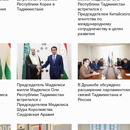
Республики Корея в
Республики Таджикистан
ния
Таджикистане
встретился с
Председателем Китайског
агентства по
международному
сотрудничеству в целях
развития
Председатель Маджлиси
В Душанбе обсуждено
милли Маджлиси Оли
расширение парламентски
лиса
Республики Таджикистан
связей Таджикистана и
встретился с
России
Председателем Меджлиса
Шура Королевства
Саудовская Аравия