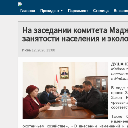
Главная
Президент
Парламент
Столица
Внешня
На заседании комитета Мад
занятости населения и экол
Июнь 12, 2026 13:00
ДУШАНБ
Маджлис
населен
в Маджл
В ходе 
проект 
Закон 
чрезвыч
соответ
Также 
изменен
охотничьем хозяйстве», «О внесении изменений и 