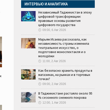
ИНТЕРВЬЮ И АНАЛИТИКА
о
Независимый Таджикистан в эпоху
цифровой трансформации:
правовые основы развития
цифрового государства
🕔
09:00, 6.Авг 2026
Марьям Исаева рассказала, как
независимость страны изменила
театральное искусство, о
подготовке моноспектакля и о
молодёжи
🕔
11:00, 2.Авг 2026
Как безопасно хранить продукты в
магазинах, на рынках и в торговых
х
точках?
🕔
09:00, 2.Авг 2026
В Таджикистане растаяло около 95
% сезонного снежного покрова
🕔
12:00, 1.Авг 2026