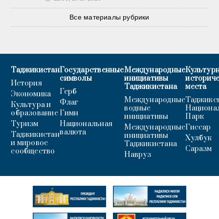
Все материалы рубрики
Таджикистан
Государственные
Международные
Культурн
символы
инициативы
историч
История
Таджикистана
места
Герб
Экономика
Международные
Таджикс
Флаг
Культура и
водные
Национа
образование
Гимн
инициативы
Парк
Туризм
Национальная
Международные
Гиссар
валюта
Таджикистан
инициативы
Хулбук
и мировое
Таджикистана
Саразм
сообщество
Навруз