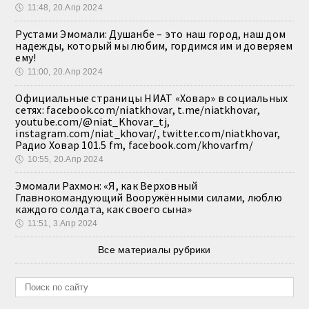
🕔
11:48, 20.Апр 2024
Рустами Эмомали: Душанбе – это наш город, наш дом
надежды, который мы любим, гордимся им и доверяем
ему!
🕔
11:00, 20.Апр 2024
Официальные страницы НИАТ «Ховар» в социальных
сетях: facebook.com/niatkhovar, t.me/niatkhovar,
youtube.com/@niat_Khovar_tj,
instagram.com/niat_khovar/, twitter.com/niatkhovar,
Радио Ховар 101.5 fm, facebook.com/khovarfm/
🕔
10:55, 20.Апр 2024
Эмомали Рахмон: «Я, как Верховный
Главнокомандующий Вооружёнными силами, люблю
каждого солдата, как своего сына»
🕔
11:51, 3.Апр 2024
Все материалы рубрики