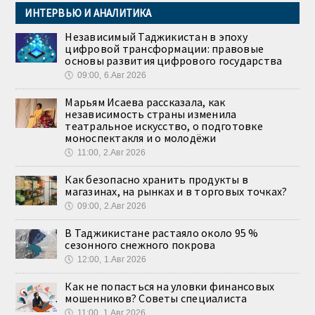
ИНТЕРВЬЮ И АНАЛИТИКА
Независимый Таджикистан в эпоху
цифровой трансформации: правовые
основы развития цифрового государства
🕔
09:00, 6.Авг 2026
Марьям Исаева рассказала, как
независимость страны изменила
театральное искусство, о подготовке
моноспектакля и о молодёжи
🕔
11:00, 2.Авг 2026
Как безопасно хранить продукты в
магазинах, на рынках и в торговых точках?
🕔
09:00, 2.Авг 2026
В Таджикистане растаяло около 95 %
сезонного снежного покрова
🕔
12:00, 1.Авг 2026
Как не попасться на уловки финансовых
мошенников? Советы специалиста
🕔
11:00, 1.Авг 2026