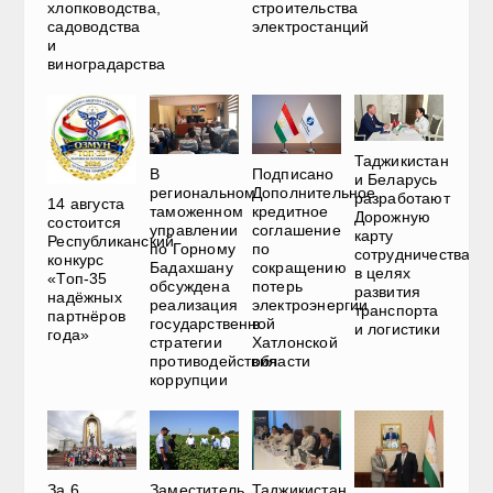
хлопководства,
строительства
садоводства
электростанций
и
виноградарства
Таджикистан
В
Подписано
и Беларусь
региональном
Дополнительное
разработают
14 августа
таможенном
кредитное
Дорожную
состоится
управлении
соглашение
карту
Республиканский
по Горному
по
сотрудничества
конкурс
Бадахшану
сокращению
в целях
«Топ-35
обсуждена
потерь
развития
надёжных
реализация
электроэнергии
транспорта
партнёров
государственной
в
и логистики
года»
стратегии
Хатлонской
противодействия
области
коррупции
За 6
Таджикистан
Заместитель