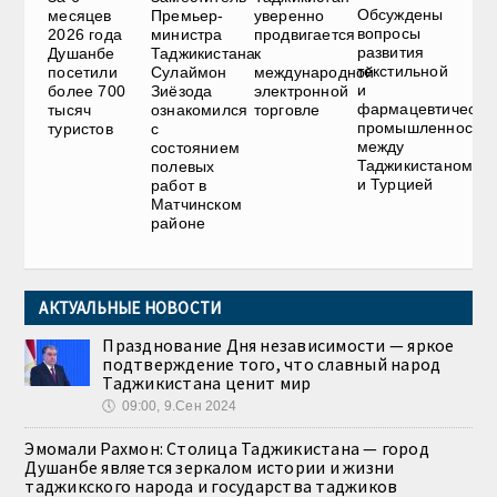
Обсуждены
месяцев
уверенно
Премьер-
вопросы
2026 года
продвигается
министра
развития
Душанбе
к
Таджикистана
текстильной
посетили
международной
Сулаймон
и
более 700
электронной
Зиёзода
фармацевтическо
тысяч
торговле
ознакомился
промышленности
туристов
с
между
состоянием
Таджикистаном
полевых
и Турцией
работ в
Матчинском
районе
АКТУАЛЬНЫЕ НОВОСТИ
Празднование Дня независимости — яркое
подтверждение того, что славный народ
Таджикистана ценит мир
🕔
09:00, 9.Сен 2024
Эмомали Рахмон: Столица Таджикистана — город
Душанбе является зеркалом истории и жизни
таджикского народа и государства таджиков