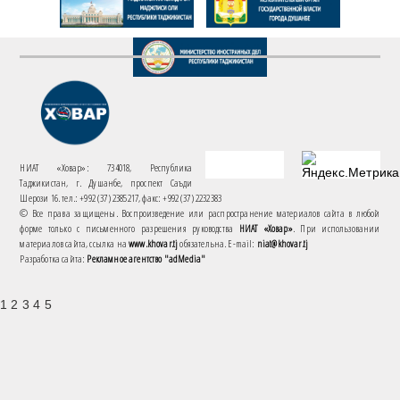
НИАТ «Ховар»: 734018, Республика
Таджикистан, г. Душанбе, проспект Саъди
Шерози 16. тел.: +992 (37) 2385217, факс: +992 (37) 2232383
© Все права защищены. Воспроизведение или распространение материалов сайта в любой
форме только с письменного разрешения руководства
НИАТ «Ховар»
. При использовании
материалов сайта, ссылка на
www.khovar.tj
обязательна. E-mail:
niat@khovar.tj
Разработка сайта:
Рекламное агентство "adMedia"
1 2 3 4 5