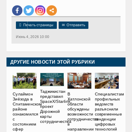

Печать страницы
✉
Отправить
Июнь 4, 2026 10:00
ДРУГИЕ НОВОСТИ ЭТОЙ РУБРИКИ
Таджикистан
Сулаймон
В
Специалистам
представил
Зиёзода в
Хатлонской
профильных
SpaceX/Starlink
Спитаменском
области
ведомств
проект
районе
обсуждены
разъяснили
Дорожной
ознакомился
возможности
современные
карты
с
сотрудничества
тенденции
сотрудничества
состоянием
в
цифровых
сфер
направлении
технологий