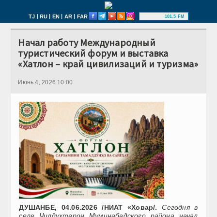
|
|
|
|
TJ
RU
EN
AR
FAR
101.5 FM
Начал работу Международный
туристический форум и выставка
«Хатлон – край цивилизаций и туризма»
Июнь 4, 2026 10:00
ДУШАНБЕ, 04.06.2026 /НИАТ «Ховар/.
Сегодня в
селе Чилдухтарон Муминабадского района начал