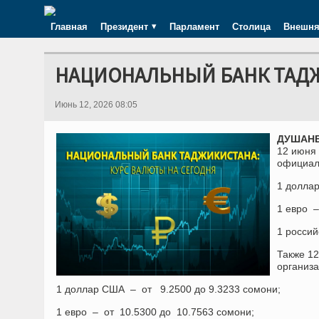
Главная
Президент
Парламент
Столица
Внешня
НАЦИОНАЛЬНЫЙ БАНК ТАДЖИ
Июнь 12, 2026 08:05
ДУШАНБ
12 июня
официал
1 долла
1 евро 
1 росси
Также
12
организа
1 доллар США – от
9.2500
д
о 9.3233
сомони;
1 евро
– от
10.5300
д
о 10.7563
сомони;