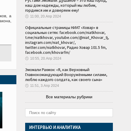
Рустами Эмомали: Душанбе – это наш город,
наш дом надежды, который мы любим,
гордимся им и доверяем ему!
ков, а
🕔
11:00, 20.Апр 2024
акона,
Официальные страницы НИАТ «Ховар» в
социальных сетях: facebook.com/niatkhovar,
t.me/niatkhovar, youtube.com/@niat_Khovar_tj,
instagram.com/niat_khovar/,
twitter.com/niatkhovar, Радио Ховар 101.5 fm,
facebook.com/khovarfm/
🕔
10:55, 20.Апр 2024
Эмомали Рахмон: «Я, как Верховный
Главнокомандующий Вооружёнными силами,
люблю каждого солдата, как своего сына»
🕔
11:51, 3.Апр 2024
Все материалы рубрики
ИНТЕРВЬЮ И АНАЛИТИКА