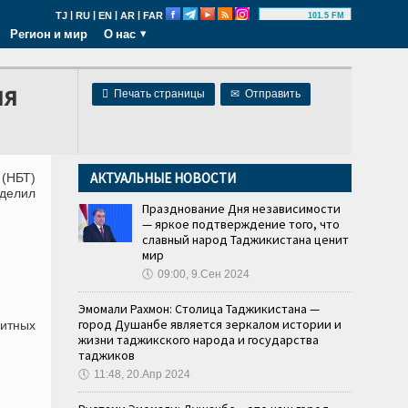
|
|
|
|
TJ
RU
EN
AR
FAR
101.5 FM
Регион и мир
О нас
ня

Печать страницы
✉
Отправить
АКТУАЛЬНЫЕ НОВОСТИ
 (НБТ)
еделил
Празднование Дня независимости
— яркое подтверждение того, что
славный народ Таджикистана ценит
мир
🕔
09:00, 9.Сен 2024
Эмомали Рахмон: Столица Таджикистана —
город Душанбе является зеркалом истории и
дитных
жизни таджикского народа и государства
таджиков
🕔
11:48, 20.Апр 2024