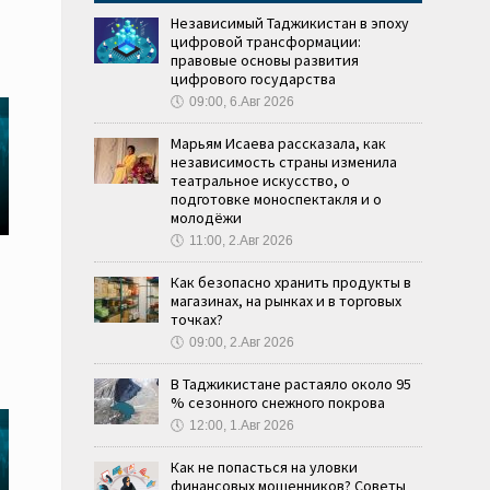
Независимый Таджикистан в эпоху
цифровой трансформации:
правовые основы развития
цифрового государства
🕔
09:00, 6.Авг 2026
Марьям Исаева рассказала, как
независимость страны изменила
театральное искусство, о
подготовке моноспектакля и о
молодёжи
🕔
11:00, 2.Авг 2026
Как безопасно хранить продукты в
магазинах, на рынках и в торговых
точках?
🕔
09:00, 2.Авг 2026
В Таджикистане растаяло около 95
% сезонного снежного покрова
🕔
12:00, 1.Авг 2026
Как не попасться на уловки
финансовых мошенников? Советы