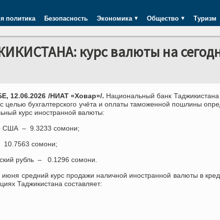
я политика
Безопасность
Экономика
Общество
Туризм
КИСТАНА: курс валюты на сегод
Е, 12
.
0
6
.2026 /НИАТ «Ховар»/.
Национа
льный банк Таджикистана
с целью бухгалтерского учёта и оплаты таможенной пошлины опр
ьный курс иностранной валюты:
р США
–
9.3233
сомони;
–
10.7563
сомони;
йский рубль –
0.1296
сомони.
 июня
средний курс продажи наличной иностранной валюты в кре
циях Таджикистана составляет: