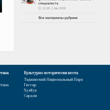
специалиста
🕔
11:00, 1.Авг 2026
Все материалы рубрики
стана
Культурно-исторически места
Таджикский Национальный Парк
стана
Гиссар
Хулбук
Саразм