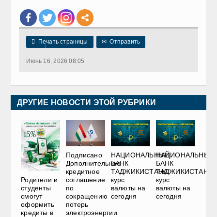

Печать страницы
✉
Отправить
Июнь 16, 2026 08:05
ДРУГИЕ НОВОСТИ ЭТОЙ РУБРИКИ
НАЦИОНАЛЬНЫЙ
НАЦИОНАЛЬНЫЙ
Подписано
БАНК
БАНК
Дополнительное
ТАДЖИКИСТАНА:
ТАДЖИКИСТАНА:
кредитное
курс
курс
соглашение
Родители и
валюты на
валюты на
по
студенты
сегодня
сегодня
сокращению
смогут
потерь
оформить
электроэнергии
кредиты в