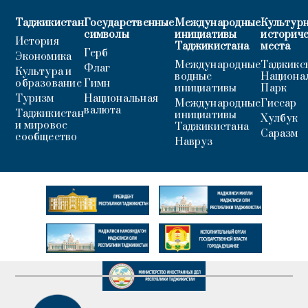
Таджикистан
Государственные
Международные
Культурн
символы
инициативы
историч
История
Таджикистана
места
Герб
Экономика
Международные
Таджикс
Флаг
Культура и
водные
Национа
образование
Гимн
инициативы
Парк
Туризм
Национальная
Международные
Гиссар
валюта
Таджикистан
инициативы
Хулбук
и мировое
Таджикистана
Саразм
сообщество
Навруз