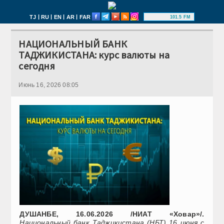
|
|
|
|
TJ
RU
EN
AR
FAR
101.5 FM
НАЦИОНАЛЬНЫЙ БАНК
ТАДЖИКИСТАНА: курс валюты на
сегодня
Июнь 16, 2026 08:05
ДУШАНБЕ, 16.06.2026 /НИАТ «Ховар»/.
Национальный банк Таджикистана (НБТ) 16 июня с