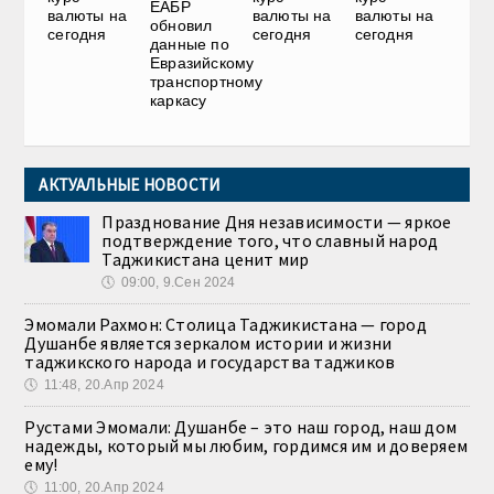
ЕАБР
валюты на
валюты на
валюты на
обновил
сегодня
сегодня
сегодня
данные по
Евразийскому
транспортному
каркасу
АКТУАЛЬНЫЕ НОВОСТИ
Празднование Дня независимости — яркое
подтверждение того, что славный народ
Таджикистана ценит мир
🕔
09:00, 9.Сен 2024
Эмомали Рахмон: Столица Таджикистана — город
Душанбе является зеркалом истории и жизни
таджикского народа и государства таджиков
🕔
11:48, 20.Апр 2024
Рустами Эмомали: Душанбе – это наш город, наш дом
надежды, который мы любим, гордимся им и доверяем
ему!
🕔
11:00, 20.Апр 2024