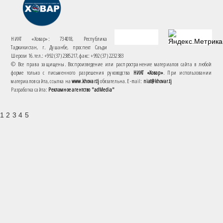
НИАТ «Ховар»: 734018, Республика
Таджикистан, г. Душанбе, проспект Саъди
Шерози 16. тел.: +992 (37) 2385217, факс: +992 (37) 2232383
© Все права защищены. Воспроизведение или распространение материалов сайта в любой
форме только с письменного разрешения руководства
НИАТ «Ховар»
. При использовании
материалов сайта, ссылка на
www.khovar.tj
обязательна. E-mail:
niat@khovar.tj
Разработка сайта:
Рекламное агентство "adMedia"
1 2 3 4 5