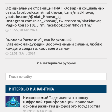
Официальные страницы НИАТ «Ховар» в социальных
сетях: facebook.com/niatkhovar, t.me/niatkhovar,
youtube.com/@niat_Khovar_tj,
instagram.com/niat_khovar/, twitter.com/niatkhovar,
Радио Ховар 101.5 fm, facebook.com/khovarfm/
🕔
10:55, 20.Апр 2024
Эмомали Рахмон: «Я, как Верховный
Главнокомандующий Вооружёнными силами, люблю
каждого солдата, как своего сына»
🕔
11:51, 3.Апр 2024
Все материалы рубрики
ИНТЕРВЬЮ И АНАЛИТИКА
Независимый Таджикистан в эпоху
цифровой трансформации: правовые
основы развития цифрового государства
🕔
09:00, 6.Авг 2026