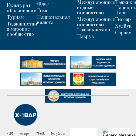
Международные
Таджикс
Флаг
Культура и
водные
Национа
образование
Гимн
инициативы
Парк
Туризм
Национальная
Международные
Гиссар
валюта
Таджикистан
инициативы
Хулбук
и мировое
Таджикистана
Саразм
сообщество
Навруз
НИАТ «Ховар»: 734018, Республика