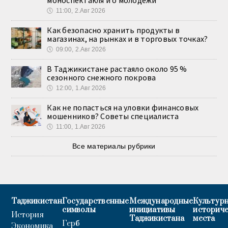
моноспектакля и о молодёжи
🕔
11:00, 2.Авг 2026
Как безопасно хранить продукты в
магазинах, на рынках и в торговых точках?
🕔
09:00, 2.Авг 2026
В Таджикистане растаяло около 95 %
сезонного снежного покрова
🕔
12:00, 1.Авг 2026
Как не попасться на уловки финансовых
мошенников? Советы специалиста
🕔
11:00, 1.Авг 2026
Все материалы рубрики
Таджикистан
Государственные
Международные
Культурн
символы
инициативы
историч
История
Таджикистана
места
Герб
Экономика