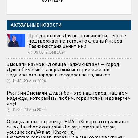
АКТУАЛЬНЫЕ НОВОСТИ
Празднование Дня независимости — яркое
подтверждение того, что славный народ
Таджикистана ценит мир
🕔
09:00, 9.Сен 2024
Эмомали Рахмон: Столица Таджикистана — город
Душанбе является зеркалом истории и жизни
таджикского народа и государства таджиков
🕔
11:48, 20.Апр 2024
Рустами Эмомали: Душанбе – это наш город, наш дом
надежды, который мы любим, гордимся им и доверяем
ему!
🕔
11:00, 20.Апр 2024
Официальные страницы НИАТ «Ховар» в социальных
сетях: facebook.com/niatkhovar, t.me/niatkhovar,
youtube.com/@niat_Khovar_tj,
instagram.com/niat_khovar/, twitter.com/niatkhovar,