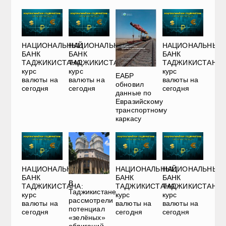
НАЦИОНАЛЬНЫЙ
НАЦИОНАЛЬНЫЙ
НАЦИОНАЛЬНЫЙ
БАНК
БАНК
БАНК
ТАДЖИКИСТАНА:
ТАДЖИКИСТАНА:
ТАДЖИКИСТАНА:
курс
курс
курс
ЕАБР
валюты на
валюты на
валюты на
обновил
сегодня
сегодня
сегодня
данные по
Евразийскому
транспортному
каркасу
НАЦИОНАЛЬНЫЙ
НАЦИОНАЛЬНЫЙ
НАЦИОНАЛЬНЫЙ
БАНК
БАНК
БАНК
В
ТАДЖИКИСТАНА:
ТАДЖИКИСТАНА:
ТАДЖИКИСТАНА:
Таджикистане
курс
курс
курс
рассмотрели
валюты на
валюты на
валюты на
потенциал
сегодня
сегодня
сегодня
«зелёных»
облигаций