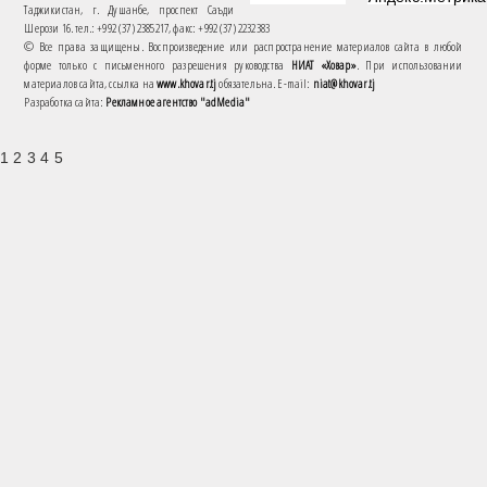
Таджикистан, г. Душанбе, проспект Саъди
Шерози 16. тел.: +992 (37) 2385217, факс: +992 (37) 2232383
© Все права защищены. Воспроизведение или распространение материалов сайта в любой
форме только с письменного разрешения руководства
НИАТ «Ховар»
. При использовании
материалов сайта, ссылка на
www.khovar.tj
обязательна. E-mail:
niat@khovar.tj
Разработка сайта:
Рекламное агентство "adMedia"
1 2 3 4 5