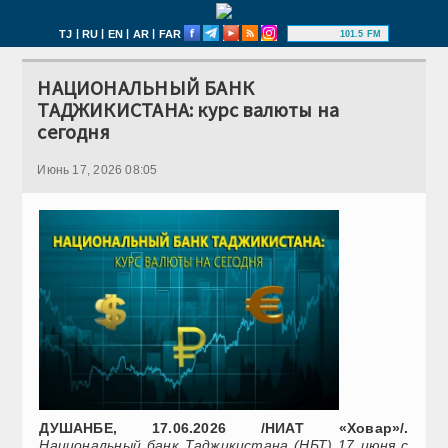
|
|
|
|
TJ
RU
EN
AR
FAR
101.5 FM
НАЦИОНАЛЬНЫЙ БАНК
ТАДЖИКИСТАНА: курс валюты на
сегодня
Июнь 17, 2026 08:05
ДУШАНБЕ, 17.06.2026 /НИАТ «Ховар»/.
Национальный банк Таджикистана (НБТ) 17 июня с