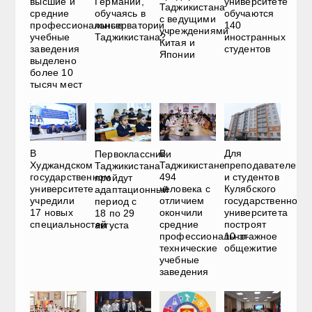
высшие и
университете
Германии,
Таджикистана
средние
обучаются
обучаясь в
с ведущими
профессиональные
140
консерватории
учреждениями
учебные
иностранных
Таджикистана?
Китая и
заведения
студентов
Японии
выделено
более 10
тысяч мест
В
В
Для
Первоклассники
Худжандском
Таджикистане
преподавателей
Таджикистана
государственном
494
и студентов
пройдут
университете
человека с
Кулябского
адаптационный
учредили
отличием
государственного
период с
17 новых
окончили
университета
18 по 29
специальностей
средние
построят
августа
профессионально-
10-этажное
технические
общежитие
учебные
заведения