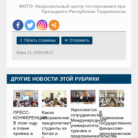
ФОТО: Национальный центр тестирования при
Президенте Республики Таджикистан

Печать страницы
✉
Отправить
Июнь 11, 2026 09:17
ДРУГИЕ НОВОСТИ ЭТОЙ РУБРИКИ
Укрепляется
ПРЕСС-
В
Какое
сотрудничество
КОНФЕРЕНЦИЯ.
Таджикском
направление
Международного
В этом году
государственном
предпочитают
университета
в плане
финансово-
студенты из
туризма и
приёма в
экономическом
Китая и
предпринимательства