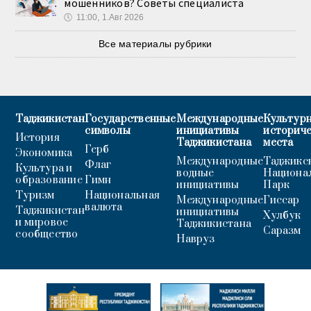
мошенников? Советы специалиста
🕔
11:00, 1.Авг 2026
Все материалы рубрики
Таджикистан
Государственные
Международные
Культурн
символы
инициативы
историч
История
Таджикистана
места
Герб
Экономика
Международные
Таджикс
Флаг
Культура и
водные
Национа
образование
Гимн
инициативы
Парк
Туризм
Национальная
Международные
Гиссар
валюта
Таджикистан
инициативы
Хулбук
и мировое
Таджикистана
Саразм
сообщество
Навруз