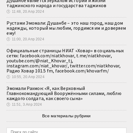
Душанбе является зеркалом истории и жизни
таджикского народа и государства таджиков
🕔
11:48, 20.Апр 2024
Рустами Эмомали: Душанбе – это наш город, наш дом
надежды, который мы любим, гордимся им и доверяем
ему!
🕔
11:00, 20.Апр 2024
Официальные страницы НИАТ «Ховар» в социальных
сетях: facebook.com/niatkhovar, t.me/niatkhovar,
youtube.com/@niat_Khovar_tj,
instagram.com/niat_khovar/, twitter.com/niatkhovar,
Радио Ховар 101.5 fm, facebook.com/khovarfm/
🕔
10:55, 20.Апр 2024
Эмомали Рахмон: «Я, как Верховный
Главнокомандующий Вооружёнными силами, люблю
каждого солдата, как своего сына»
🕔
11:51, 3.Апр 2024
Все материалы рубрики