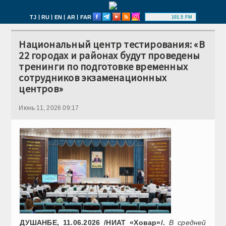
|
|
|
|
TJ
RU
EN
AR
FAR
101.5 FM
Национальный центр тестирования: «В
22 городах и районах будут проведены
тренинги по подготовке временных
сотрудников экзаменационных
центров»
Июнь 11, 2026 09:17
ДУШАНБЕ, 11.06.2026 /НИАТ «Ховар»/.
В средней