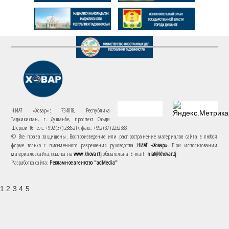
НИАТ «Ховар»: 734018, Республика
Таджикистан, г. Душанбе, проспект Саъди
Шерози 16. тел.: +992 (37) 2385217, факс: +992 (37) 2232383
© Все права защищены. Воспроизведение или распространение материалов сайта в любой
форме только с письменного разрешения руководства
НИАТ «Ховар»
. При использовании
материалов сайта, ссылка на
www.khovar.tj
обязательна. E-mail:
niat@khovar.tj
Разработка сайта:
Рекламное агентство "adMedia"
1 2 3 4 5