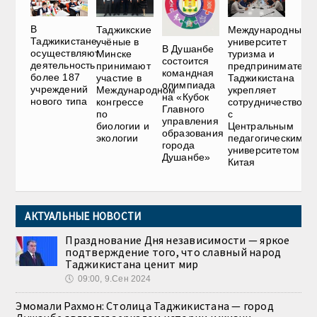
В
Таджикские
Международный
Таджикистане
учёные в
университет
В Душанбе
осуществляют
Минске
туризма и
состоится
деятельность
принимают
предприниматель
командная
более 187
участие в
Таджикистана
олимпиада
учреждений
Международном
укрепляет
на «Кубок
нового типа
конгрессе
сотрудничество
Главного
по
с
управления
биологии и
Центральным
образования
экологии
педагогическим
города
университетом
Душанбе»
Китая
АКТУАЛЬНЫЕ НОВОСТИ
Празднование Дня независимости — яркое
подтверждение того, что славный народ
Таджикистана ценит мир
🕔
09:00, 9.Сен 2024
Эмомали Рахмон: Столица Таджикистана — город