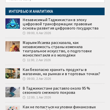
ИНТЕРВЬЮ И АНАЛИТИКА
Независимый Таджикистан в эпоху
цифровой трансформации: правовые
основы развития цифрового государства
🕔
09:00, 6.Авг 2026
Марьям Исаева рассказала, как
независимость страны изменила
театральное искусство, о подготовке
моноспектакля и о молодёжи
🕔
11:00, 2.Авг 2026
Как безопасно хранить продукты в
магазинах, на рынках и в торговых точках?
🕔
09:00, 2.Авг 2026
В Таджикистане растаяло около 95 %
сезонного снежного покрова
🕔
12:00, 1.Авг 2026
Как не попасться на уловки финансовых