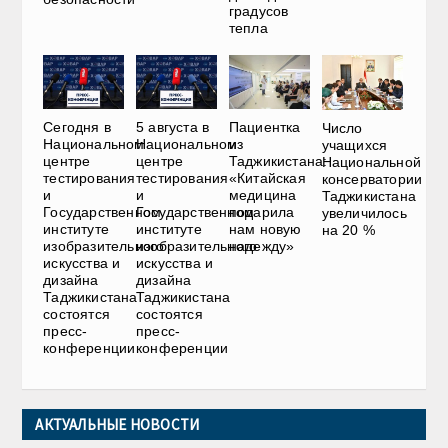
градусов
тепла
Сегодня в
5 августа в
Пациентка
Число
Национальном
Национальном
из
учащихся
центре
центре
Таджикистана:
Национальной
тестирования
тестирования
«Китайская
консерватории
и
и
медицина
Таджикистана
Государственном
Государственном
подарила
увеличилось
институте
институте
нам новую
на 20 %
изобразительного
изобразительного
надежду»
искусства и
искусства и
дизайна
дизайна
Таджикистана
Таджикистана
состоятся
состоятся
пресс-
пресс-
конференции
конференции
АКТУАЛЬНЫЕ НОВОСТИ