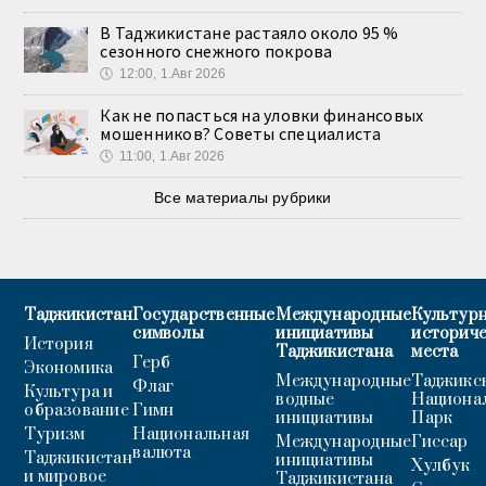
В Таджикистане растаяло около 95 %
сезонного снежного покрова
🕔
12:00, 1.Авг 2026
Как не попасться на уловки финансовых
мошенников? Советы специалиста
🕔
11:00, 1.Авг 2026
Все материалы рубрики
Таджикистан
Государственные
Международные
Культурн
символы
инициативы
историч
История
Таджикистана
места
Герб
Экономика
Международные
Таджикс
Флаг
Культура и
водные
Национа
образование
Гимн
инициативы
Парк
Туризм
Национальная
Международные
Гиссар
валюта
Таджикистан
инициативы
Хулбук
и мировое
Таджикистана