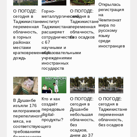
Открылась
регистрация
О ПОГОДЕ:
Горно-
О ПОГОДЕ:
на
сегодня в
металлургический
сегодня в
Чемпионат
Таджикистане
институт
Таджикистане
мира по
переменная
Таджикистана
переменная
русскому
облачность,
расширяет
облачность,
языку
в горных
сотрудничество
без осадков
среди
районах
с 67
иностранцев
местами
научными и
кратковременный
образовательными
дождь
учреждениями
иностранных
государств
О ПОГОДЕ:
О ПОГОДЕ:
Кто и как
В Душанбе
сегодня в
сегодня в
создаёт
изъяли 176
Душанбе
Таджикистане
передовые
килограммов
небольшая
переменная
digital-
перепелиного
облачность,
облачность,
продукты?
мяса, не
без
без осадков
соответствующего
осадков,
требованиям
днем до 37
безопасности