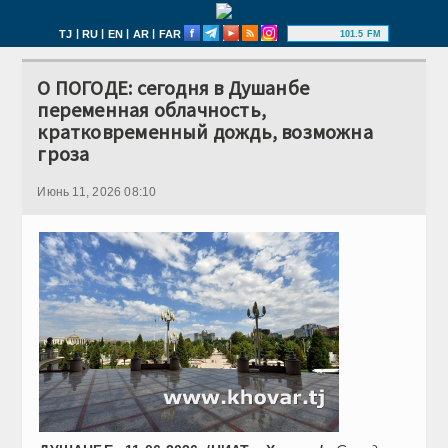
|
|
|
|
TJ
RU
EN
AR
FAR
101.5 FM
О ПОГОДЕ: сегодня в Душанбе
переменная облачность,
кратковременный дождь, возможна
гроза
Июнь 11, 2026 08:10