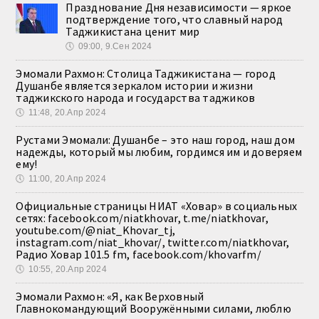
Празднование Дня независимости — яркое
подтверждение того, что славный народ
Таджикистана ценит мир
🕔
09:00, 9.Сен 2024
Эмомали Рахмон: Столица Таджикистана — город
Душанбе является зеркалом истории и жизни
таджикского народа и государства таджиков
🕔
11:48, 20.Апр 2024
Рустами Эмомали: Душанбе – это наш город, наш дом
надежды, который мы любим, гордимся им и доверяем
ему!
🕔
11:00, 20.Апр 2024
Официальные страницы НИАТ «Ховар» в социальных
сетях: facebook.com/niatkhovar, t.me/niatkhovar,
youtube.com/@niat_Khovar_tj,
instagram.com/niat_khovar/, twitter.com/niatkhovar,
Радио Ховар 101.5 fm, facebook.com/khovarfm/
🕔
10:55, 20.Апр 2024
Эмомали Рахмон: «Я, как Верховный
Главнокомандующий Вооружёнными силами, люблю