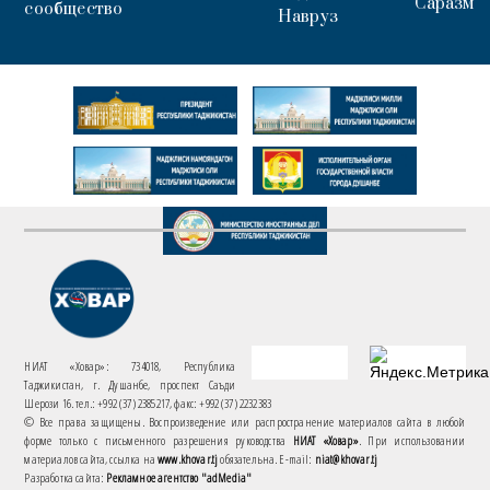
Саразм
сообщество
Навруз
НИАТ «Ховар»: 734018, Республика
Таджикистан, г. Душанбе, проспект Саъди
Шерози 16. тел.: +992 (37) 2385217, факс: +992 (37) 2232383
© Все права защищены. Воспроизведение или распространение материалов сайта в любой
форме только с письменного разрешения руководства
НИАТ «Ховар»
. При использовании
материалов сайта, ссылка на
www.khovar.tj
обязательна. E-mail:
niat@khovar.tj
Разработка сайта:
Рекламное агентство "adMedia"