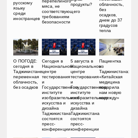
перепелиного
русскому
облачность,
продукты?
мяса, не
языку
без
соответствующего
среди
осадков,
требованиям
иностранцев
днем до 37
безопасности
градусов
тепла
О ПОГОДЕ:
Сегодня в
5 августа в
Пациентка
сегодня в
Национальном
Национальном
из
Таджикистане
центре
центре
Таджикистана:
переменная
тестирования
тестирования
«Китайская
облачность,
и
и
медицина
без осадков
Государственном
Государственном
подарила
институте
институте
нам новую
изобразительного
изобразительного
надежду»
искусства и
искусства и
дизайна
дизайна
Таджикистана
Таджикистана
состоятся
состоятся
пресс-
пресс-
конференции
конференции