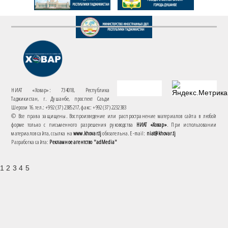
НИАТ «Ховар»: 734018, Республика
Таджикистан, г. Душанбе, проспект Саъди
Шерози 16. тел.: +992 (37) 2385217, факс: +992 (37) 2232383
© Все права защищены. Воспроизведение или распространение материалов сайта в любой
форме только с письменного разрешения руководства
НИАТ «Ховар»
. При использовании
материалов сайта, ссылка на
www.khovar.tj
обязательна. E-mail:
niat@khovar.tj
Разработка сайта:
Рекламное агентство "adMedia"
1 2 3 4 5