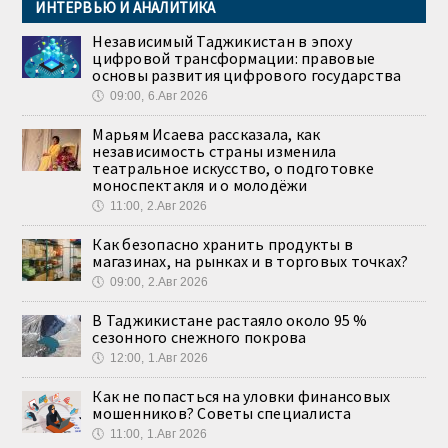
ИНТЕРВЬЮ И АНАЛИТИКА
Независимый Таджикистан в эпоху
цифровой трансформации: правовые
основы развития цифрового государства
🕔
09:00, 6.Авг 2026
Марьям Исаева рассказала, как
независимость страны изменила
театральное искусство, о подготовке
моноспектакля и о молодёжи
🕔
11:00, 2.Авг 2026
Как безопасно хранить продукты в
магазинах, на рынках и в торговых точках?
🕔
09:00, 2.Авг 2026
В Таджикистане растаяло около 95 %
сезонного снежного покрова
🕔
12:00, 1.Авг 2026
Как не попасться на уловки финансовых
мошенников? Советы специалиста
🕔
11:00, 1.Авг 2026