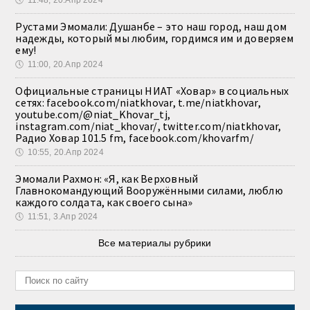
🕔
11:48, 20.Апр 2024
Рустами Эмомали: Душанбе – это наш город, наш дом
надежды, который мы любим, гордимся им и доверяем
ему!
🕔
11:00, 20.Апр 2024
Официальные страницы НИАТ «Ховар» в социальных
сетях: facebook.com/niatkhovar, t.me/niatkhovar,
youtube.com/@niat_Khovar_tj,
instagram.com/niat_khovar/, twitter.com/niatkhovar,
Радио Ховар 101.5 fm, facebook.com/khovarfm/
🕔
10:55, 20.Апр 2024
Эмомали Рахмон: «Я, как Верховный
Главнокомандующий Вооружёнными силами, люблю
каждого солдата, как своего сына»
🕔
11:51, 3.Апр 2024
Все материалы рубрики