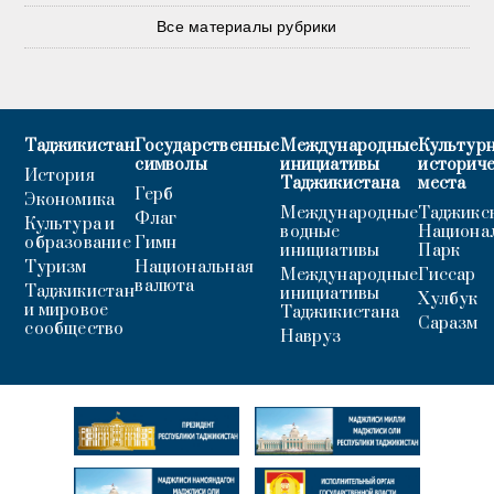
Все материалы рубрики
Таджикистан
Государственные
Международные
Культурн
символы
инициативы
историч
История
Таджикистана
места
Герб
Экономика
Международные
Таджикс
Флаг
Культура и
водные
Национа
образование
Гимн
инициативы
Парк
Туризм
Национальная
Международные
Гиссар
валюта
Таджикистан
инициативы
Хулбук
и мировое
Таджикистана
Саразм
сообщество
Навруз