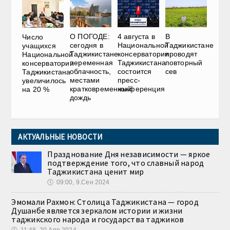
О ПОГОДЕ:
4 августа в
В
Число
сегодня в
Национальной
Таджикистане
учащихся
Таджикистане
консерватории
проводят
Национальной
переменная
Таджикистана
повторный
консерватории
облачность,
состоится
сев
Таджикистана
местами
пресс-
увеличилось
кратковременный
конференция
на 20 %
дождь
АКТУАЛЬНЫЕ НОВОСТИ
Празднование Дня независимости — яркое
подтверждение того, что славный народ
Таджикистана ценит мир
🕔
09:00, 9.Сен 2024
Эмомали Рахмон: Столица Таджикистана — город
Душанбе является зеркалом истории и жизни
таджикского народа и государства таджиков