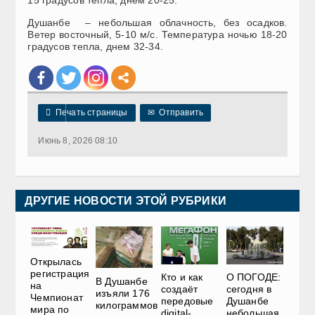
Душанбе – небольшая облачность, без осадков.
Ветер восточный, 5-10 м/с. Температура ночью 18-20
градусов тепла, днем 32-34.

Печать страницы
✉
Отправить
Июнь 8, 2026 08:10
ДРУГИЕ НОВОСТИ ЭТОЙ РУБРИКИ
Открылась
регистрация
О ПОГОДЕ:
Кто и как
В Душанбе
на
сегодня в
создаёт
изъяли 176
Чемпионат
Душанбе
передовые
килограммов
мира по
небольшая
digital-