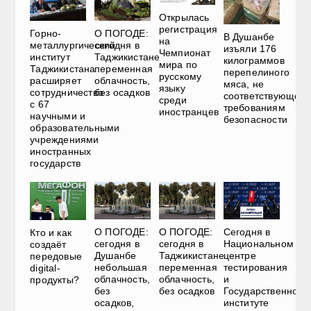
Открылась
регистрация
Горно-
О ПОГОДЕ:
В Душанбе
на
металлургический
сегодня в
изъяли 176
Чемпионат
институт
Таджикистане
килограммов
мира по
Таджикистана
переменная
перепелиного
русскому
расширяет
облачность,
мяса, не
языку
сотрудничество
без осадков
соответствующего
среди
с 67
требованиям
иностранцев
научными и
безопасности
образовательными
учреждениями
иностранных
государств
О ПОГОДЕ:
О ПОГОДЕ:
Сегодня в
Кто и как
сегодня в
сегодня в
Национальном
создаёт
Душанбе
Таджикистане
центре
передовые
небольшая
переменная
тестирования
digital-
облачность,
облачность,
и
продукты?
без
без осадков
Государственном
осадков,
институте