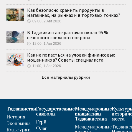
Как безопасно хранить продукты в
магазинах, на рынках и в торговых точках?
🕔
09:00, 2.Авг 2026
В Таджикистане растаяло около 95 %
сезонного снежного покрова
🕔
12:00, 1.Авг 2026
Как не попасться на уловки финансовых
мошенников? Советы специалиста
🕔
11:00, 1.Авг 2026
Все материалы рубрики
Таджикистан
Государственные
Международные
Культурн
символы
инициативы
историч
История
Таджикистана
места
Герб
Экономика
Международные
Таджикс
Флаг
Культура и