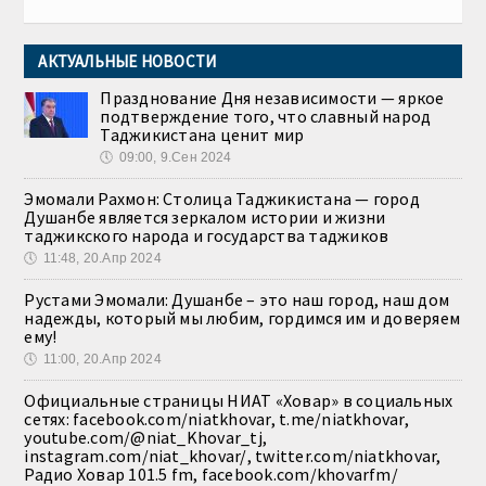
АКТУАЛЬНЫЕ НОВОСТИ
Празднование Дня независимости — яркое
подтверждение того, что славный народ
Таджикистана ценит мир
🕔
09:00, 9.Сен 2024
Эмомали Рахмон: Столица Таджикистана — город
Душанбе является зеркалом истории и жизни
таджикского народа и государства таджиков
🕔
11:48, 20.Апр 2024
Рустами Эмомали: Душанбе – это наш город, наш дом
надежды, который мы любим, гордимся им и доверяем
ему!
🕔
11:00, 20.Апр 2024
Официальные страницы НИАТ «Ховар» в социальных
сетях: facebook.com/niatkhovar, t.me/niatkhovar,
youtube.com/@niat_Khovar_tj,
instagram.com/niat_khovar/, twitter.com/niatkhovar,
Радио Ховар 101.5 fm, facebook.com/khovarfm/