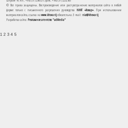
Шерози 16. тел.: +992 (37) 2385217, факс: +992 (37) 2232383
© Все права защищены. Воспроизведение или распространение материалов сайта в любой
форме только с письменного разрешения руководства
НИАТ «Ховар»
. При использовании
материалов сайта, ссылка на
www.khovar.tj
обязательна. E-mail:
niat@khovar.tj
Разработка сайта:
Рекламное агентство "adMedia"
1 2 3 4 5