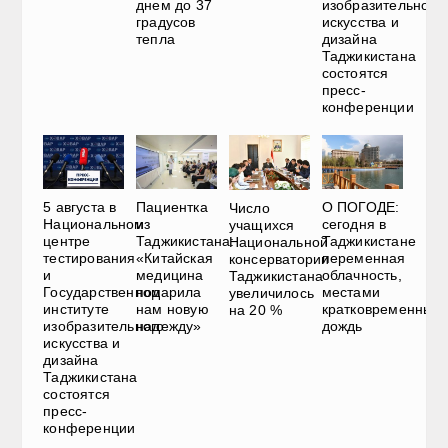
днем до 37
изобразительного
градусов
искусства и
тепла
дизайна
Таджикистана
состоятся
пресс-
конференции
5 августа в
Пациентка
О ПОГОДЕ:
Число
Национальном
из
сегодня в
учащихся
центре
Таджикистана:
Таджикистане
Национальной
тестирования
«Китайская
переменная
консерватории
и
медицина
облачность,
Таджикистана
Государственном
подарила
местами
увеличилось
институте
нам новую
кратковременный
на 20 %
изобразительного
надежду»
дождь
искусства и
дизайна
Таджикистана
состоятся
пресс-
конференции