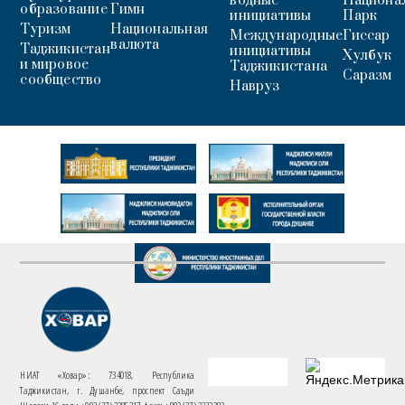
водные
Национа
образование
Гимн
инициативы
Парк
Туризм
Национальная
Международные
Гиссар
валюта
Таджикистан
инициативы
Хулбук
и мировое
Таджикистана
Саразм
сообщество
Навруз
НИАТ «Ховар»: 734018, Республика
Таджикистан, г. Душанбе, проспект Саъди