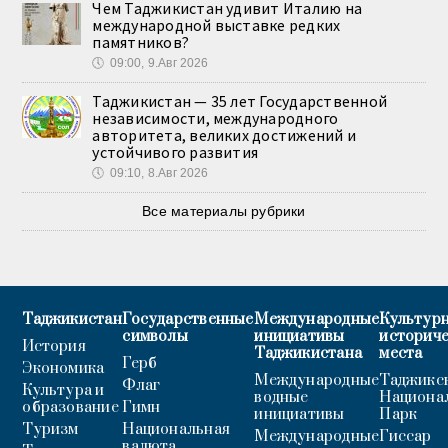
Чем Таджикистан удивит Италию на
международной выставке редких
памятников?
🕔
09:00, 9.Авг 2026
Таджикистан — 35 лет Государственной
независимости, международного
авторитета, великих достижений и
устойчивого развития
🕔
09:10, 8.Авг 2026
Все материалы рубрики
Таджикистан
Государственные
Международные
Культурн
символы
инициативы
историч
История
Таджикистана
места
Герб
Экономика
Международные
Таджикс
Флаг
Культура и
водные
Национа
образование
Гимн
инициативы
Парк
Туризм
Национальная
Международные
Гиссар
валюта