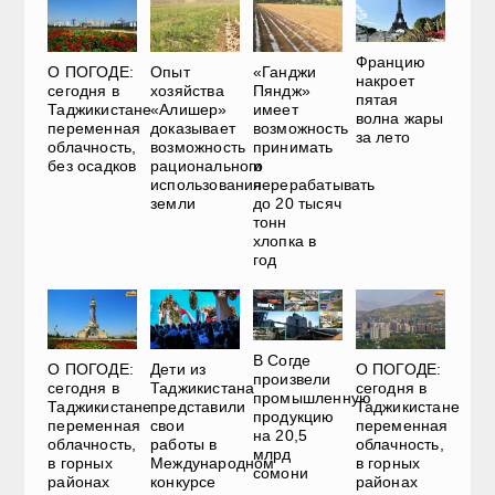
Францию
О ПОГОДЕ:
Опыт
«Ганджи
накроет
сегодня в
хозяйства
Пяндж»
пятая
Таджикистане
«Алишер»
имеет
волна жары
переменная
доказывает
возможность
за лето
облачность,
возможность
принимать
без осадков
рационального
и
использования
перерабатывать
земли
до 20 тысяч
тонн
хлопка в
год
В Согде
О ПОГОДЕ:
Дети из
О ПОГОДЕ:
произвели
сегодня в
Таджикистана
сегодня в
промышленную
Таджикистане
представили
Таджикистане
продукцию
переменная
свои
переменная
на 20,5
облачность,
работы в
облачность,
млрд
в горных
Международном
в горных
сомони
районах
конкурсе
районах