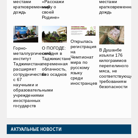
местами
«Расскажи
местами
кратковременный
миру о
кратковременный
дождь
своей
дождь
Родине»
Открылась
регистрация
Горно-
О ПОГОДЕ:
В Душанбе
на
металлургический
сегодня в
изъяли 176
Чемпионат
институт
Таджикистане
килограммов
мира по
Таджикистана
переменная
перепелиного
русскому
расширяет
облачность,
мяса, не
языку
сотрудничество
без осадков
соответствующего
среди
с 67
требованиям
иностранцев
научными и
безопасности
образовательными
учреждениями
иностранных
государств
АКТУАЛЬНЫЕ НОВОСТИ