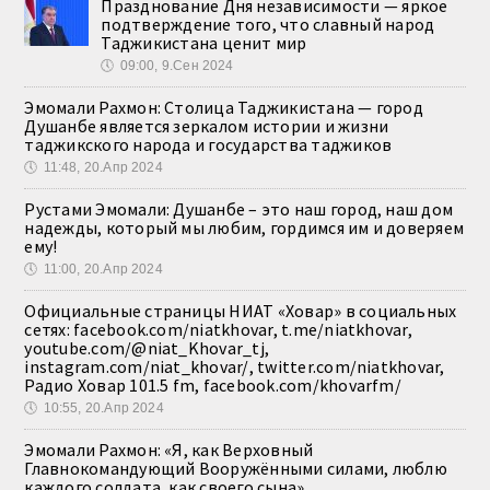
Празднование Дня независимости — яркое
подтверждение того, что славный народ
Таджикистана ценит мир
🕔
09:00, 9.Сен 2024
Эмомали Рахмон: Столица Таджикистана — город
Душанбе является зеркалом истории и жизни
таджикского народа и государства таджиков
🕔
11:48, 20.Апр 2024
Рустами Эмомали: Душанбе – это наш город, наш дом
надежды, который мы любим, гордимся им и доверяем
ему!
🕔
11:00, 20.Апр 2024
Официальные страницы НИАТ «Ховар» в социальных
сетях: facebook.com/niatkhovar, t.me/niatkhovar,
youtube.com/@niat_Khovar_tj,
instagram.com/niat_khovar/, twitter.com/niatkhovar,
Радио Ховар 101.5 fm, facebook.com/khovarfm/
🕔
10:55, 20.Апр 2024
Эмомали Рахмон: «Я, как Верховный
Главнокомандующий Вооружёнными силами, люблю
каждого солдата, как своего сына»