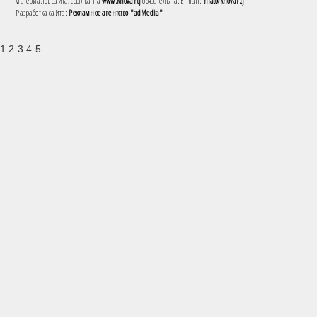
материалов сайта, ссылка на
www.khovar.tj
обязательна. E-mail:
niat@khovar.tj
Разработка сайта:
Рекламное агентство "adMedia"
1 2 3 4 5