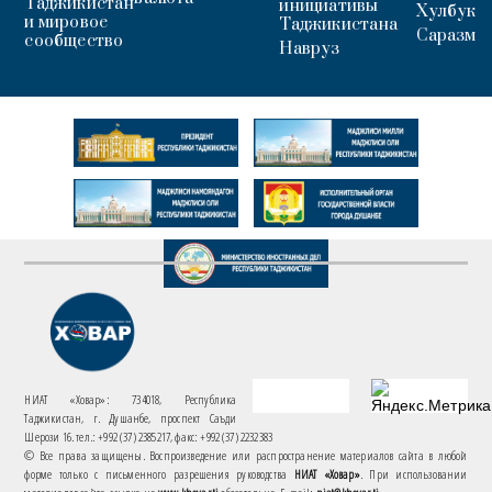
Таджикистан
инициативы
Хулбук
и мировое
Таджикистана
Саразм
сообщество
Навруз
НИАТ «Ховар»: 734018, Республика
Таджикистан, г. Душанбе, проспект Саъди
Шерози 16. тел.: +992 (37) 2385217, факс: +992 (37) 2232383
© Все права защищены. Воспроизведение или распространение материалов сайта в любой
форме только с письменного разрешения руководства
НИАТ «Ховар»
. При использовании