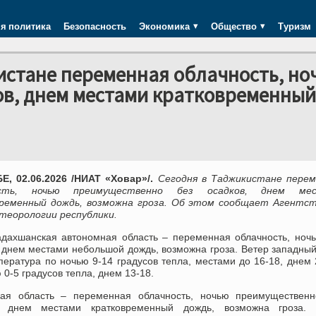
я политика
Безопасность
Экономика
Общество
Туризм
истане переменная облачность, но
ов, днем местами кратковременный
, 02.06.2026 /НИАТ «Ховар»/.
Сегодня в Таджикистане перем
ость, ночью преимущественно без осадков, днем ме
ременный дождь, возможна гроза. Об этом сообщает Агентст
теорологии республики.
адахшанская автономная область – переменная облачность, ноч
 днем местами небольшой дождь, возможна гроза. Ветер западный
пература по ночью 9-14 градусов тепла, местами до 16-18, днем 
 0-5 градусов тепла, днем 13-18.
кая область – переменная облачность, ночью преимущественн
, днем местами кратковременный дождь, возможна гроза. 