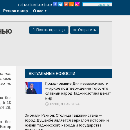
|
|
|
|
TJ
RU
EN
AR
FAR
101.5 FM
Регион и мир
О нас
чью

Печать страницы
✉
Отправить
АКТУАЛЬНЫЕ НОВОСТИ
енная
стами
Празднование Дня независимости
во по
— яркое подтверждение того, что
славный народ Таджикистана ценит
ью без
мир
, 5-10
🕔
09:00, 9.Сен 2024
24-29,
Эмомали Рахмон: Столица Таджикистана —
город Душанбе является зеркалом истории и
о без
жизни таджикского народа и государства
Ветер