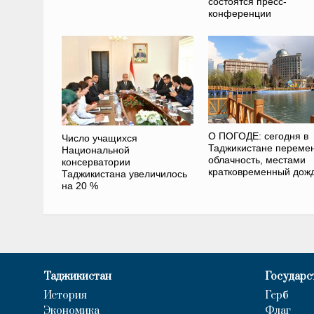
состоятся пресс-
конференции
О ПОГОДЕ: сегодня в
Число учащихся
Таджикистане переме
Национальной
облачность, местами
консерватории
кратковременный дож
Таджикистана увеличилось
на 20 %
Таджикистан
Государс
История
Герб
Экономика
Флаг