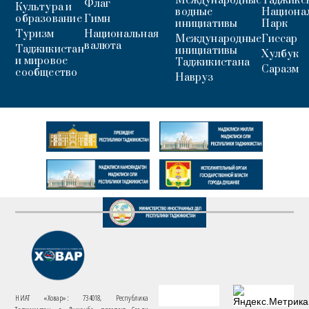
Международные
Таджикс
Флаг
Культура и
водные
Национа
образование
Гимн
инициативы
Парк
Туризм
Национальная
Международные
Гиссар
валюта
Таджикистан
инициативы
Хулбук
и мировое
Таджикистана
Саразм
сообщество
Навруз
НИАТ «Ховар»: 734018, Республика