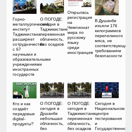
Открылась
регистрация
Горно-
О ПОГОДЕ:
В Душанбе
на
металлургический
сегодня в
изъяли 176
Чемпионат
институт
Таджикистане
килограммов
мира по
Таджикистана
переменная
перепелиного
русскому
расширяет
облачность,
мяса, не
языку
сотрудничество
без осадков
соответствующего
среди
с 67
требованиям
иностранцев
научными и
безопасности
образовательными
учреждениями
иностранных
государств
О ПОГОДЕ:
О ПОГОДЕ:
Сегодня в
Кто и как
сегодня в
сегодня в
Национальном
создаёт
Душанбе
Таджикистане
центре
передовые
небольшая
переменная
тестирования
digital-
облачность,
облачность,
и
продукты?
без
без осадков
Государственном