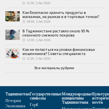
🕔
11:00, 2.Авг 2026
Как безопасно хранить продукты в
магазинах, на рынках и в торговых точках?
🕔
09:00, 2.Авг 2026
В Таджикистане растаяло около 95 %
сезонного снежного покрова
🕔
12:00, 1.Авг 2026
Как не попасться на уловки финансовых
мошенников? Советы специалиста
🕔
11:00, 1.Авг 2026
Все материалы рубрики
Таджикистан
Государственные
Международные
Культурн
символы
инициативы
историч
История
Таджикистана
места
Герб
Экономика