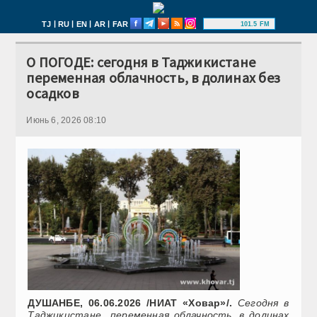
|
|
|
|
TJ
RU
EN
AR
FAR
101.5 FM
О ПОГОДЕ: сегодня в Таджикистане
переменная облачность, в долинах без
осадков
Июнь 6, 2026 08:10
ДУШАНБЕ, 06.06.2026 /НИАТ «Ховар»/.
Сегодня в
Таджикистане переменная облачность, в долинах