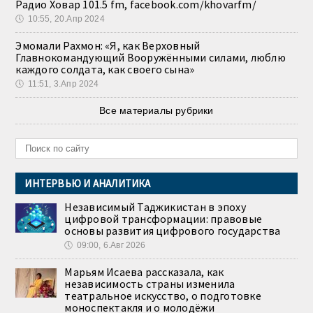
Радио Ховар 101.5 fm, facebook.com/khovarfm/
🕔
10:55, 20.Апр 2024
Эмомали Рахмон: «Я, как Верховный
Главнокомандующий Вооружёнными силами, люблю
каждого солдата, как своего сына»
🕔
11:51, 3.Апр 2024
Все материалы рубрики
ИНТЕРВЬЮ И АНАЛИТИКА
Независимый Таджикистан в эпоху
цифровой трансформации: правовые
основы развития цифрового государства
🕔
09:00, 6.Авг 2026
Марьям Исаева рассказала, как
независимость страны изменила
театральное искусство, о подготовке
моноспектакля и о молодёжи