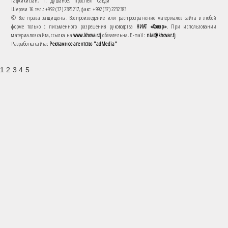
Таджикистан, г. Душанбе, проспект Саъди
Шерози 16. тел.: +992 (37) 2385217, факс: +992 (37) 2232383
© Все права защищены. Воспроизведение или распространение материалов сайта в любой
форме только с письменного разрешения руководства
НИАТ «Ховар»
. При использовании
материалов сайта, ссылка на
www.khovar.tj
обязательна. E-mail:
niat@khovar.tj
Разработка сайта:
Рекламное агентство "adMedia"
1 2 3 4 5