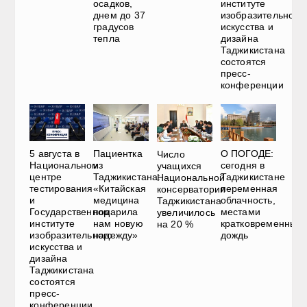
осадков,
институте
днем до 37
изобразительного
градусов
искусства и
тепла
дизайна
Таджикистана
состоятся
пресс-
конференции
5 августа в
Пациентка
О ПОГОДЕ:
Число
Национальном
из
сегодня в
учащихся
центре
Таджикистана:
Таджикистане
Национальной
тестирования
«Китайская
переменная
консерватории
и
медицина
облачность,
Таджикистана
Государственном
подарила
местами
увеличилось
институте
нам новую
кратковременный
на 20 %
изобразительного
надежду»
дождь
искусства и
дизайна
Таджикистана
состоятся
пресс-
конференции