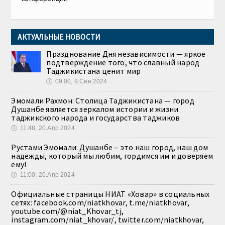
АКТУАЛЬНЫЕ НОВОСТИ
Празднование Дня независимости — яркое
подтверждение того, что славный народ
Таджикистана ценит мир
🕔
09:00, 9.Сен 2024
Эмомали Рахмон: Столица Таджикистана — город
Душанбе является зеркалом истории и жизни
таджикского народа и государства таджиков
🕔
11:48, 20.Апр 2024
Рустами Эмомали: Душанбе – это наш город, наш дом
надежды, который мы любим, гордимся им и доверяем
ему!
🕔
11:00, 20.Апр 2024
Официальные страницы НИАТ «Ховар» в социальных
сетях: facebook.com/niatkhovar, t.me/niatkhovar,
youtube.com/@niat_Khovar_tj,
instagram.com/niat_khovar/, twitter.com/niatkhovar,