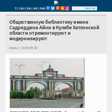
|
|
|
|
TJ
RU
EN
AR
FAR
101.5 FM
Общественную библиотеку имени
Садриддина Айни в Кулябе Хатлонской
области отремонтируют и
модернизируют
Июнь 7, 2026 09:30