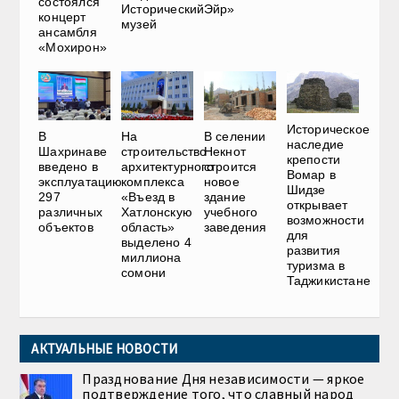
состоялся
Исторический
Эйр»
концерт
музей
ансамбля
«Мохирон»
Историческое
В
На
В селении
наследие
Шахринаве
строительство
Некнот
крепости
введено в
архитектурного
строится
Вомар в
эксплуатацию
комплекса
новое
Шидзе
297
«Въезд в
здание
открывает
различных
Хатлонскую
учебного
возможности
объектов
область»
заведения
для
выделено 4
развития
миллиона
туризма в
сомони
Таджикистане
АКТУАЛЬНЫЕ НОВОСТИ
Празднование Дня независимости — яркое
подтверждение того, что славный народ