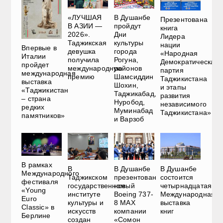
«ЛУЧШАЯ
В Душанбе
Презентована
В АЗИИ —
пройдут
книга
2026».
Дни
Лидера
Таджикская
культуры
нации
Впервые в
девушка
города
«Народная
Италии
получила
Рогуна,
Демократическая
пройдет
международную
районов
партия
международная
премию
Шамсиддин
Таджикистана
выставка
Шохин,
и этапы
«Таджикистан
Таджикабад,
развития
– страна
Нуробод,
независимого
редких
Муминабад
Таджикистана»
памятников»
и Варзоб
В рамках
В
В Душанбе
В Душанбе
Международного
Таджикском
презентован
состоится
фестиваля
государственном
новый
четырнадцатая
«Young
институте
Boeing 737-
Международная
Euro
культуры и
8 MAX
выставка
Classic» в
искусств
компании
книг
Берлине
создан
«Сомон