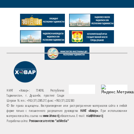
НИАТ «Ховар»: 734018, Республика
Таджикистан, г. Душанбе, проспект Саъди
Шерози 16. тел.: +992 (37) 2385217, факс: +992 (37) 2232383
© Все права защищены. Воспроизведение или распространение материалов сайта в любой
форме только с письменного разрешения руководства
НИАТ «Ховар»
. При использовании
материалов сайта, ссылка на
www.khovar.tj
обязательна. E-mail:
niat@khovar.tj
Разработка сайта:
Рекламное агентство "adMedia"