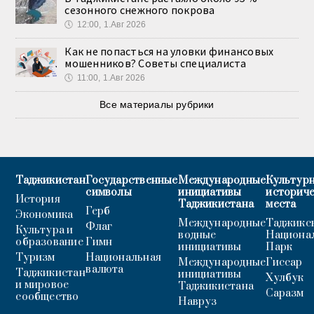
сезонного снежного покрова
🕔
12:00, 1.Авг 2026
Как не попасться на уловки финансовых
мошенников? Советы специалиста
🕔
11:00, 1.Авг 2026
Все материалы рубрики
Таджикистан
Государственные
Международные
Культурн
символы
инициативы
историч
История
Таджикистана
места
Герб
Экономика
Международные
Таджикс
Флаг
Культура и
водные
Национа
образование
Гимн
инициативы
Парк
Туризм
Национальная
Международные
Гиссар
валюта
Таджикистан
инициативы
Хулбук
и мировое
Таджикистана
Саразм
сообщество
Навруз