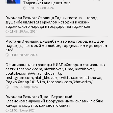
Таджикистана ценит мир
🕔
09:00, 9.Сен 2024
Эмомали Рахмон: Столица Таджикистана — город
Душанбе является зеркалом истории и жизни
таджикского народа и государства таджиков
🕔
11:48, 20.Апр 2024
Рустами Эмомали: Душанбе – это наш город, наш дом
надежды, который мы любим, гордимся им и доверяем
ему!
🕔
11:00, 20.Апр 2024
Официальные страницы НИАТ «Ховар» в социальных
сетях: facebook.com/niatkhovar, t.me/niatkhovar,
youtube.com/@niat_Khovar_tj,
instagram.com/niat_khovar/, twitter.com/niatkhovar,
Радио Ховар 101.5 fm, facebook.com/khovarfm/
🕔
10:55, 20.Апр 2024
Эмомали Рахмон: «Я, как Верховный
Главнокомандующий Вооружёнными силами, люблю
каждого солдата, как своего сына»
🕔
11:51, 3.Апр 2024