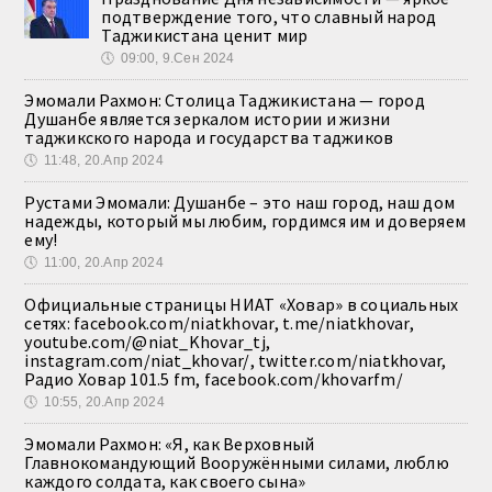
подтверждение того, что славный народ
Таджикистана ценит мир
🕔
09:00, 9.Сен 2024
Эмомали Рахмон: Столица Таджикистана — город
Душанбе является зеркалом истории и жизни
таджикского народа и государства таджиков
🕔
11:48, 20.Апр 2024
Рустами Эмомали: Душанбе – это наш город, наш дом
надежды, который мы любим, гордимся им и доверяем
ему!
🕔
11:00, 20.Апр 2024
Официальные страницы НИАТ «Ховар» в социальных
сетях: facebook.com/niatkhovar, t.me/niatkhovar,
youtube.com/@niat_Khovar_tj,
instagram.com/niat_khovar/, twitter.com/niatkhovar,
Радио Ховар 101.5 fm, facebook.com/khovarfm/
🕔
10:55, 20.Апр 2024
Эмомали Рахмон: «Я, как Верховный
Главнокомандующий Вооружёнными силами, люблю
каждого солдата, как своего сына»