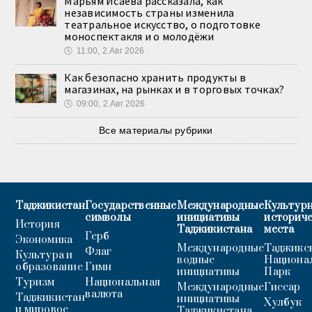
Марьям Исаева рассказала, как
независимость страны изменила
театральное искусство, о подготовке
моноспектакля и о молодёжи
🕔
11:00, 2.Авг 2026
Как безопасно хранить продукты в
магазинах, на рынках и в торговых точках?
🕔
09:00, 2.Авг 2026
Все материалы рубрики
Таджикистан
Государственные
Международные
Культурн
символы
инициативы
историч
История
Таджикистана
места
Герб
Экономика
Международные
Таджикс
Флаг
Культура и
водные
Национа
образование
Гимн
инициативы
Парк
Туризм
Национальная
Международные
Гиссар
валюта
Таджикистан
инициативы
Хулбук
и мировое
Таджикистана