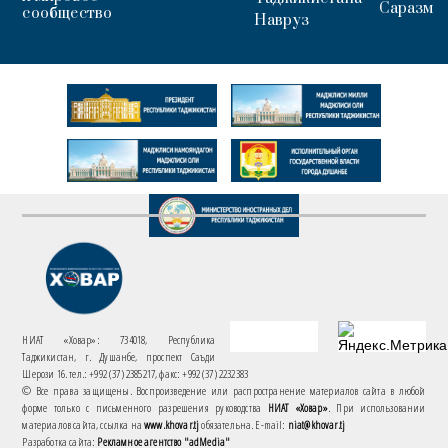
Саразм
сообщество
Навруз
НИАТ «Ховар»: 734018, Республика
Таджикистан, г. Душанбе, проспект Саъди
Шерози 16. тел.: +992 (37) 2385217, факс: +992 (37) 2232383
© Все права защищены. Воспроизведение или распространение материалов сайта в любой
форме только с письменного разрешения руководства
НИАТ «Ховар»
. При использовании
материалов сайта, ссылка на
www.khovar.tj
обязательна. E-mail:
niat@khovar.tj
Разработка сайта:
Рекламное агентство "adMedia"