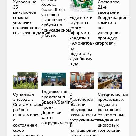
Хуросон на
Состоялось
Хорога
35
21-е
более 8 лет
миллионов
заседание
успешно
сомони
Координационног
Родители и
выращивает
увеличил
комитета
студенты
арбузы на
производство
по
смогут
приусадебном
сельхозпродукции
упрощению
оформить
участке
процедур
кредиты в
торговли
«Амонатбанке»
на
подготовку
к учебному
году
Таджикистан
Сулаймон
В
Специалистам
представил
Зиёзода в
Хатлонской
профильных
SpaceX/Starlink
Спитаменском
области
ведомств
проект
районе
обсуждены
разъяснили
Дорожной
ознакомился
возможности
современные
карты
с
сотрудничества
тенденции
сотрудничества
состоянием
в
цифровых
сфер
направлении
технологий
хлопководства,
строительства