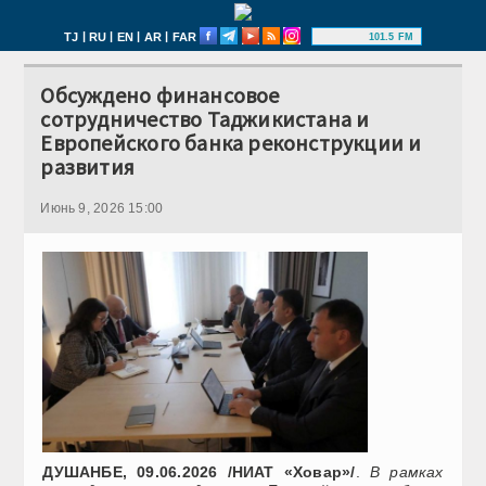
|
|
|
|
TJ
RU
EN
AR
FAR
101.5 FM
Обсуждено финансовое
сотрудничество Таджикистана и
Европейского банка реконструкции и
развития
Июнь 9, 2026 15:00
ДУШАНБЕ, 09.06.2026 /НИАТ «Ховар»/
.
В рамках