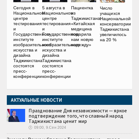
Сегодня в
5 августа в
Пациентка
Число
Национальном
Национальном
из
учащихся
центре
центре
Таджикистана:
Национальной
тестирования
тестирования
«Китайская
консерватории
и
и
медицина
Таджикистана
Государственном
Государственном
подарила
увеличилось
институте
институте
нам новую
на 20 %
изобразительного
изобразительного
надежду»
искусства и
искусства и
дизайна
дизайна
Таджикистана
Таджикистана
состоятся
состоятся
пресс-
пресс-
конференции
конференции
АКТУАЛЬНЫЕ НОВОСТИ
Празднование Дня независимости — яркое
подтверждение того, что славный народ
Таджикистана ценит мир
🕔
09:00, 9.Сен 2024