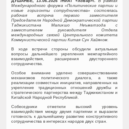
ДУШАНБЕ, 13.06.2026 /НИАТ «Ховар»/.
В рамках
Международного форума «Политические партии и
новые горизонты сотрудничества» состоялась
рабочая встреча первого заместителя
Председателя Народной Демократической партии
Таджикистана Маликшо Неъматзода с
заместителем руководителя Отдела
международных связей Центрального комитета
Коммунистической партии Китая Сун Хайяном.
В ходе встречи стороны обсудили актуальные
вопросы дальнейшего укрепления межпартийного
взаимодействия, расширения двустороннего
сотрудничества.
Особое внимание уделено совершенствованию
механизмов политического диалога, а также
реализации совместных инициатив, направленных на
укрепление традиционных отношений дружбы и
стратегического партнерства между Таджикистаном и
Китайской Народной Республикой.
Собеседники отметили высокий уровень
взаимодействия между двумя партиями и выразили
готовность к дальнейшему развитию конструктивного
сотрудничества в интересах народов двух стран.