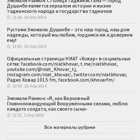
Эмомали Рахмон: Столица Таджикистана — город
Душанбе является зеркалом истории и жизни
таджикского народа и государства таджиков
🕔
11:48, 20.Апр 2024
Рустами Эмомали: Душанбе – это наш город, наш дом
надежды, который мы любим, гордимся им и доверяем
ему!
🕔
11:00, 20.Апр 2024
Официальные страницы НИАТ «Ховар» в социальных
сетях: facebook.com/niatkhovar, t.me/niatkhovar,
youtube.com/@niat_Khovar_tj,
instagram.com/niat_khovar/, twitter.com/niatkhovar,
Радио Ховар 101.5 fm, facebook.com/khovarfm/
🕔
10:55, 20.Апр 2024
Эмомали Рахмон: «Я, как Верховный
Главнокомандующий Вооружёнными силами, люблю
каждого солдата, как своего сына»
🕔
11:51, 3.Апр 2024
Все материалы рубрики