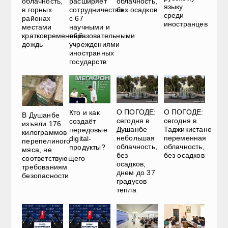
облачность,
расширяет
облачность,
языку
в горных
сотрудничество
без осадков
среди
районах
с 67
иностранцев
местами
научными и
кратковременный
образовательными
дождь
учреждениями
иностранных
государств
О ПОГОДЕ:
О ПОГОДЕ:
Кто и как
В Душанбе
сегодня в
сегодня в
создаёт
изъяли 176
Душанбе
Таджикистане
передовые
килограммов
небольшая
переменная
digital-
перепелиного
облачность,
облачность,
продукты?
мяса, не
без
без осадков
соответствующего
осадков,
требованиям
днем до 37
безопасности
градусов
тепла