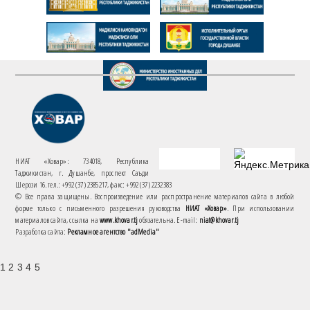
НИАТ «Ховар»: 734018, Республика
Таджикистан, г. Душанбе, проспект Саъди
Шерози 16. тел.: +992 (37) 2385217, факс: +992 (37) 2232383
© Все права защищены. Воспроизведение или распространение материалов сайта в любой
форме только с письменного разрешения руководства
НИАТ «Ховар»
. При использовании
материалов сайта, ссылка на
www.khovar.tj
обязательна. E-mail:
niat@khovar.tj
Разработка сайта:
Рекламное агентство "adMedia"
1 2 3 4 5