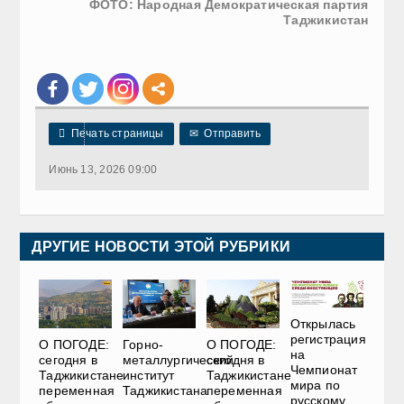
ФОТО: Народная Демократическая партия
Таджикистан

Печать страницы
✉
Отправить
Июнь 13, 2026 09:00
ДРУГИЕ НОВОСТИ ЭТОЙ РУБРИКИ
Открылась
регистрация
О ПОГОДЕ:
Горно-
О ПОГОДЕ:
на
сегодня в
металлургический
сегодня в
Чемпионат
Таджикистане
институт
Таджикистане
мира по
переменная
Таджикистана
переменная
русскому