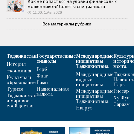
Как не попасться на уловки финансовых
мошенников? Советы специалиста
🕔
11:00, 1.Авг 2026
Все материалы рубрики
Таджикистан
Государственные
Международные
Культурн
символы
инициативы
историч
История
Таджикистана
места
Герб
Экономика
Международные
Таджикс
Флаг
Культура и
водные
Национа
образование
Гимн
инициативы
Парк
Туризм
Национальная
Международные
Гиссар
валюта
Таджикистан
инициативы
Хулбук
и мировое
Таджикистана
Саразм
сообщество
Навруз