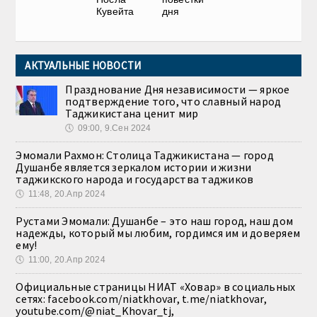
Кувейта
дня
АКТУАЛЬНЫЕ НОВОСТИ
Празднование Дня независимости — яркое
подтверждение того, что славный народ
Таджикистана ценит мир
🕔
09:00, 9.Сен 2024
Эмомали Рахмон: Столица Таджикистана — город
Душанбе является зеркалом истории и жизни
таджикского народа и государства таджиков
🕔
11:48, 20.Апр 2024
Рустами Эмомали: Душанбе – это наш город, наш дом
надежды, который мы любим, гордимся им и доверяем
ему!
🕔
11:00, 20.Апр 2024
Официальные страницы НИАТ «Ховар» в социальных
сетях: facebook.com/niatkhovar, t.me/niatkhovar,
youtube.com/@niat_Khovar_tj,