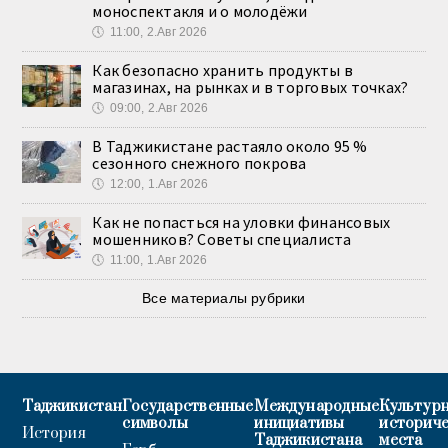
моноспектакля и о молодёжи
🕔
11:00, 2.Авг 2026
Как безопасно хранить продукты в
магазинах, на рынках и в торговых точках?
🕔
09:00, 2.Авг 2026
В Таджикистане растаяло около 95 %
сезонного снежного покрова
🕔
12:00, 1.Авг 2026
Как не попасться на уловки финансовых
мошенников? Советы специалиста
🕔
11:00, 1.Авг 2026
Все материалы рубрики
Таджикистан
Государственные
Международные
Культурн
символы
инициативы
историч
История
Таджикистана
места