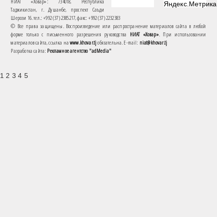
НИАТ «Ховар»: 734018, Республика
Таджикистан, г. Душанбе, проспект Саъди
Шерози 16. тел.: +992 (37) 2385217, факс: +992 (37) 2232383
© Все права защищены. Воспроизведение или распространение материалов сайта в любой
форме только с письменного разрешения руководства
НИАТ «Ховар»
. При использовании
материалов сайта, ссылка на
www.khovar.tj
обязательна. E-mail:
niat@khovar.tj
Разработка сайта:
Рекламное агентство "adMedia"
1 2 3 4 5