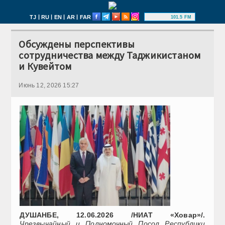
|
|
|
|
TJ
RU
EN
AR
FAR
101.5 FM
Обсуждены перспективы
сотрудничества между Таджикистаном
и Кувейтом
Июнь 12, 2026 15:27
ДУШАНБЕ, 12.06.2026 /НИАТ «Ховар»/.
Чрезвычайный и Полномочный Посол Республики