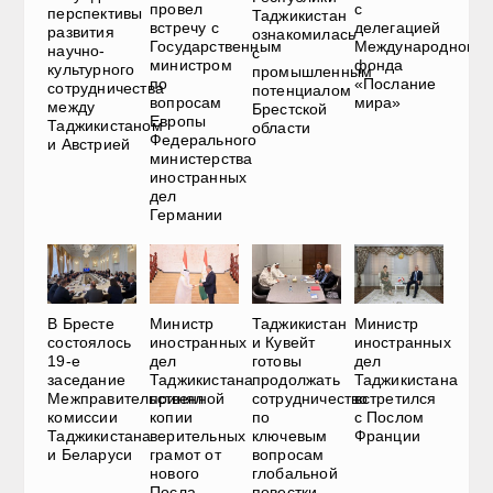
провел
с
перспективы
Таджикистан
встречу с
делегацией
развития
ознакомилась
Государственным
Международного
научно-
с
министром
фонда
культурного
промышленным
по
«Послание
сотрудничества
потенциалом
вопросам
мира»
между
Брестской
Европы
Таджикистаном
области
Федерального
и Австрией
министерства
иностранных
дел
Германии
В Бресте
Министр
Таджикистан
Министр
состоялось
иностранных
и Кувейт
иностранных
19-е
дел
готовы
дел
заседание
Таджикистана
продолжать
Таджикистана
Межправительственной
принял
сотрудничество
встретился
комиссии
копии
по
с Послом
Таджикистана
верительных
ключевым
Франции
и Беларуси
грамот от
вопросам
нового
глобальной
Посла
повестки