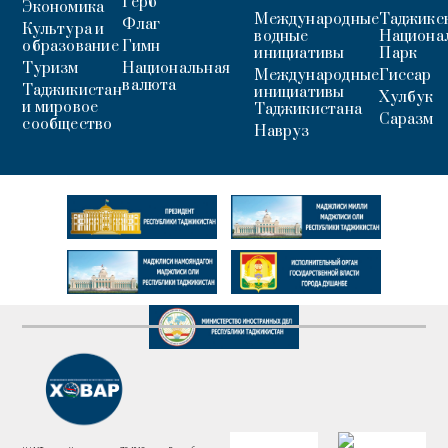
Герб
Экономика
Международные
Таджикс
Флаг
Культура и
водные
Национа
образование
Гимн
инициативы
Парк
Туризм
Национальная
Международные
Гиссар
валюта
Таджикистан
инициативы
Хулбук
и мировое
Таджикистана
Саразм
сообщество
Навруз