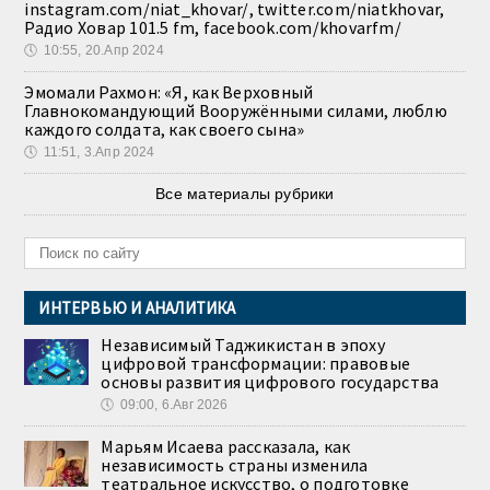
instagram.com/niat_khovar/, twitter.com/niatkhovar,
Радио Ховар 101.5 fm, facebook.com/khovarfm/
🕔
10:55, 20.Апр 2024
Эмомали Рахмон: «Я, как Верховный
Главнокомандующий Вооружёнными силами, люблю
каждого солдата, как своего сына»
🕔
11:51, 3.Апр 2024
Все материалы рубрики
ИНТЕРВЬЮ И АНАЛИТИКА
Независимый Таджикистан в эпоху
цифровой трансформации: правовые
основы развития цифрового государства
🕔
09:00, 6.Авг 2026
Марьям Исаева рассказала, как
независимость страны изменила
театральное искусство, о подготовке