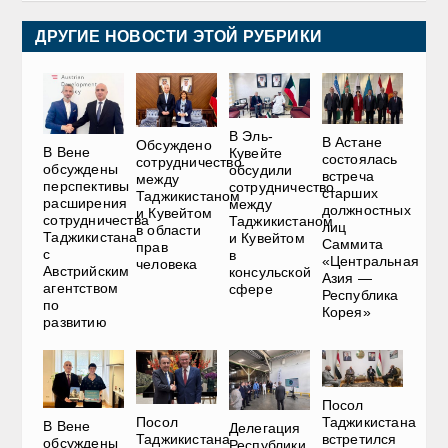
ДРУГИЕ НОВОСТИ ЭТОЙ РУБРИКИ
В Эль-
В Астане
Обсуждено
В Вене
Кувейте
состоялась
сотрудничество
обсуждены
обсудили
встреча
между
перспективы
сотрудничество
старших
Таджикистаном
расширения
между
должностных
и Кувейтом
сотрудничества
Таджикистаном
лиц
в области
Таджикистана
и Кувейтом
Саммита
прав
с
в
«Центральная
человека
Австрийским
консульской
Азия —
агентством
сфере
Республика
по
Корея»
развитию
Посол
Посол
Таджикистана
В Вене
Делегация
Таджикистана
встретился
обсуждены
Республики