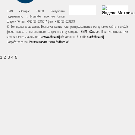
НИАТ «Ховар»: 734018, Республика
Таджикистан, г. Душанбе, проспект Саъди
Шерози 16. тел.: +992 (37) 2385217, факс: +992 (37) 2232383
© Все права защищены. Воспроизведение или распространение материалов сайта в любой
форме только с письменного разрешения руководства
НИАТ «Ховар»
. При использовании
материалов сайта, ссылка на
www.khovar.tj
обязательна. E-mail:
niat@khovar.tj
Разработка сайта:
Рекламное агентство "adMedia"
1 2 3 4 5