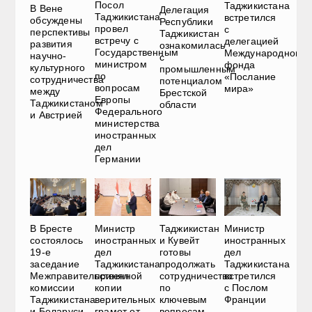
Посол
Таджикистана
В Вене
Делегация
Таджикистана
встретился
обсуждены
Республики
провел
с
перспективы
Таджикистан
встречу с
делегацией
развития
ознакомилась
Государственным
Международного
научно-
с
министром
фонда
культурного
промышленным
по
«Послание
сотрудничества
потенциалом
вопросам
мира»
между
Брестской
Европы
Таджикистаном
области
Федерального
и Австрией
министерства
иностранных
дел
Германии
В Бресте
Министр
Таджикистан
Министр
состоялось
иностранных
и Кувейт
иностранных
19-е
дел
готовы
дел
заседание
Таджикистана
продолжать
Таджикистана
Межправительственной
принял
сотрудничество
встретился
комиссии
копии
по
с Послом
Таджикистана
верительных
ключевым
Франции
и Беларуси
грамот от
вопросам