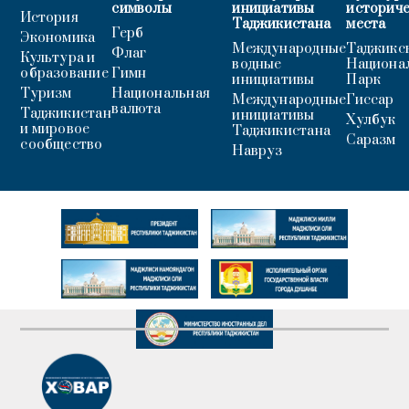
символы
инициативы
историч
История
Таджикистана
места
Герб
Экономика
Международные
Таджикс
Флаг
Культура и
водные
Национа
образование
Гимн
инициативы
Парк
Туризм
Национальная
Международные
Гиссар
валюта
Таджикистан
инициативы
Хулбук
и мировое
Таджикистана
Саразм
сообщество
Навруз