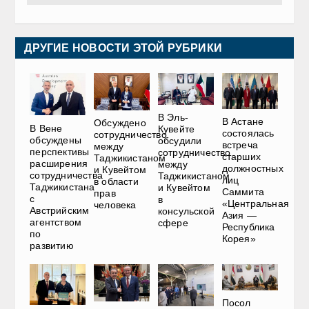
ДРУГИЕ НОВОСТИ ЭТОЙ РУБРИКИ
В Эль-
В Астане
Обсуждено
В Вене
Кувейте
состоялась
сотрудничество
обсуждены
обсудили
встреча
между
перспективы
сотрудничество
старших
Таджикистаном
расширения
между
должностных
и Кувейтом
сотрудничества
Таджикистаном
лиц
в области
Таджикистана
и Кувейтом
Саммита
прав
с
в
«Центральная
человека
Австрийским
консульской
Азия —
агентством
сфере
Республика
по
Корея»
развитию
Посол