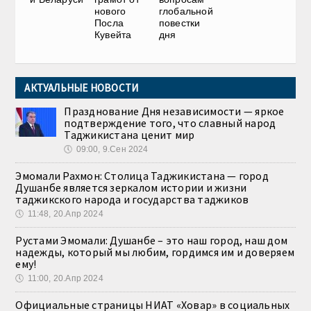
нового
глобальной
Посла
повестки
Кувейта
дня
АКТУАЛЬНЫЕ НОВОСТИ
Празднование Дня независимости — яркое
подтверждение того, что славный народ
Таджикистана ценит мир
🕔
09:00, 9.Сен 2024
Эмомали Рахмон: Столица Таджикистана — город
Душанбе является зеркалом истории и жизни
таджикского народа и государства таджиков
🕔
11:48, 20.Апр 2024
Рустами Эмомали: Душанбе – это наш город, наш дом
надежды, который мы любим, гордимся им и доверяем
ему!
🕔
11:00, 20.Апр 2024
Официальные страницы НИАТ «Ховар» в социальных