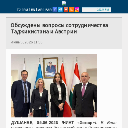
|
|
|
|
TJ
RU
EN
AR
FAR
101.5 FM
Обсуждены вопросы сотрудничества
Таджикистана и Австрии
Июнь 5, 2026 11:33
ДУШАНБЕ, 05.06.2026 /НИАТ «Ховар»/.
В Вене
состоялась встреча Чрезвычайного и Полномочного