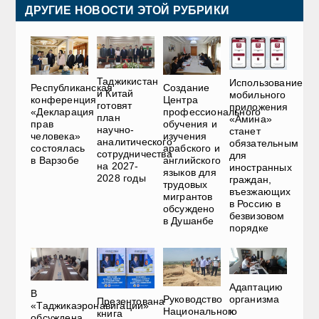
ДРУГИЕ НОВОСТИ ЭТОЙ РУБРИКИ
Таджикистан
Использование
Республиканская
Создание
и Китай
мобильного
конференция
Центра
готовят
приложения
«Декларация
профессионального
план
«Амина»
прав
обучения и
научно-
станет
человека»
изучения
аналитического
обязательным
состоялась
арабского и
сотрудничества
для
в Варзобе
английского
на 2027-
иностранных
языков для
2028 годы
граждан,
трудовых
въезжающих
мигрантов
в Россию в
обсуждено
безвизовом
в Душанбе
порядке
Адаптацию
В
Руководство
организма
Презентована
«Таджикаэронавигации»
Национального
к
книга
обсуждена