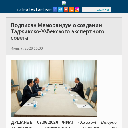
|
|
|
|
TJ
RU
EN
AR
FAR
101.5 FM
Подписан Меморандум о создании
Таджикско-Узбекского экспертного
совета
Июнь 7, 2026 10:00
ДУШАНБЕ, 07.06.2026 /НИАТ «Ховар»/.
Второе
заседание Термезского диалога по