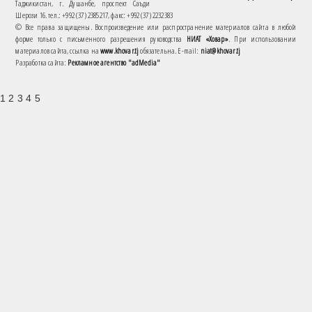
Таджикистан, г. Душанбе, проспект Саъди
Шерози 16. тел.: +992 (37) 2385217, факс: +992 (37) 2232383
© Все права защищены. Воспроизведение или распространение материалов сайта в любой
форме только с письменного разрешения руководства
НИАТ «Ховар»
. При использовании
материалов сайта, ссылка на
www.khovar.tj
обязательна. E-mail:
niat@khovar.tj
Разработка сайта:
Рекламное агентство "adMedia"
1 2 3 4 5