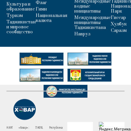
Международные
Таджикс
Флаг
Культура и
водные
Национа
образование
Гимн
инициативы
Парк
Туризм
Национальная
Международные
Гиссар
валюта
Таджикистан
инициативы
Хулбук
и мировое
Таджикистана
Саразм
сообщество
Навруз
НИАТ «Ховар»: 734018, Республика