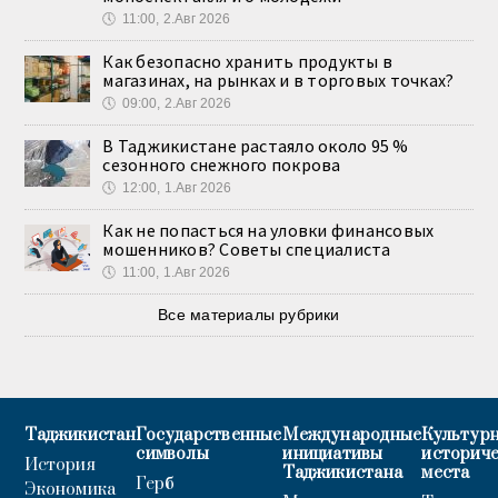
🕔
11:00, 2.Авг 2026
Как безопасно хранить продукты в
магазинах, на рынках и в торговых точках?
🕔
09:00, 2.Авг 2026
В Таджикистане растаяло около 95 %
сезонного снежного покрова
🕔
12:00, 1.Авг 2026
Как не попасться на уловки финансовых
мошенников? Советы специалиста
🕔
11:00, 1.Авг 2026
Все материалы рубрики
Таджикистан
Государственные
Международные
Культурн
символы
инициативы
историч
История
Таджикистана
места
Герб
Экономика