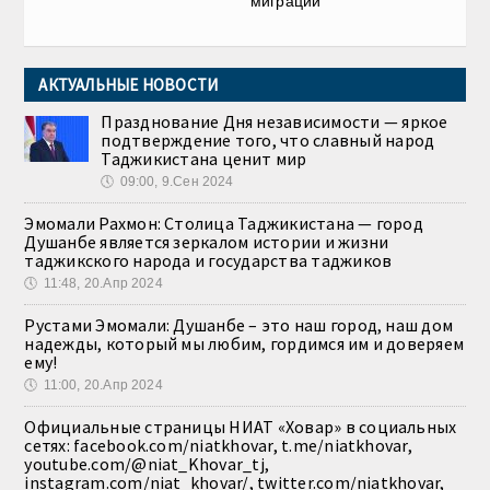
миграции
АКТУАЛЬНЫЕ НОВОСТИ
Празднование Дня независимости — яркое
подтверждение того, что славный народ
Таджикистана ценит мир
🕔
09:00, 9.Сен 2024
Эмомали Рахмон: Столица Таджикистана — город
Душанбе является зеркалом истории и жизни
таджикского народа и государства таджиков
🕔
11:48, 20.Апр 2024
Рустами Эмомали: Душанбе – это наш город, наш дом
надежды, который мы любим, гордимся им и доверяем
ему!
🕔
11:00, 20.Апр 2024
Официальные страницы НИАТ «Ховар» в социальных
сетях: facebook.com/niatkhovar, t.me/niatkhovar,
youtube.com/@niat_Khovar_tj,
instagram.com/niat_khovar/, twitter.com/niatkhovar,