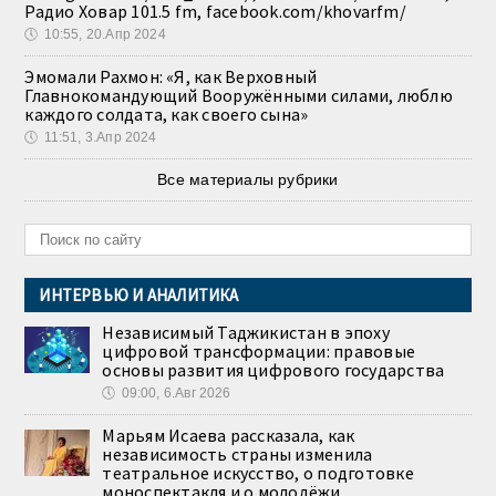
Радио Ховар 101.5 fm, facebook.com/khovarfm/
🕔
10:55, 20.Апр 2024
Эмомали Рахмон: «Я, как Верховный
Главнокомандующий Вооружёнными силами, люблю
каждого солдата, как своего сына»
🕔
11:51, 3.Апр 2024
Все материалы рубрики
ИНТЕРВЬЮ И АНАЛИТИКА
Независимый Таджикистан в эпоху
цифровой трансформации: правовые
основы развития цифрового государства
🕔
09:00, 6.Авг 2026
Марьям Исаева рассказала, как
независимость страны изменила
театральное искусство, о подготовке
моноспектакля и о молодёжи