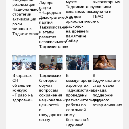
музея
высокогорным
Лидера
реализация
Таджикистана
условиям
нации
Национальной
ознакомилось
изучили в
«Народная
стратегии
с ходом
ГБАО
Демократическая
активизации
археологических
партия
роли
раскопок
Таджикистана
женщин в
на древнем
и этапы
Таджикистане
памятнике
развития
Сайёд
независимого
Таджикистана»
В странах
Таджикских
В
В
СНГ
блогеров
международных
Таджикистане
объявлен
обучат
аэропортах
стартовала
конкурс
вопросам
Таджикистана
Декада
«Право на
сохранения
проведены
поддержки
здоровье»
национальных
разъяснительные
грудного
ценностей
работы по
вскармливания
и
легальной
государственному
и
языку
безопасной
трудовой