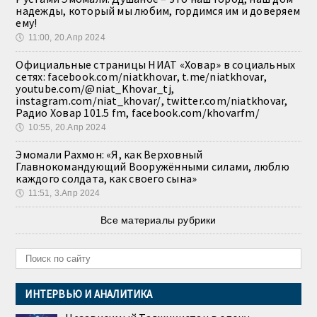
надежды, который мы любим, гордимся им и доверяем
ему!
🕔
11:00, 20.Апр 2024
Официальные страницы НИАТ «Ховар» в социальных
сетях: facebook.com/niatkhovar, t.me/niatkhovar,
youtube.com/@niat_Khovar_tj,
instagram.com/niat_khovar/, twitter.com/niatkhovar,
Радио Ховар 101.5 fm, facebook.com/khovarfm/
🕔
10:55, 20.Апр 2024
Эмомали Рахмон: «Я, как Верховный
Главнокомандующий Вооружёнными силами, люблю
каждого солдата, как своего сына»
🕔
11:51, 3.Апр 2024
Все материалы рубрики
ИНТЕРВЬЮ И АНАЛИТИКА