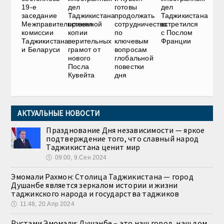
19-е
дел
готовы
дел
заседание
Таджикистана
продолжать
Таджикистана
Межправительственной
принял
сотрудничество
встретился
комиссии
копии
по
с Послом
Таджикистана
верительных
ключевым
Франции
и Беларуси
грамот от
вопросам
нового
глобальной
Посла
повестки
Кувейта
дня
АКТУАЛЬНЫЕ НОВОСТИ
Празднование Дня независимости — яркое
подтверждение того, что славный народ
Таджикистана ценит мир
🕔
09:00, 9.Сен 2024
Эмомали Рахмон: Столица Таджикистана — город
Душанбе является зеркалом истории и жизни
таджикского народа и государства таджиков
🕔
11:48, 20.Апр 2024
Рустами Эмомали: Душанбе – это наш город, наш дом