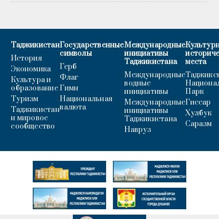
Таджикистан
Государственные
Международные
Культурн
символы
инициативы
историч
История
Таджикистана
места
Герб
Экономика
Международные
Таджикс
Флаг
Культура и
водные
Национа
образование
Гимн
инициативы
Парк
Туризм
Национальная
Международные
Гиссар
валюта
Таджикистан
инициативы
Хулбук
и мировое
Таджикистана
Саразм
сообщество
Навруз