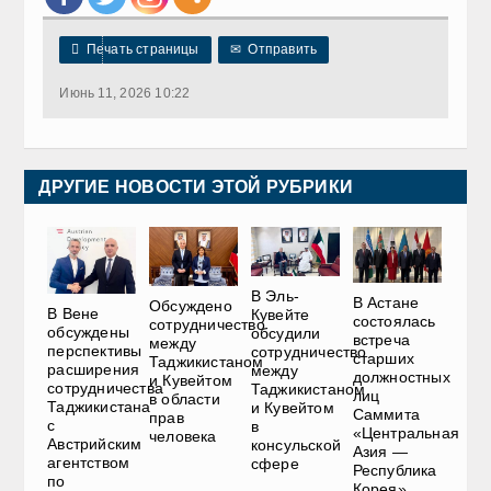

Печать страницы
✉
Отправить
Июнь 11, 2026 10:22
ДРУГИЕ НОВОСТИ ЭТОЙ РУБРИКИ
В Эль-
В Астане
Обсуждено
В Вене
Кувейте
состоялась
сотрудничество
обсуждены
обсудили
встреча
между
перспективы
сотрудничество
старших
Таджикистаном
расширения
между
должностных
и Кувейтом
сотрудничества
Таджикистаном
лиц
в области
Таджикистана
и Кувейтом
Саммита
прав
с
в
«Центральная
человека
Австрийским
консульской
Азия —
агентством
сфере
Республика
по
Корея»