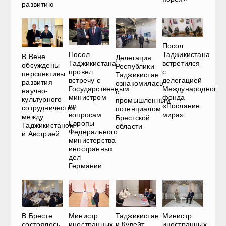
развитию
Посол
Посол
Таджикистана
В Вене
Делегация
Таджикистана
встретился
обсуждены
Республики
провел
с
перспективы
Таджикистан
встречу с
делегацией
развития
ознакомилась
Государственным
Международного
научно-
с
министром
фонда
культурного
промышленным
по
«Послание
сотрудничества
потенциалом
вопросам
мира»
между
Брестской
Европы
Таджикистаном
области
Федерального
и Австрией
министерства
иностранных
дел
Германии
В Бресте
Министр
Таджикистан
Министр
состоялось
иностранных
и Кувейт
иностранных