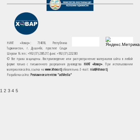
НИАТ «Ховар»: 734018, Республика
Таджикистан, г. Душанбе, проспект Саъди
Шерози 16. тел.: +992 (37) 2385217, факс: +992 (37) 2232383
© Все права защищены. Воспроизведение или распространение материалов сайта в любой
форме только с письменного разрешения руководства
НИАТ «Ховар»
. При использовании
материалов сайта, ссылка на
www.khovar.tj
обязательна. E-mail:
niat@khovar.tj
Разработка сайта:
Рекламное агентство "adMedia"
1 2 3 4 5