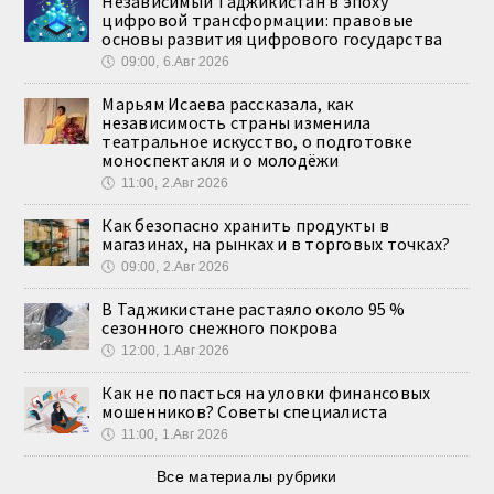
Независимый Таджикистан в эпоху
цифровой трансформации: правовые
основы развития цифрового государства
🕔
09:00, 6.Авг 2026
Марьям Исаева рассказала, как
независимость страны изменила
театральное искусство, о подготовке
моноспектакля и о молодёжи
🕔
11:00, 2.Авг 2026
Как безопасно хранить продукты в
магазинах, на рынках и в торговых точках?
🕔
09:00, 2.Авг 2026
В Таджикистане растаяло около 95 %
сезонного снежного покрова
🕔
12:00, 1.Авг 2026
Как не попасться на уловки финансовых
мошенников? Советы специалиста
🕔
11:00, 1.Авг 2026
Все материалы рубрики