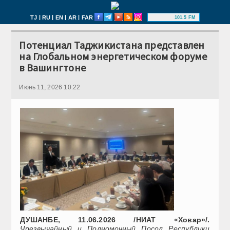
|
|
|
|
TJ
RU
EN
AR
FAR
101.5 FM
Потенциал Таджикистана представлен
на Глобальном энергетическом форуме
в Вашингтоне
Июнь 11, 2026 10:22
ДУШАНБЕ, 11.06.2026 /НИАТ «Ховар»/.
Чрезвычайный и Полномочный Посол Республики