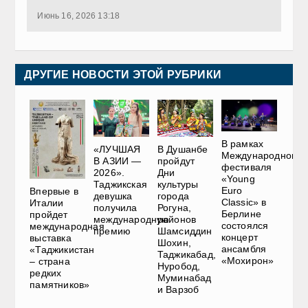
Июнь 16, 2026 13:18
ДРУГИЕ НОВОСТИ ЭТОЙ РУБРИКИ
В рамках
«ЛУЧШАЯ
В Душанбе
Международного
В АЗИИ —
пройдут
фестиваля
2026».
Дни
«Young
Таджикская
культуры
Euro
Впервые в
девушка
города
Classic» в
Италии
получила
Рогуна,
Берлине
пройдет
международную
районов
состоялся
международная
премию
Шамсиддин
концерт
выставка
Шохин,
ансамбля
«Таджикистан
Таджикабад,
«Мохирон»
– страна
Нуробод,
редких
Муминабад
памятников»
и Варзоб