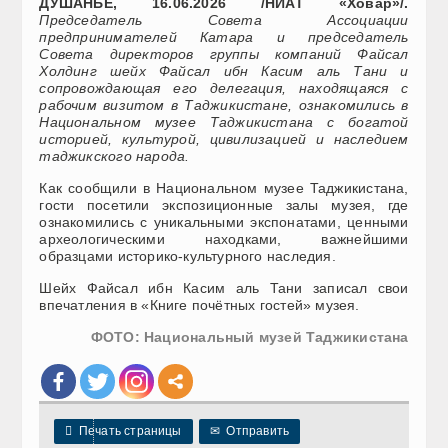
ДУШАНБЕ, 16.06.2026 /НИАТ «Ховар»/.
Председатель Совета Ассоциации
предпринимателей Катара и председатель
Совета директоров группы компаний Файсал
Холдинг шейх Файсал ибн Касим аль Тани и
сопровождающая его делегация, находящаяся с
рабочим визитом в Таджикистане, ознакомились в
Национальном музее Таджикистана с богатой
историей, культурой, цивилизацией и наследием
таджикского народа.
Как сообщили в Национальном музее Таджикистана,
гости посетили экспозиционные залы музея, где
ознакомились с уникальными экспонатами, ценными
археологическими находками, важнейшими
образцами историко-культурного наследия.
Шейх Файсал ибн Касим аль Тани записал свои
впечатления в «Книге почётных гостей» музея.
ФОТО: Национальный музей Таджикистана

Печать страницы
✉
Отправить