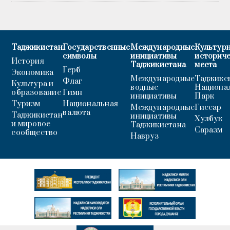
Таджикистан
Государственные
Международные
Культурн
символы
инициативы
историч
История
Таджикистана
места
Герб
Экономика
Международные
Таджикс
Флаг
Культура и
водные
Национа
образование
Гимн
инициативы
Парк
Туризм
Национальная
Международные
Гиссар
валюта
Таджикистан
инициативы
Хулбук
и мировое
Таджикистана
Саразм
сообщество
Навруз