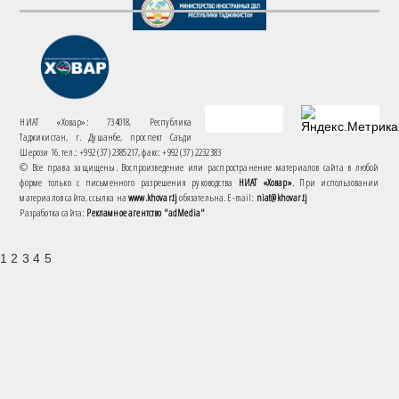
НИАТ «Ховар»: 734018, Республика
Таджикистан, г. Душанбе, проспект Саъди
Шерози 16. тел.: +992 (37) 2385217, факс: +992 (37) 2232383
© Все права защищены. Воспроизведение или распространение материалов сайта в любой
форме только с письменного разрешения руководства
НИАТ «Ховар»
. При использовании
материалов сайта, ссылка на
www.khovar.tj
обязательна. E-mail:
niat@khovar.tj
Разработка сайта:
Рекламное агентство "adMedia"
1 2 3 4 5