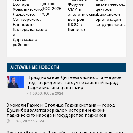
центров
Бохтара,
Форуме
аналитических
ШОС 2026
Ховалингского,
СМИ и
центров
года
Лахшского,
аналитических
Шанхайской
Сангворского,
центров
организации
Раштского,
ШОС в
сотрудничества
Бальджуванского
Бишкеке
и
Дарвазского
районов
АКТУАЛЬНЫЕ НОВОСТИ
Празднование Дня независимости — яркое
подтверждение того, что славный народ
Таджикистана ценит мир
🕔
09:00, 9.Сен 2024
Эмомали Рахмон: Столица Таджикистана — город
Душанбе является зеркалом истории и жизни
таджикского народа и государства таджиков
🕔
11:48, 20.Апр 2024
Рустами Эмомали: Душанбе – это наш город, наш дом