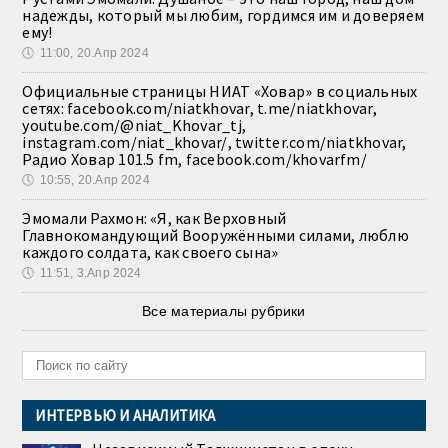
надежды, который мы любим, гордимся им и доверяем
ему!
🕔
11:00, 20.Апр 2024
Официальные страницы НИАТ «Ховар» в социальных
сетях: facebook.com/niatkhovar, t.me/niatkhovar,
youtube.com/@niat_Khovar_tj,
instagram.com/niat_khovar/, twitter.com/niatkhovar,
Радио Ховар 101.5 fm, facebook.com/khovarfm/
🕔
10:55, 20.Апр 2024
Эмомали Рахмон: «Я, как Верховный
Главнокомандующий Вооружёнными силами, люблю
каждого солдата, как своего сына»
🕔
11:51, 3.Апр 2024
Все материалы рубрики
ИНТЕРВЬЮ И АНАЛИТИКА