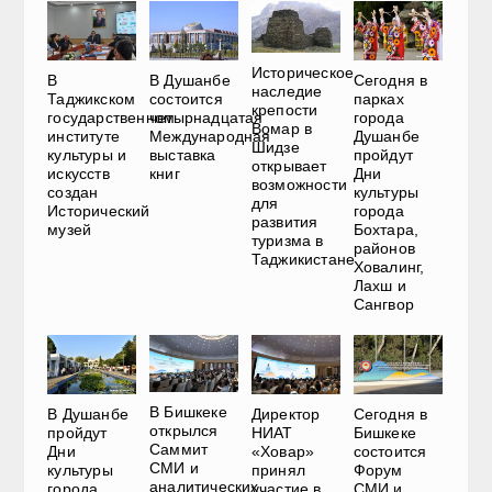
Историческое
В
В Душанбе
Сегодня в
наследие
Таджикском
состоится
парках
крепости
государственном
четырнадцатая
города
Вомар в
институте
Международная
Душанбе
Шидзе
культуры и
выставка
пройдут
открывает
искусств
книг
Дни
возможности
создан
культуры
для
Исторический
города
развития
музей
Бохтара,
туризма в
районов
Таджикистане
Ховалинг,
Лахш и
Сангвор
В Бишкеке
В Душанбе
Директор
Сегодня в
открылся
пройдут
НИАТ
Бишкеке
Саммит
Дни
«Ховар»
состоится
СМИ и
культуры
принял
Форум
аналитических
города
участие в
СМИ и