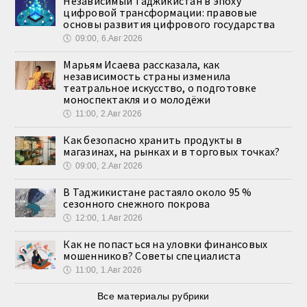
Независимый Таджикистан в эпоху
цифровой трансформации: правовые
основы развития цифрового государства
🕔
09:00, 6.Авг 2026
Марьям Исаева рассказала, как
независимость страны изменила
театральное искусство, о подготовке
моноспектакля и о молодёжи
🕔
11:00, 2.Авг 2026
Как безопасно хранить продукты в
магазинах, на рынках и в торговых точках?
🕔
09:00, 2.Авг 2026
В Таджикистане растаяло около 95 %
сезонного снежного покрова
🕔
12:00, 1.Авг 2026
Как не попасться на уловки финансовых
мошенников? Советы специалиста
🕔
11:00, 1.Авг 2026
Все материалы рубрики