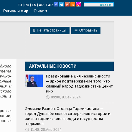
|
|
|
|
TJ
RU
EN
AR
FAR
101.5 FM
Регион и мир
О нас

Печать страницы
✉
Отправить
АКТУАЛЬНЫЕ НОВОСТИ
дного
итета
Празднование Дня независимости
учно-
— яркое подтверждение того, что
онные
славный народ Таджикистана ценит
ния и
мир
ского
или в
🕔
09:00, 9.Сен 2024
Эмомали Рахмон: Столица Таджикистана —
ровых
город Душанбе является зеркалом истории и
вании,
жизни таджикского народа и государства
онных
таджиков
🕔
11:48, 20.Апр 2024