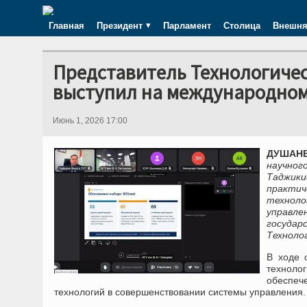
Главная
Президент
Парламент
Столица
Внешня
Представитель Технологиче
выступил на международном
Июнь 1, 2026 17:00
ДУШАНБЕ
научно
Таджики
практи
техноло
управл
государ
Техноло
В ходе 
технолог
обеспеч
технологий в совершенствовании системы управления.