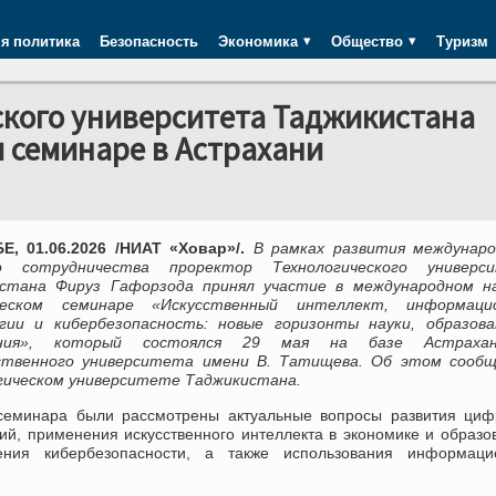
я политика
Безопасность
Экономика
Общество
Туризм
ского университета Таджикистана
 семинаре в Астрахани
, 01.06.2026 /НИАТ «Ховар»/.
В рамках развития междунаро
го сотрудничества проректор Технологического универс
стана Фируз Гафорзода принял участие в международном на
ческом семинаре «Искусственный интеллект, информаци
гии и кибербезопасность: новые горизонты науки, образова
ения», который состоялся 29 мая на базе Астрахан
ственного университета имени В. Татищева. Об этом сообщ
гическом университете Таджикистана.
семинара были рассмотрены актуальные вопросы развития циф
ий, применения искусственного интеллекта в экономике и образо
ения кибербезопасности, а также использования информаци