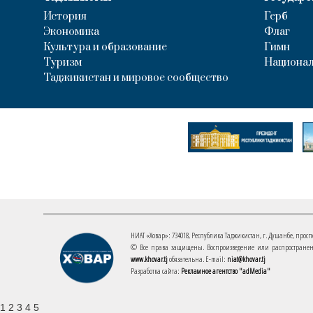
История
Герб
Экономика
Флаг
Культура и образование
Гимн
Туризм
Национал
Таджикистан и мировое сообщество
НИАТ «Ховар»: 734018, Республика Таджикистан, г. Душанбе, проспект
© Все права защищены. Воспроизведение или распространени
www.khovar.tj
обязательна. E-mail:
niat@khovar.tj
Разработка сайта:
Рекламное агентство "adMedia"
1 2 3 4 5