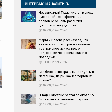
ИНТЕРВЬЮ И АНАЛИТИКА
Независимый Таджикистан в эпоху
цифровой трансформации:
правовые основы развития
цифрового государства
🕔
09:00, 6.Авг 2026
Марьям Исаева рассказала, как
в
независимость страны изменила
театральное искусство, о
подготовке моноспектакля и о
молодёжи
🕔
11:00, 2.Авг 2026
Как безопасно хранить продукты в
магазинах, на рынках и в торговых
точках?
🕔
09:00, 2.Авг 2026
В Таджикистане растаяло около 95
% сезонного снежного покрова
🕔
12:00, 1.Авг 2026