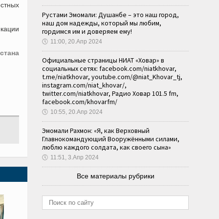
стных
Рустами Эмомали: Душанбе – это наш город,
наш дом надежды, который мы любим,
икации
гордимся им и доверяем ему!
🕔
11:00, 20.Апр 2024
стана
Официальные страницы НИАТ «Ховар» в
социальных сетях: facebook.com/niatkhovar,
t.me/niatkhovar, youtube.com/@niat_Khovar_tj,
instagram.com/niat_khovar/,
twitter.com/niatkhovar, Радио Ховар 101.5 fm,
facebook.com/khovarfm/
🕔
10:55, 20.Апр 2024
Эмомали Рахмон: «Я, как Верховный
Главнокомандующий Вооружёнными силами,
люблю каждого солдата, как своего сына»
🕔
11:51, 3.Апр 2024
Все материалы рубрики