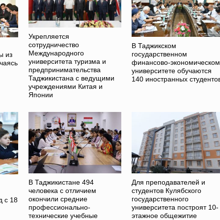
Укрепляется
сотрудничество
В Таджикском
Международного
государственном
ы из
университета туризма и
финансово-экономическом
чаясь
предпринимательства
университете обучаются
Таджикистана с ведущими
140 иностранных студенто
учреждениями Китая и
Японии
В Таджикистане 494
Для преподавателей и
человека с отличием
студентов Кулябского
окончили средние
государственного
 с 18
профессионально-
университета построят 10-
технические учебные
этажное общежитие