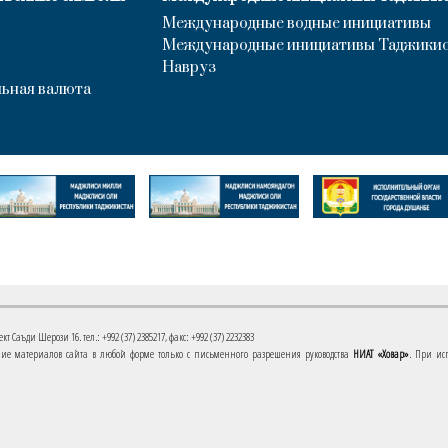
Международные водные инициативы
Международные инициативы Таджики
Навруз
ьная валюта
 Саъди Шерози 16. тел.: +992 (37) 2385217, факс: +992 (37) 2232383
е материалов сайта в любой форме только с письменного разрешения руководства
НИАТ «Ховар»
. При ис