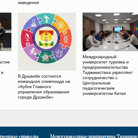
заведения
Международный
астие
университет туризма и
предпринимательства
 и
Таджикистана укрепляет
В Душанбе состоится
сотрудничество с
командная олимпиада на
Центральным
«Кубок Главного
педагогическим
управления образования
университетом Китая
города Душанбе»
твенные символы
Международные инициативы Таджики