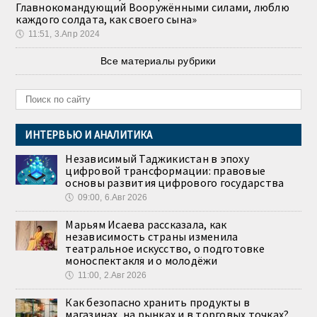
Главнокомандующий Вооружёнными силами, люблю
каждого солдата, как своего сына»
🕔
11:51, 3.Апр 2024
Все материалы рубрики
ИНТЕРВЬЮ И АНАЛИТИКА
Независимый Таджикистан в эпоху
цифровой трансформации: правовые
основы развития цифрового государства
🕔
09:00, 6.Авг 2026
Марьям Исаева рассказала, как
независимость страны изменила
театральное искусство, о подготовке
моноспектакля и о молодёжи
🕔
11:00, 2.Авг 2026
Как безопасно хранить продукты в
магазинах, на рынках и в торговых точках?