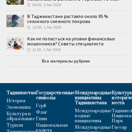
🕔
09:00, 2.Авг 2026
В Таджикистане растаяло около 95 %
сезонного снежного покрова
🕔
12:00, 1.Авг 2026
Как не попасться на уловки финансовых
мошенников? Советы специалиста
🕔
11:00, 1.Авг 2026
Все материалы рубрики
Таджикистан
Государственные
Международные
Культурн
символы
инициативы
историч
История
Таджикистана
места
Герб
Экономика
Международные
Таджикс
Флаг
Культура и
водные
Национа
образование
Гимн
инициативы
Парк
Туризм
Национальная
Международные
Гиссар
валюта
Таджикистан