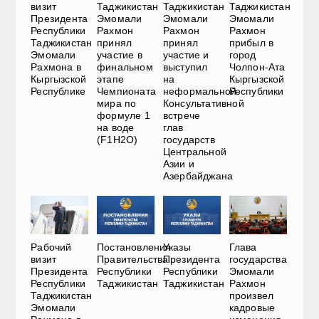
визит
Таджикистан
Таджикистан
Таджикистан
Президента
Эмомали
Эмомали
Эмомали
Республики
Рахмон
Рахмон
Рахмон
Таджикистан
принял
принял
прибыл в
Эмомали
участие в
участие и
город
Рахмона в
финальном
выступил
Чолпон-Ата
Кыргызской
этапе
на
Кыргызской
Республике
Чемпионата
неформальной
Республики
мира по
Консультативной
формуле 1
встрече
на воде
глав
(F1H2O)
государств
Центральной
Азии и
Азербайджана
Рабочий
Постановления
Указы
Глава
визит
Правительства
Президента
государства
Президента
Республики
Республики
Эмомали
Республики
Таджикистан
Таджикистан
Рахмон
Таджикистан
произвел
Эмомали
кадровые