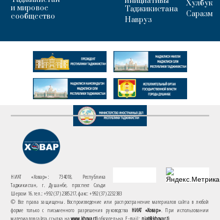
инициативы
Хулбук
и мировое
Таджикистана
Саразм
сообщество
Навруз
НИАТ «Ховар»: 734018, Республика
Таджикистан, г. Душанбе, проспект Саъди
Шерози 16. тел.: +992 (37) 2385217, факс: +992 (37) 2232383
© Все права защищены. Воспроизведение или распространение материалов сайта в любой
форме только с письменного разрешения руководства
НИАТ «Ховар»
. При использовании
материалов сайта, ссылка на
www.khovar.tj
обязательна. E-mail:
niat@khovar.tj