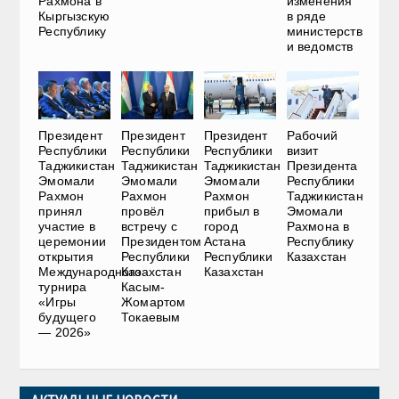
Рахмона в
изменения
Кыргызскую
в ряде
Республику
министерств
и ведомств
Президент
Президент
Президент
Рабочий
Республики
Республики
Республики
визит
Таджикистан
Таджикистан
Таджикистан
Президента
Эмомали
Эмомали
Эмомали
Республики
Рахмон
Рахмон
Рахмон
Таджикистан
принял
провёл
прибыл в
Эмомали
участие в
встречу с
город
Рахмона в
церемонии
Президентом
Астана
Республику
открытия
Республики
Республики
Казахстан
Международного
Казахстан
Казахстан
турнира
Касым-
«Игры
Жомартом
будущего
Токаевым
— 2026»