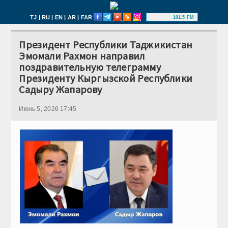
|
|
|
|
TJ
RU
EN
AR
FAR
101.5 FM
Президент Республики Таджикистан
Эмомали Рахмон направил
поздравительную телеграмму
Президенту Кыргызской Республики
Садыру Жапарову
Июнь 5, 2026 17:45