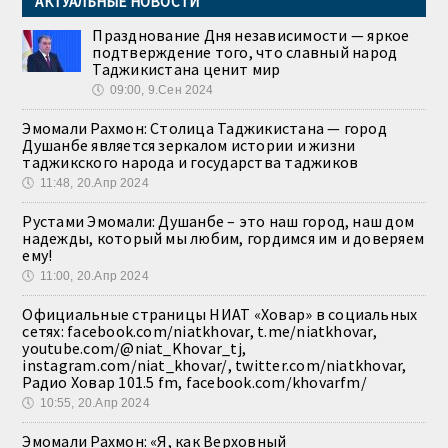
АКТУАЛЬНЫЕ НОВОСТИ
Празднование Дня независимости — яркое
подтверждение того, что славный народ
Таджикистана ценит мир
🕔
09:00, 9.Сен 2024
Эмомали Рахмон: Столица Таджикистана — город
Душанбе является зеркалом истории и жизни
таджикского народа и государства таджиков
🕔
11:48, 20.Апр 2024
Рустами Эмомали: Душанбе – это наш город, наш дом
надежды, который мы любим, гордимся им и доверяем
ему!
🕔
11:00, 20.Апр 2024
Официальные страницы НИАТ «Ховар» в социальных
сетях: facebook.com/niatkhovar, t.me/niatkhovar,
youtube.com/@niat_Khovar_tj,
instagram.com/niat_khovar/, twitter.com/niatkhovar,
Радио Ховар 101.5 fm, facebook.com/khovarfm/
🕔
10:55, 20.Апр 2024
Эмомали Рахмон: «Я, как Верховный