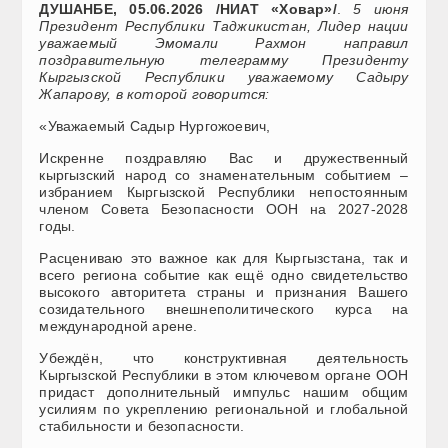
ДУШАНБЕ, 05.06.2026 /НИАТ «Ховар»/
.
5 июня
Президент Республики Таджикистан, Лидер нации
уважаемый Эмомали Рахмон направил
поздравительную телеграмму Президенту
Кыргызской Республики уважаемому Садыру
Жапарову, в которой говорится:
«Уважаемый Садыр Нургожоевич,
Искренне поздравляю Вас и дружественный
кыргызский народ со знаменательным событием –
избранием Кыргызской Республики непостоянным
членом Совета Безопасности ООН на 2027-2028
годы.
Расцениваю это важное как для Кыргызстана, так и
всего региона событие как ещё одно свидетельство
высокого авторитета страны и признания Вашего
созидательного внешнеполитического курса на
международной арене.
Убеждён, что конструктивная деятельность
Кыргызской Республики в этом ключевом органе ООН
придаст дополнительный импульс нашим общим
усилиям по укреплению региональной и глобальной
стабильности и безопасности.