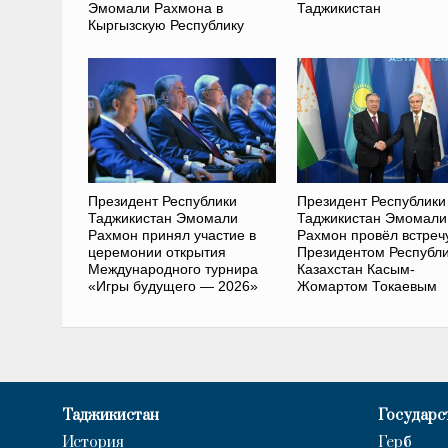
Эмомали Рахмона в
Таджикистан
Кыргызскую Республику
Президент Республики
Президент Республики
Таджикистан Эмомали
Таджикистан Эмомали
Рахмон принял участие в
Рахмон провёл встреч
церемонии открытия
Президентом Республ
Международного турнира
Казахстан Касым-
«Игры будущего — 2026»
Жомартом Токаевым
Таджикистан
Государс
История
Герб