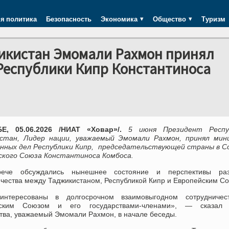
я политика
Безопасность
Экономика
Общество
Туризм
икистан Эмомали Рахмон принял
Республики Кипр Константиноса
Е, 05.06.2026 /НИАТ «Ховар»/.
5 июня Президент Респу
стан, Лидер нации, уважаемый Эмомали Рахмон, принял мин
нных дел Республики Кипр, председательствующей страны в С
ского Союза Константиноса Комбоса.
рече обсуждались нынешнее состояние и перспективы раз
ичества между Таджикистаном, Республикой Кипр и Европейским С
нтересованы в долгосрочном взаимовыгодном сотрудничес
йским Союзом и его государствами-членами», — сказал 
тва, уважаемый Эмомали Рахмон, в начале беседы.