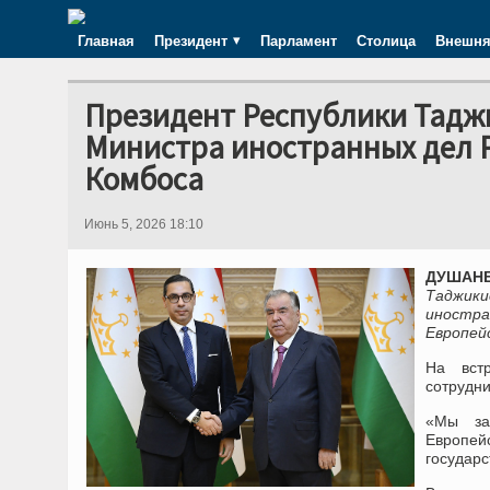
Главная
Президент
Парламент
Столица
Внешня
Президент Республики Тадж
Министра иностранных дел 
Комбоса
Июнь 5, 2026 18:10
ДУШАНБ
Таджики
иностра
Европей
На вст
сотрудн
«Мы заи
Европе
государс