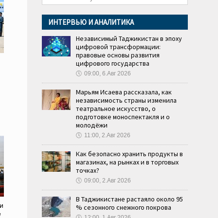
ИНТЕРВЬЮ И АНАЛИТИКА
Независимый Таджикистан в эпоху
цифровой трансформации:
правовые основы развития
цифрового государства
🕔
09:00, 6.Авг 2026
Марьям Исаева рассказала, как
независимость страны изменила
театральное искусство, о
подготовке моноспектакля и о
молодёжи
🕔
11:00, 2.Авг 2026
Как безопасно хранить продукты в
магазинах, на рынках и в торговых
точках?
🕔
09:00, 2.Авг 2026
В Таджикистане растаяло около 95
и
% сезонного снежного покрова
е
🕔
12:00, 1.Авг 2026