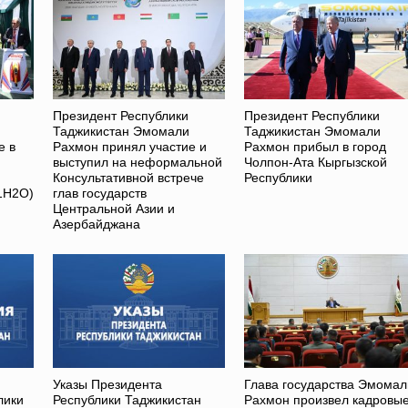
Президент Республики
Президент Республики
Таджикистан Эмомали
Таджикистан Эмомали
е в
Рахмон принял участие и
Рахмон прибыл в город
выступил на неформальной
Чолпон-Ата Кыргызской
Консультативной встрече
Республики
1H2O)
глав государств
Центральной Азии и
Азербайджана
Указы Президента
Глава государства Эмомал
лики
Республики Таджикистан
Рахмон произвел кадровы