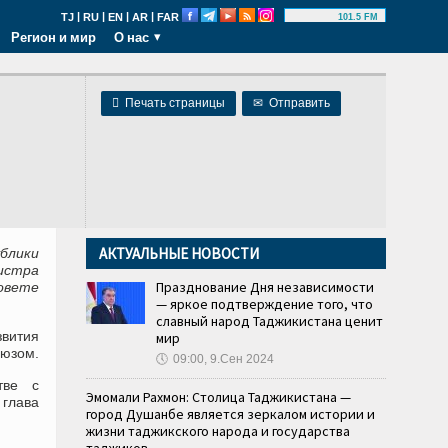
|
|
|
|
TJ
RU
EN
AR
FAR
101.5 FM
Регион и мир
О нас

Печать страницы
✉
Отправить
АКТУАЛЬНЫЕ НОВОСТИ
блики
истра
Празднование Дня независимости
овете
— яркое подтверждение того, что
славный народ Таджикистана ценит
вития
мир
оюзом.
🕔
09:00, 9.Сен 2024
тве с
Эмомали Рахмон: Столица Таджикистана —
глава
город Душанбе является зеркалом истории и
жизни таджикского народа и государства