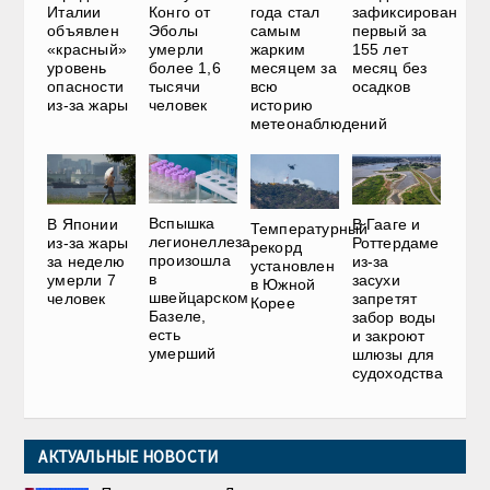
Италии
Конго от
года стал
зафиксирован
объявлен
Эболы
самым
первый за
«красный»
умерли
жарким
155 лет
уровень
более 1,6
месяцем за
месяц без
опасности
тысячи
всю
осадков
из-за жары
человек
историю
метеонаблюдений
Вспышка
В Японии
В Гааге и
Температурный
легионеллеза
из-за жары
Роттердаме
рекорд
произошла
за неделю
из-за
установлен
в
умерли 7
засухи
в Южной
швейцарском
человек
запретят
Корее
Базеле,
забор воды
есть
и закроют
умерший
шлюзы для
судоходства
АКТУАЛЬНЫЕ НОВОСТИ