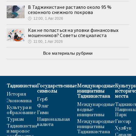
В Таджикистане растаяло около 95 %
сезонного снежного покрова
🕔
12:00, 1.Авг 2026
Как не попасться на уловки финансовых
мошенников? Советы специалиста
🕔
11:00, 1.Авг 2026
Все материалы рубрики
Таджикистан
Государственные
Международные
Культурн
символы
инициативы
историч
История
Таджикистана
места
Герб
Экономика
Международные
Таджикс
Флаг
Культура и
водные
Национа
образование
Гимн
инициативы
Парк
Туризм
Национальная
Международные
Гиссар
валюта
Таджикистан
инициативы
Хулбук
и мировое
Таджикистана
Саразм