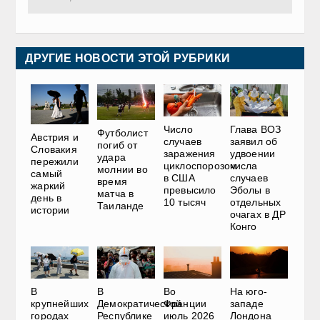
ДРУГИЕ НОВОСТИ ЭТОЙ РУБРИКИ
Число
Глава ВОЗ
Футболист
Австрия и
случаев
заявил об
погиб от
Словакия
заражения
удвоении
удара
пережили
циклоспорозом
числа
молнии во
самый
в США
случаев
время
жаркий
превысило
Эболы в
матча в
день в
10 тысяч
отдельных
Таиланде
истории
очагах в ДР
Конго
В
В
Во
На юго-
крупнейших
Демократической
Франции
западе
городах
Республике
июль 2026
Лондона