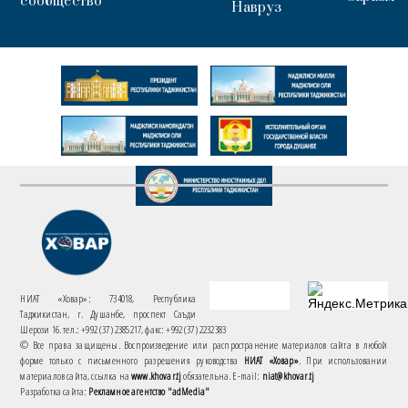
сообщество
Навруз
НИАТ «Ховар»: 734018, Республика
Таджикистан, г. Душанбе, проспект Саъди
Шерози 16. тел.: +992 (37) 2385217, факс: +992 (37) 2232383
© Все права защищены. Воспроизведение или распространение материалов сайта в любой
форме только с письменного разрешения руководства
НИАТ «Ховар»
. При использовании
материалов сайта, ссылка на
www.khovar.tj
обязательна. E-mail:
niat@khovar.tj
Разработка сайта:
Рекламное агентство "adMedia"