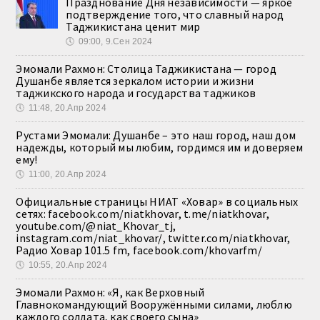
Празднование Дня независимости — яркое
подтверждение того, что славный народ
Таджикистана ценит мир
🕔
09:00, 9.Сен 2024
Эмомали Рахмон: Столица Таджикистана — город
Душанбе является зеркалом истории и жизни
таджикского народа и государства таджиков
🕔
11:48, 20.Апр 2024
Рустами Эмомали: Душанбе – это наш город, наш дом
надежды, который мы любим, гордимся им и доверяем
ему!
🕔
11:00, 20.Апр 2024
Официальные страницы НИАТ «Ховар» в социальных
сетях: facebook.com/niatkhovar, t.me/niatkhovar,
youtube.com/@niat_Khovar_tj,
instagram.com/niat_khovar/, twitter.com/niatkhovar,
Радио Ховар 101.5 fm, facebook.com/khovarfm/
🕔
10:55, 20.Апр 2024
Эмомали Рахмон: «Я, как Верховный
Главнокомандующий Вооружёнными силами, люблю
каждого солдата, как своего сына»