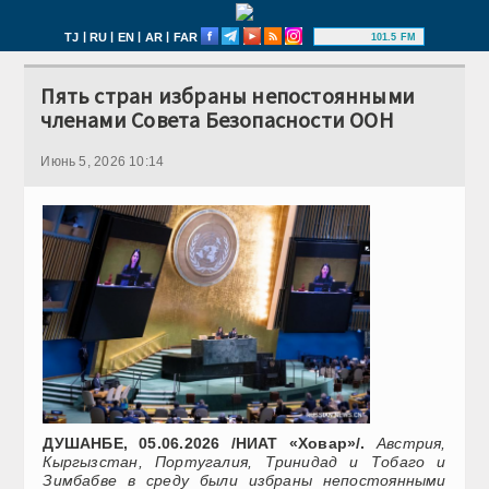
|
|
|
|
TJ
RU
EN
AR
FAR
101.5 FM
Пять стран избраны непостоянными
членами Совета Безопасности ООН
Июнь 5, 2026 10:14
ДУШАНБЕ, 05.06.2026 /НИАТ «Ховар»/.
Австрия,
Кыргызстан, Португалия, Тринидад и Тобаго и
Зимбабве в среду были избраны непостоянными