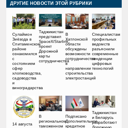
ДРУГИЕ НОВОСТИ ЭТОЙ РУБРИКИ
Таджикистан
Сулаймон
В
Специалистам
представил
Зиёзода в
Хатлонской
профильных
SpaceX/Starlink
Спитаменском
области
ведомств
проект
районе
обсуждены
разъяснили
Дорожной
ознакомился
возможности
современные
карты
с
сотрудничества
тенденции
сотрудничества
состоянием
в
цифровых
сфер
направлении
технологий
хлопководства,
строительства
садоводства
электростанций
и
виноградарства
Таджикистан
В
Подписано
и Беларусь
региональном
Дополнительное
разработают
14 августа
таможенном
кредитное
Дорожную