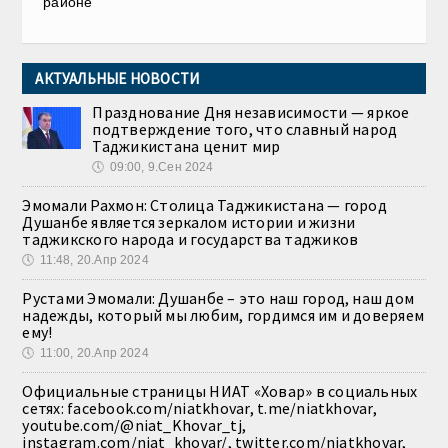
районе
АКТУАЛЬНЫЕ НОВОСТИ
Празднование Дня независимости — яркое
подтверждение того, что славный народ
Таджикистана ценит мир
🕔
09:00, 9.Сен 2024
Эмомали Рахмон: Столица Таджикистана — город
Душанбе является зеркалом истории и жизни
таджикского народа и государства таджиков
🕔
11:48, 20.Апр 2024
Рустами Эмомали: Душанбе – это наш город, наш дом
надежды, который мы любим, гордимся им и доверяем
ему!
🕔
11:00, 20.Апр 2024
Официальные страницы НИАТ «Ховар» в социальных
сетях: facebook.com/niatkhovar, t.me/niatkhovar,
youtube.com/@niat_Khovar_tj,
instagram.com/niat_khovar/, twitter.com/niatkhovar,