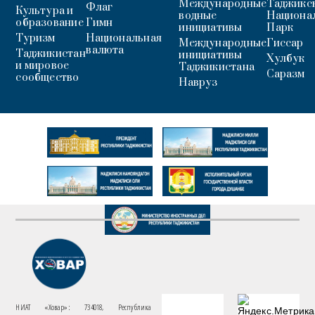
Международные
Таджикс
Флаг
Культура и
водные
Национа
образование
Гимн
инициативы
Парк
Туризм
Национальная
Международные
Гиссар
валюта
Таджикистан
инициативы
Хулбук
и мировое
Таджикистана
Саразм
сообщество
Навруз
НИАТ «Ховар»: 734018, Республика