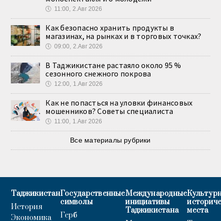
🕔
11:00, 2.Авг 2026
Как безопасно хранить продукты в
магазинах, на рынках и в торговых точках?
🕔
09:00, 2.Авг 2026
В Таджикистане растаяло около 95 %
сезонного снежного покрова
🕔
12:00, 1.Авг 2026
Как не попасться на уловки финансовых
мошенников? Советы специалиста
🕔
11:00, 1.Авг 2026
Все материалы рубрики
Таджикистан
Государственные
Международные
Культурн
символы
инициативы
историч
История
Таджикистана
места
Герб
Экономика