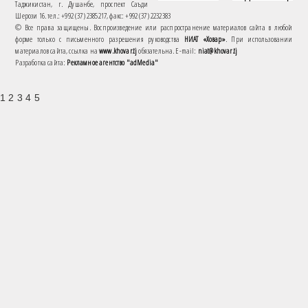
Таджикистан, г. Душанбе, проспект Саъди
Шерози 16. тел.: +992 (37) 2385217, факс: +992 (37) 2232383
© Все права защищены. Воспроизведение или распространение материалов сайта в любой
форме только с письменного разрешения руководства
НИАТ «Ховар»
. При использовании
материалов сайта, ссылка на
www.khovar.tj
обязательна. E-mail:
niat@khovar.tj
Разработка сайта:
Рекламное агентство "adMedia"
1 2 3 4 5