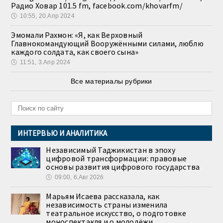
Радио Ховар 101.5 fm, facebook.com/khovarfm/
🕔
10:55, 20.Апр 2024
Эмомали Рахмон: «Я, как Верховный
Главнокомандующий Вооружёнными силами, люблю
каждого солдата, как своего сына»
🕔
11:51, 3.Апр 2024
Все материалы рубрики
ИНТЕРВЬЮ И АНАЛИТИКА
Независимый Таджикистан в эпоху
цифровой трансформации: правовые
основы развития цифрового государства
🕔
09:00, 6.Авг 2026
Марьям Исаева рассказала, как
независимость страны изменила
театральное искусство, о подготовке
моноспектакля и о молодёжи