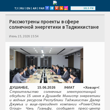
|
|
|
|
TJ
RU
EN
AR
FAR
101.5 FM
Рассмотрены проекты в сфере
солнечной энергетики в Таджикистане
Июнь 15, 2026 15:54
ДУШАНБЕ, 15.06.2026 /НИАТ «Ховар»/
.
Строительство солнечных электростанций
обсудили 15 июня в Душанбе Министр энергетики
и водных ресурсов Республики Таджикистан Далер
Джумъа и вице-президент компании «PowerChina
Group» Чэнь Гуаньфу, сообщает пресс-центр