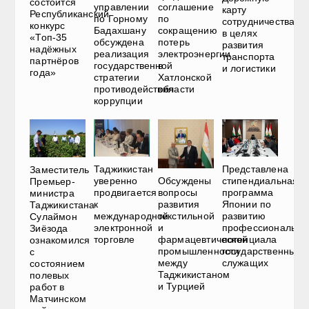
состоится
управлении
соглашение
карту
Республиканский
по Горному
по
сотрудничества
конкурс
Бадахшану
сокращению
в целях
«Топ-35
обсуждена
потерь
развития
надёжных
реализация
электроэнергии
транспорта
партнёров
государственной
в
и логистики
года»
стратегии
Хатлонской
противодействия
области
коррупции
Представлена
Таджикистан
Заместитель
Обсуждены
стипендиальная
уверенно
Премьер-
вопросы
программа
продвигается
министра
развития
Японии по
к
Таджикистана
текстильной
развитию
международной
Сулаймон
и
профессионально
электронной
Зиёзода
фармацевтической
потенциала
торговле
ознакомился
промышленности
государственных
с
между
служащих
состоянием
Таджикистаном
полевых
и Турцией
работ в
Матчинском