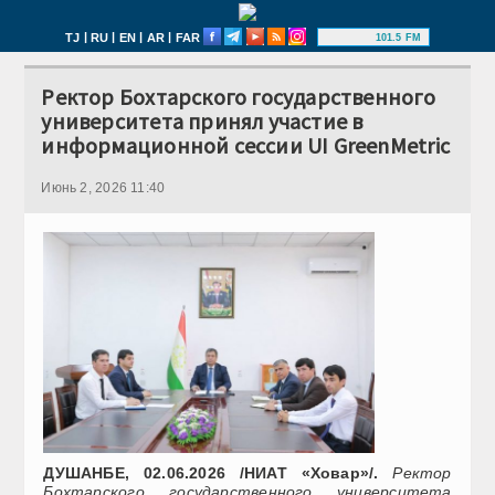
|
|
|
|
TJ
RU
EN
AR
FAR
101.5 FM
Ректор Бохтарского государственного
университета принял участие в
информационной сессии UI GreenMetric
Июнь 2, 2026 11:40
ДУШАНБЕ, 02.06.2026 /НИАТ «Ховар»/.
Ректор
Бохтарского государственного университета