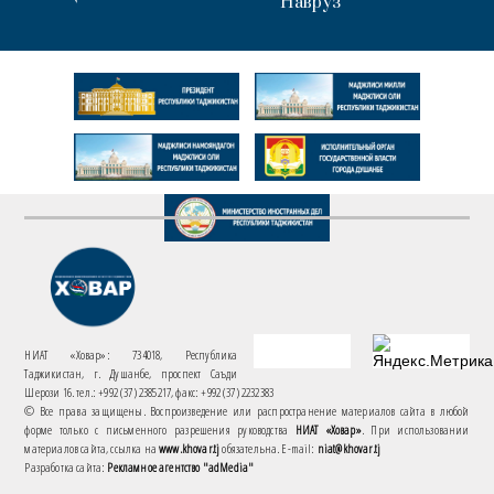
Навруз
НИАТ «Ховар»: 734018, Республика
Таджикистан, г. Душанбе, проспект Саъди
Шерози 16. тел.: +992 (37) 2385217, факс: +992 (37) 2232383
© Все права защищены. Воспроизведение или распространение материалов сайта в любой
форме только с письменного разрешения руководства
НИАТ «Ховар»
. При использовании
материалов сайта, ссылка на
www.khovar.tj
обязательна. E-mail:
niat@khovar.tj
Разработка сайта:
Рекламное агентство "adMedia"