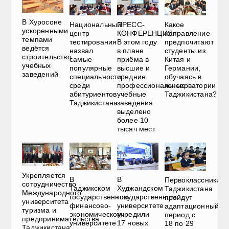
В Хуросоне
Национальный
ПРЕСС-
Какое
ускоренными
центр
КОНФЕРЕНЦИЯ.
направление
темпами
тестирования
В этом году
предпочитают
ведётся
назвал
в плане
студенты из
строительство
самые
приёма в
Китая и
учебных
популярные
высшие и
Германии,
заведений
специальности
средние
обучаясь в
среди
профессиональные
консерватории
абитуриентов
учебные
Таджикистана?
Таджикистана
заведения
выделено
более 10
тысяч мест
Укрепляется
В
В
Первоклассники
сотрудничество
Таджикском
Худжандском
Таджикистана
Международного
государственном
государственном
пройдут
университета
финансово-
университете
адаптационный
туризма и
экономическом
учредили
период с
предпринимательства
университете
17 новых
18 по 29
Таджикистана