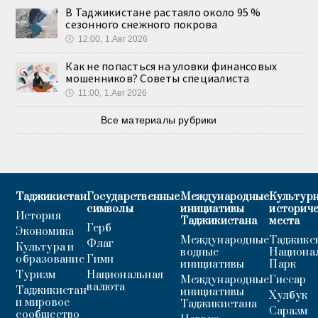
В Таджикистане растаяло около 95 %
сезонного снежного покрова
🕔
12:00, 1.Авг 2026
Как не попасться на уловки финансовых
мошенников? Советы специалиста
🕔
11:00, 1.Авг 2026
Все материалы рубрики
Таджикистан
Государственные
Международные
Культурн
символы
инициативы
историч
История
Таджикистана
места
Герб
Экономика
Международные
Таджикс
Флаг
Культура и
водные
Национа
образование
Гимн
инициативы
Парк
Туризм
Национальная
Международные
Гиссар
валюта
Таджикистан
инициативы
Хулбук
и мировое
Таджикистана
Саразм
сообщество