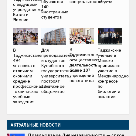
обучаются
специальностей
августа
с ведущими
140
учреждениями
иностранных
Китая и
студентов
Японии
В
В
Для
Таджикские
Таджикистане
Таджикистане
преподавателей
учёные в
осуществляют
494
и студентов
Минске
деятельность
человека с
Кулябского
принимают
более 187
отличием
государственного
участие в
учреждений
окончили
университета
Международном
нового типа
средние
построят
конгрессе
профессионально-
10-этажное
по
технические
общежитие
биологии и
учебные
экологии
заведения
АКТУАЛЬНЫЕ НОВОСТИ
Празднование Дня независимости — яркое