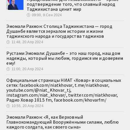
подтверждение того, что славный народ
Таджикистана ценит мир
🕔
09:00, 9.Сен 2024
Эмомали Рахмон: Столица Таджикистана — город
Душанбе является зеркалом истории и жизни
таджикского народа и государства таджиков
🕔
11:48, 20.Апр 2024
Рустами Эмомали: Душанбе – это наш город, наш дом
надежды, который мы любим, гордимся им и доверяем
ему!
🕔
11:00, 20.Апр 2024
Официальные страницы НИАТ «Ховар» в социальных
сетях: facebook.com/niatkhovar, t.me/niatkhovar,
youtube.com/@niat_Khovar_tj,
instagram.com/niat_khovar/, twitter.com/niatkhovar,
Радио Ховар 101.5 fm, facebook.com/khovarfm/
🕔
10:55, 20.Апр 2024
Эмомали Рахмон: «Я, как Верховный
Главнокомандующий Вооружёнными силами, люблю
каждого солдата, как своего сына»