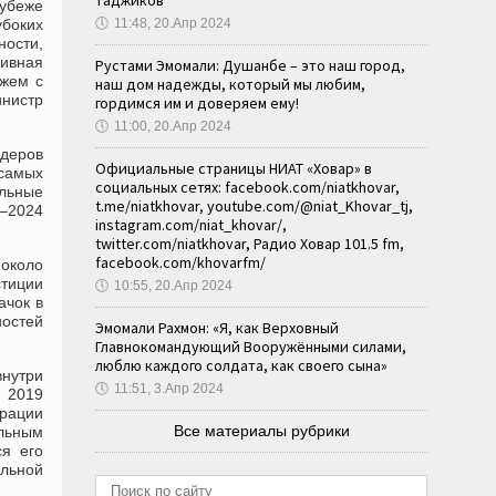
таджиков
рубеже
убоких
🕔
11:48, 20.Апр 2024
ости,
тивная
Рустами Эмомали: Душанбе – это наш город,
ожем с
наш дом надежды, который мы любим,
инистр
гордимся им и доверяем ему!
🕔
11:00, 20.Апр 2024
идеров
Официальные страницы НИАТ «Ховар» в
 самых
социальных сетях: facebook.com/niatkhovar,
льные
t.me/niatkhovar, youtube.com/@niat_Khovar_tj,
2–2024
instagram.com/niat_khovar/,
twitter.com/niatkhovar, Радио Ховар 101.5 fm,
facebook.com/khovarfm/
 около
стиции
🕔
10:55, 20.Апр 2024
ачок в
ностей
Эмомали Рахмон: «Я, как Верховный
Главнокомандующий Вооружёнными силами,
люблю каждого солдата, как своего сына»
нутри
🕔
11:51, 3.Апр 2024
с 2019
ерации
Все материалы рубрики
льным
ся его
альной