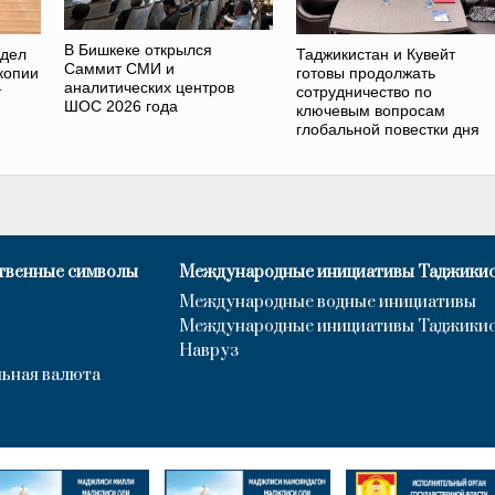
В Бишкеке открылся
 дел
Таджикистан и Кувейт
Саммит СМИ и
копии
готовы продолжать
аналитических центров
т
сотрудничество по
ШОС 2026 года
ключевым вопросам
глобальной повестки дня
твенные символы
Международные инициативы Таджики
Международные водные инициативы
Международные инициативы Таджики
Навруз
ьная валюта