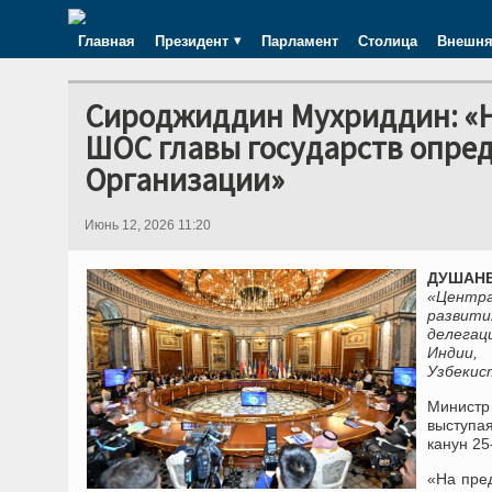
Главная
Президент
Парламент
Столица
Внешня
Сироджиддин Мухриддин: «Н
ШОС главы государств опред
Организации»
Июнь 12, 2026 11:20
ДУШАНБ
«Центр
развити
делегац
Индии,
Узбекис
Министр
выступая
канун 25
«На пре