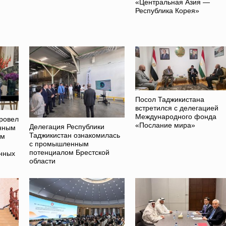
«Центральная Азия —
Республика Корея»
Посол Таджикистана
встретился с делегацией
Международного фонда
ровел
«Послание мира»
Делегация Республики
енным
Таджикистан ознакомилась
ам
с промышленным
потенциалом Брестской
нных
области