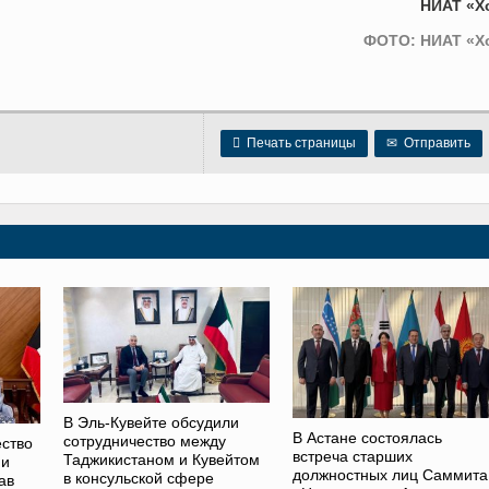
НИАТ «Х
ФОТО: НИАТ «Х

Печать страницы
✉
Отправить
В Эль-Кувейте обсудили
В Астане состоялась
сотрудничество между
ство
встреча старших
Таджикистаном и Кувейтом
 и
должностных лиц Саммита
в консульской сфере
ав