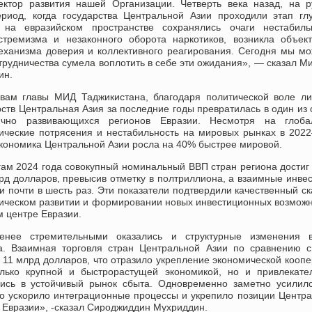
ектор развития нашей Организации. Четверть века назад, на 
риод, когда государства Центральной Азии проходили этап гл
на евразийском пространстве сохранялись очаги нестабильн
стремизма и незаконного оборота наркотиков, возникла объек
механизма доверия и коллективного реагирования. Сегодня мы м
трудничества сумела воплотить в себе эти ожидания», — сказал М
ин.
вам главы МИД Таджикистана, благодаря политической воле л
рств Центральная Азия за последние годы превратилась в один из
ично развивающихся регионов Евразии. Несмотря на глоба
ические потрясения и нестабильность на мировых рынках в 202
экономика Центральной Азии росла на 40% быстрее мировой.
гам 2024 года совокупный номинальный ВВП стран региона достиг
рд долларов, превысив отметку в полтриллиона, а взаимные инве
и почти в шесть раз. Эти показатели подтвердили качественный ск
ическом развитии и формировании новых инвестиционных возмож
м центре Евразии.
енее стремительными оказались и структурные изменения в
а. Взаимная торговля стран Центральной Азии по сравнению 
а 11 млрд долларов, что отразило укрепление экономической кооп
олько крупной и быстрорастущей экономикой, но и привлекате
ись в устойчивый рынок сбыта. Одновременно заметно усилил
но ускорило интеграционные процессы и укрепило позиции Центр
а Евразии», -сказал Сироджиддин Мухриддин.