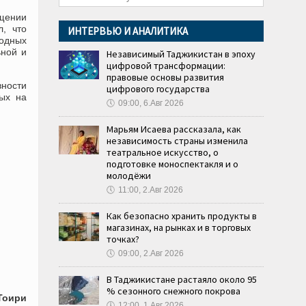
ащении
л, что
ИНТЕРВЬЮ И АНАЛИТИКА
одных
ьной и
Независимый Таджикистан в эпоху
цифровой трансформации:
правовые основы развития
ности
цифрового государства
ных на
🕔
09:00, 6.Авг 2026
Марьям Исаева рассказала, как
независимость страны изменила
театральное искусство, о
подготовке моноспектакля и о
молодёжи
🕔
11:00, 2.Авг 2026
Как безопасно хранить продукты в
магазинах, на рынках и в торговых
точках?
🕔
09:00, 2.Авг 2026
В Таджикистане растаяло около 95
% сезонного снежного покрова
Тоири
🕔
12:00, 1.Авг 2026