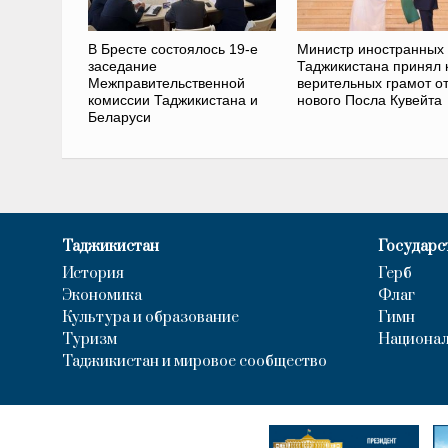
В Бресте состоялось 19-е
Министр иностранных
заседание
Таджикистана принял 
Межправительственной
верительных грамот о
комиссии Таджикистана и
нового Посла Кувейта
Беларуси
Таджикистан
Государс
История
Герб
Экономика
Флаг
Культура и образование
Гимн
Туризм
Национал
Таджикистан и мировое сообщество