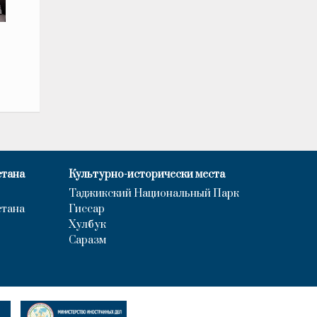
стана
Культурно-исторически места
Таджикский Национальный Парк
стана
Гиссар
Хулбук
Саразм