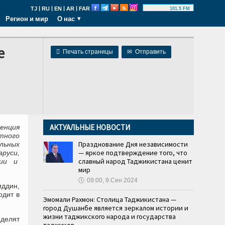
|
|
|
|
TJ
RU
EN
AR
FAR
101.5 FM
Регион и мир
О нас
е

Печать страницы
✉
Отправить
АКТУАЛЬНЫЕ НОВОСТИ
енция
тного
Празднование Дня независимости
льных
— яркое подтверждение того, что
руси,
славный народ Таджикистана ценит
сии и
мир
🕔
09:00, 9.Сен 2024
ддин,
одит в
Эмомали Рахмон: Столица Таджикистана —
город Душанбе является зеркалом истории и
жизни таджикского народа и государства
еделят