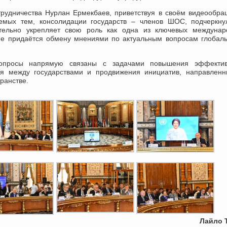
рудничества Нурлан Ермекбаев, приветствуя в своём видеообр
емых тем, консолидации государств – членов ШОС, подчеркну
ательно укрепляет свою роль как одна из ключевых междунар
ние придаётся обмену мнениями по актуальным вопросам глобал
опросы напрямую связаны с задачами повышения эффектив
рия между государствами и продвижения инициатив, направлен
ранстве.
Лайло 