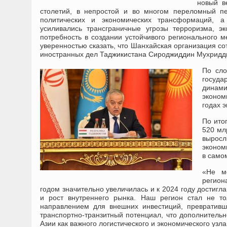
новый в
столетий, в непростой и во многом переломный пе
политических и экономических трансформаций, а 
усиливались трансграничные угрозы терроризма, эк
потребность в создании устойчивого регионального 
уверенностью сказать, что Шанхайская организация со
иностранных дел Таджикистана Сироджиддин Мухридд
По сло
госуда
динам
эконом
годах 
По ито
520 мл
выросл
эконом
в само
«Не м
регион
годом значительно увеличилась и к 2024 году достигл
и рост внутреннего рынка. Наш регион стал не т
направлением для внешних инвестиций, превративш
транспортно-транзитный потенциал, что дополнитель
Азии как важного логистического и экономического узл