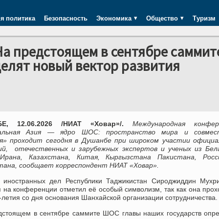
я политика
Безопасность
Экономика
Общество
Туризм
а предстоящем в сентябре саммит
елят новый вектор развития
Е, 12.06.2026 /НИАТ «Ховар»/.
Международная конфер
альная Азия — ядро ШОС: пространство мира и совмес
я» проходит сегодня в Душанбе при широком участии официа
ий, отечественных и зарубежных экспертов и ученых из Бела
 Ирана, Казахстана, Китая, Кыргызстана Пакистана, Рос
тана, сообщает корреспондент НИАТ «Ховар».
 иностранных дел Республики Таджикистан Сироджиддин Мухри
 на конференции отметил её особый символизм, так как она прох
-летия со дня основания Шанхайской организации сотрудничества.
дстоящем в сентябре саммите ШОС главы наших государств опр