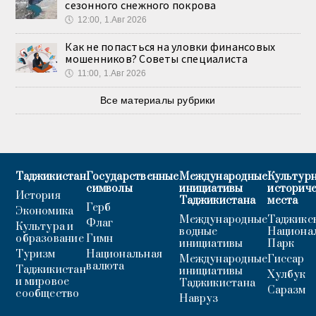
сезонного снежного покрова
🕔
12:00, 1.Авг 2026
Как не попасться на уловки финансовых
мошенников? Советы специалиста
🕔
11:00, 1.Авг 2026
Все материалы рубрики
Таджикистан
Государственные
Международные
Культурн
символы
инициативы
историч
История
Таджикистана
места
Герб
Экономика
Международные
Таджикс
Флаг
Культура и
водные
Национа
образование
Гимн
инициативы
Парк
Туризм
Национальная
Международные
Гиссар
валюта
Таджикистан
инициативы
Хулбук
и мировое
Таджикистана
Саразм
сообщество
Навруз