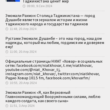
Таджикистана ценит мир
🕔
09:00, 9.Сен 2024
Эмомали Рахмон: Столица Таджикистана — город
Душанбе является зеркалом истории и жизни
таджикского народа и государства таджиков
🕔
11:48, 20.Апр 2024
Рустами Эмомали: Душанбе – это наш город, наш дом
надежды, который мы любим, гордимся им и доверяем
ему!
🕔
11:00, 20.Апр 2024
Официальные страницы НИАТ «Ховар» в социальных
сетях: facebook.com/niatkhovar, t.me/niatkhovar,
youtube.com/@niat_Khovar_tj,
instagram.com/niat_khovar/, twitter.com/niatkhovar,
Радио Ховар 101.5 fm, facebook.com/khovarfm/
🕔
10:55, 20.Апр 2024
Эмомали Рахмон: «Я, как Верховный
Главнокомандующий Вооружёнными силами, люблю
каждого солдата, как своего сына»
🕔
11:51, 3.Апр 2024