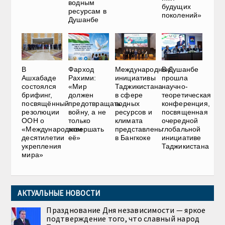
водным
будущих
ресурсам в
поколений»
Душанбе
В
Фарход
Международные
В Душанбе
Ашхабаде
Рахими:
инициативы
прошла
состоялся
«Мир
Таджикистана
научно-
брифинг,
должен
в сфере
теоретическая
посвящённый
предотвращать
водных
конференция,
резолюции
войну, а не
ресурсов и
посвященная
ООН о
только
климата
очередной
«Международном
завершать
представлены
глобальной
десятилетии
её»
в Бангкоке
инициативе
укрепления
Таджикистана
мира»
АКТУАЛЬНЫЕ НОВОСТИ
Празднование Дня независимости — яркое
подтверждение того, что славный народ