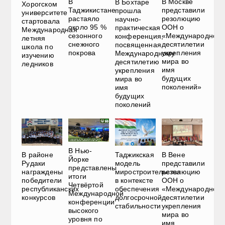
В
В Москве
В Бохтаре
Хорогском
Таджикистане
представили
прошла
университете
растаяло
резолюцию
научно-
стартовала
около 95 %
ООН о
практическая
Международная
сезонного
«Международном
конференция,
летняя
снежного
десятилетии
посвященная
школа по
покрова
укрепления
Международному
изучению
мира во
десятилетию
ледников
имя
укрепления
будущих
мира во
поколений»
имя
будущих
поколений
В Нью-
В районе
Таджикская
В Вене
Йорке
Рудаки
модель
представили
представлены
награждены
миростроительства
резолюцию
итоги
победители
в контексте
ООН о
Четвёртой
республиканских
обеспечения
«Международном
Международной
конкурсов
долгосрочной
десятилетии
конференции
стабильности
укрепления
высокого
мира во
уровня по
имя