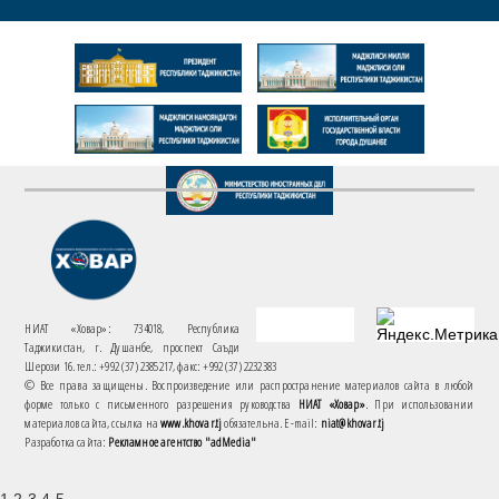
НИАТ «Ховар»: 734018, Республика
Таджикистан, г. Душанбе, проспект Саъди
Шерози 16. тел.: +992 (37) 2385217, факс: +992 (37) 2232383
© Все права защищены. Воспроизведение или распространение материалов сайта в любой
форме только с письменного разрешения руководства
НИАТ «Ховар»
. При использовании
материалов сайта, ссылка на
www.khovar.tj
обязательна. E-mail:
niat@khovar.tj
Разработка сайта:
Рекламное агентство "adMedia"