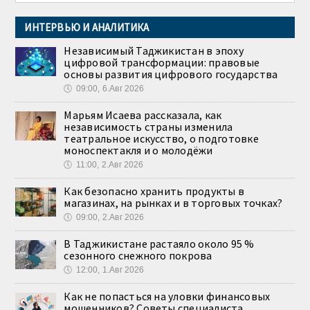
ИНТЕРВЬЮ И АНАЛИТИКА
Независимый Таджикистан в эпоху
цифровой трансформации: правовые
основы развития цифрового государства
🕔
09:00, 6.Авг 2026
Марьям Исаева рассказала, как
независимость страны изменила
театральное искусство, о подготовке
моноспектакля и о молодёжи
🕔
11:00, 2.Авг 2026
Как безопасно хранить продукты в
магазинах, на рынках и в торговых точках?
🕔
09:00, 2.Авг 2026
В Таджикистане растаяло около 95 %
сезонного снежного покрова
🕔
12:00, 1.Авг 2026
Как не попасться на уловки финансовых
мошенников? Советы специалиста