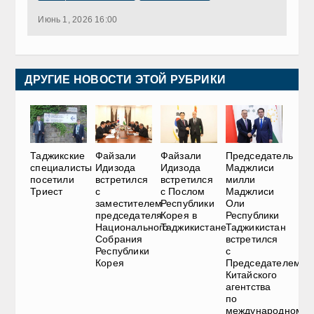
Июнь 1, 2026 16:00
ДРУГИЕ НОВОСТИ ЭТОЙ РУБРИКИ
Таджикские
Файзали
Файзали
Председатель
специалисты
Идизода
Идизода
Маджлиси
посетили
встретился
встретился
милли
Триест
с
с Послом
Маджлиси
заместителем
Республики
Оли
председателя
Корея в
Республики
Национального
Таджикистане
Таджикистан
Собрания
встретился
Республики
с
Корея
Председателем
Китайского
агентства
по
международному