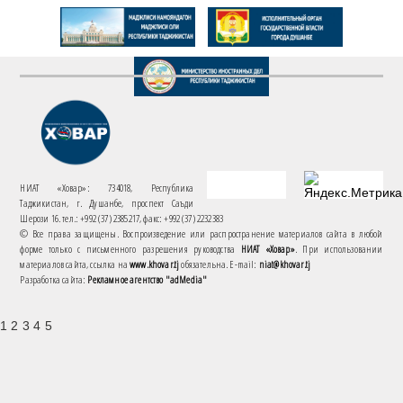
НИАТ «Ховар»: 734018, Республика
Таджикистан, г. Душанбе, проспект Саъди
Шерози 16. тел.: +992 (37) 2385217, факс: +992 (37) 2232383
© Все права защищены. Воспроизведение или распространение материалов сайта в любой
форме только с письменного разрешения руководства
НИАТ «Ховар»
. При использовании
материалов сайта, ссылка на
www.khovar.tj
обязательна. E-mail:
niat@khovar.tj
Разработка сайта:
Рекламное агентство "adMedia"
1 2 3 4 5