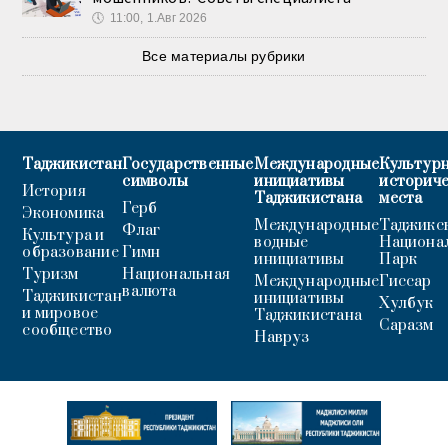
🕔
11:00, 1.Авг 2026
Все материалы рубрики
Таджикистан
Государственные
Международные
Культурн
символы
инициативы
историч
История
Таджикистана
места
Герб
Экономика
Международные
Таджикс
Флаг
Культура и
водные
Национа
образование
Гимн
инициативы
Парк
Туризм
Национальная
Международные
Гиссар
валюта
Таджикистан
инициативы
Хулбук
и мировое
Таджикистана
Саразм
сообщество
Навруз