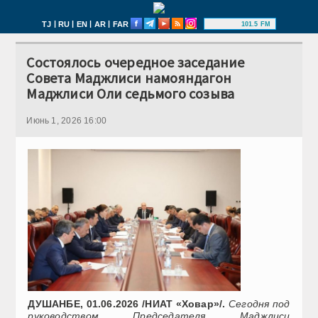
|
|
|
|
TJ
RU
EN
AR
FAR
101.5 FM
Состоялось очередное заседание
Совета Маджлиси намояндагон
Маджлиси Оли седьмого созыва
Июнь 1, 2026 16:00
ДУШАНБЕ, 01.06.2026 /НИАТ «Ховар»/.
Сегодня под
руководством Председателя Маджлиси