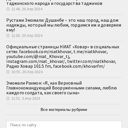
таджикского народа и государства таджиков
🕔
11:48, 20.Апр 2024
Рустами Эмомали: Душанбе – это наш город, наш дом
надежды, который мы любим, гордимся им и доверяем
ему!
🕔
11:00, 20.Апр 2024
Официальные страницы НИАТ «Ховар» в социальных
сетях: facebook.com/niatkhovar, t.me/niatkhovar,
youtube.com/@niat_Khovar_tj,
instagram.com/niat_khovar/, twitter.com/niatkhovar,
Радио Ховар 101.5 fm, facebook.com/khovarfm/
🕔
10:55, 20.Апр 2024
Эмомали Рахмон: «Я, как Верховный
Главнокомандующий Вооружёнными силами, люблю
каждого солдата, как своего сына»
🕔
11:51, 3.Апр 2024
Все материалы рубрики