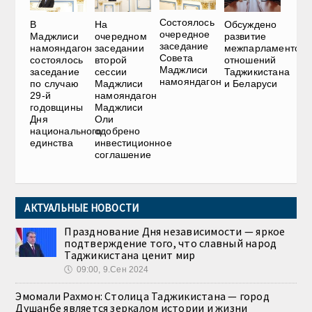
Состоялось
В
На
Обсуждено
очередное
Маджлиси
очередном
развитие
заседание
намояндагон
заседании
межпарламентски
Совета
состоялось
второй
отношений
Маджлиси
заседание
сессии
Таджикистана
намояндагон
по случаю
Маджлиси
и Беларуси
29-й
намояндагон
годовщины
Маджлиси
Дня
Оли
национального
одобрено
единства
инвестиционное
соглашение
АКТУАЛЬНЫЕ НОВОСТИ
Празднование Дня независимости — яркое
подтверждение того, что славный народ
Таджикистана ценит мир
🕔
09:00, 9.Сен 2024
Эмомали Рахмон: Столица Таджикистана — город
Душанбе является зеркалом истории и жизни