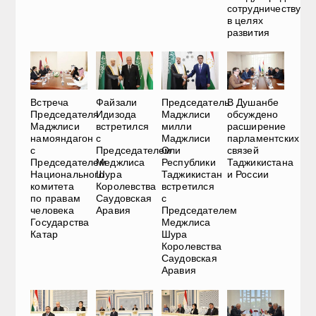
сотрудничеству
в целях
развития
Встреча
Файзали
Председатель
В Душанбе
Председателя
Идизода
Маджлиси
обсуждено
Маджлиси
встретился
милли
расширение
намояндагон
с
Маджлиси
парламентских
с
Председателем
Оли
связей
Председателем
Меджлиса
Республики
Таджикистана
Национального
Шура
Таджикистан
и России
комитета
Королевства
встретился
по правам
Саудовская
с
человека
Аравия
Председателем
Государства
Меджлиса
Катар
Шура
Королевства
Саудовская
Аравия