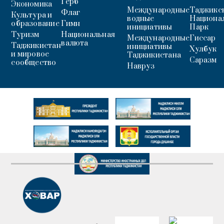
Герб
Экономика
Международные
Таджикс
Флаг
Культура и
водные
Национа
образование
Гимн
инициативы
Парк
Туризм
Национальная
Международные
Гиссар
валюта
Таджикистан
инициативы
Хулбук
и мировое
Таджикистана
Саразм
сообщество
Навруз