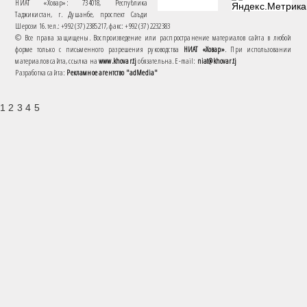
НИАТ «Ховар»: 734018, Республика
Таджикистан, г. Душанбе, проспект Саъди
Шерози 16. тел.: +992 (37) 2385217, факс: +992 (37) 2232383
© Все права защищены. Воспроизведение или распространение материалов сайта в любой
форме только с письменного разрешения руководства
НИАТ «Ховар»
. При использовании
материалов сайта, ссылка на
www.khovar.tj
обязательна. E-mail:
niat@khovar.tj
Разработка сайта:
Рекламное агентство "adMedia"
1 2 3 4 5