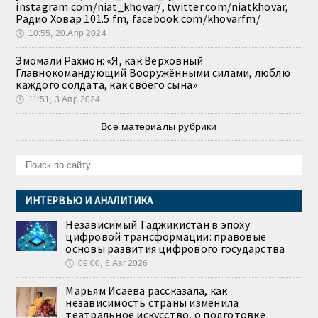
instagram.com/niat_khovar/, twitter.com/niatkhovar,
Радио Ховар 101.5 fm, facebook.com/khovarfm/
🕔
10:55, 20.Апр 2024
Эмомали Рахмон: «Я, как Верховный
Главнокомандующий Вооружёнными силами, люблю
каждого солдата, как своего сына»
🕔
11:51, 3.Апр 2024
Все материалы рубрики
ИНТЕРВЬЮ И АНАЛИТИКА
Независимый Таджикистан в эпоху
цифровой трансформации: правовые
основы развития цифрового государства
🕔
09:00, 6.Авг 2026
Марьям Исаева рассказала, как
независимость страны изменила
театральное искусство, о подготовке