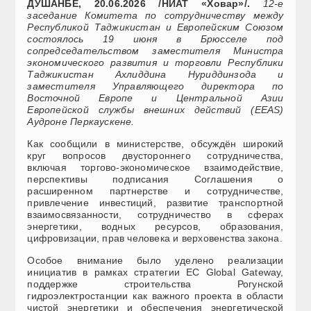
ДУШАНБЕ, 20.06.2026 /НИАТ «Ховар»/.
12-е
заседание Комитета по сотрудничеству между
Республикой Таджикистан и Европейским Союзом
состоялось 19 июня в Брюсселе под
сопредседательством заместителя Министра
экономического развития и торговли Республики
Таджикистан Ахлиддина Нуриддинзода и
заместителя Управляющего директора по
Восточной Европе и Центральной Азии
Европейской службы внешних действий (EEAS)
Аудроне Перкаускене.
Как сообщили в министерстве, обсуждён широкий
круг вопросов двустороннего сотрудничества,
включая торгово-экономическое взаимодействие,
перспективы подписания Соглашения о
расширенном партнерстве и сотрудничестве,
привлечение инвестиций, развитие транспортной
взаимосвязанности, сотрудничество в сферах
энергетики, водных ресурсов, образования,
цифровизации, прав человека и верховенства закона.
Особое внимание было уделено реализации
инициатив в рамках стратегии ЕС Global Gateway,
поддержке строительства Рогунской
гидроэлектростанции как важного проекта в области
чистой энергетики и обеспечения энергетической