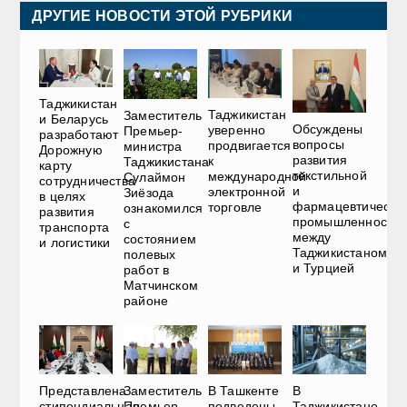
ДРУГИЕ НОВОСТИ ЭТОЙ РУБРИКИ
Таджикистан
Таджикистан
Заместитель
и Беларусь
Обсуждены
уверенно
Премьер-
разработают
вопросы
продвигается
министра
Дорожную
развития
к
Таджикистана
карту
текстильной
международной
Сулаймон
сотрудничества
и
электронной
Зиёзода
в целях
фармацевтическо
торговле
ознакомился
развития
промышленности
с
транспорта
между
состоянием
и логистики
Таджикистаном
полевых
и Турцией
работ в
Матчинском
районе
Представлена
Заместитель
В Ташкенте
В
стипендиальная
Премьер-
подведены
Таджикистане