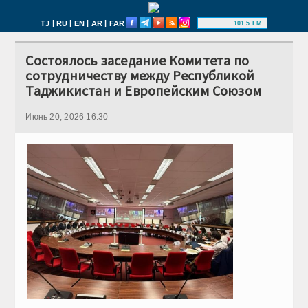
|
|
|
|
TJ
RU
EN
AR
FAR
101.5 FM
Состоялось заседание Комитета по
сотрудничеству между Республикой
Таджикистан и Европейским Союзом
Июнь 20, 2026 16:30