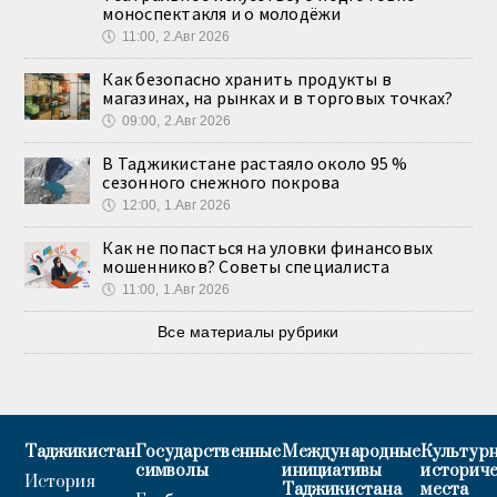
моноспектакля и о молодёжи
🕔
11:00, 2.Авг 2026
Как безопасно хранить продукты в
магазинах, на рынках и в торговых точках?
🕔
09:00, 2.Авг 2026
В Таджикистане растаяло около 95 %
сезонного снежного покрова
🕔
12:00, 1.Авг 2026
Как не попасться на уловки финансовых
мошенников? Советы специалиста
🕔
11:00, 1.Авг 2026
Все материалы рубрики
Таджикистан
Государственные
Международные
Культурн
символы
инициативы
историч
История
Таджикистана
места