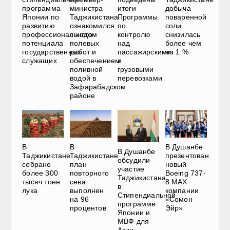
программа
министра
итоги
добыча
Японии по
Таджикистана
Программы
поваренной
развитию
ознакомился
по
соли
профессионального
с ходом
контролю
снизилась
потенциала
полевых
над
более чем
государственных
работ и
пассажирскими
на 1 %
служащих
обеспечением
и
поливной
грузовыми
водой в
перевозками
Зафарабадском
районе
В
В
В Душанбе
В Душанбе
Таджикистане
Таджикистане
презентован
обсудили
собрано
план
новый
участие
более 300
повторного
Boeing 737-
Таджикистана
тысяч тонн
сева
8 MAX
в
лука
выполнен
компании
Стипендиальной
на 96
«Сомон
программе
процентов
Эйр»
Японии и
МВФ для
Азии