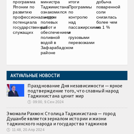
программа
министра
итоги
добыча
Японии по
Таджикистана
Программы
поваренной
развитию
ознакомился
по
соли
профессионального
с ходом
контролю
снизилась
потенциала
полевых
над
более чем
государственных
работ и
пассажирскими
на 1 %
служащих
обеспечением
и
поливной
грузовыми
водой в
перевозками
Зафарабадском
районе
АКТУАЛЬНЫЕ НОВОСТИ
Празднование Дня независимости — яркое
подтверждение того, что славный народ
Таджикистана ценит мир
🕔
09:00, 9.Сен 2024
Эмомали Рахмон: Столица Таджикистана — город
Душанбе является зеркалом истории и жизни
таджикского народа и государства таджиков
🕔
11:48, 20.Апр 2024