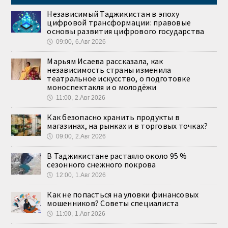
Независимый Таджикистан в эпоху
цифровой трансформации: правовые
основы развития цифрового государства
🕔
09:00, 6.Авг 2026
Марьям Исаева рассказала, как
независимость страны изменила
театральное искусство, о подготовке
моноспектакля и о молодёжи
🕔
11:00, 2.Авг 2026
Как безопасно хранить продукты в
магазинах, на рынках и в торговых точках?
🕔
09:00, 2.Авг 2026
В Таджикистане растаяло около 95 %
сезонного снежного покрова
🕔
12:00, 1.Авг 2026
Как не попасться на уловки финансовых
мошенников? Советы специалиста
🕔
11:00, 1.Авг 2026