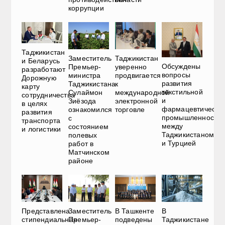
коррупции
Таджикистан
Таджикистан
Заместитель
и Беларусь
Обсуждены
уверенно
Премьер-
разработают
вопросы
продвигается
министра
Дорожную
развития
к
Таджикистана
карту
текстильной
международной
Сулаймон
сотрудничества
и
электронной
Зиёзода
в целях
фармацевтическо
торговле
ознакомился
развития
промышленности
с
транспорта
между
состоянием
и логистики
Таджикистаном
полевых
и Турцией
работ в
Матчинском
районе
Представлена
Заместитель
В Ташкенте
В
стипендиальная
Премьер-
подведены
Таджикистане