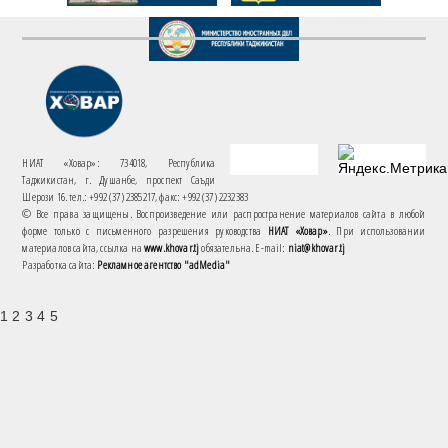
НИАТ «Ховар»: 734018, Республика
Таджикистан, г. Душанбе, проспект Саъди
Шерози 16. тел.: +992 (37) 2385217, факс: +992 (37) 2232383
© Все права защищены. Воспроизведение или распространение материалов сайта в любой
форме только с письменного разрешения руководства
НИАТ «Ховар»
. При использовании
материалов сайта, ссылка на
www.khovar.tj
обязательна. E-mail:
niat@khovar.tj
Разработка сайта:
Рекламное агентство "adMedia"
1 2 3 4 5