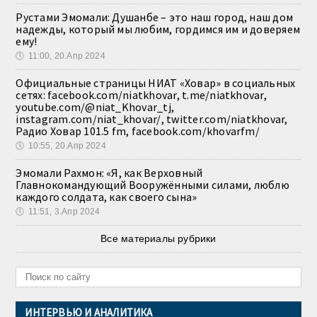
Рустами Эмомали: Душанбе – это наш город, наш дом
надежды, который мы любим, гордимся им и доверяем
ему!
🕔
11:00, 20.Апр 2024
Официальные страницы НИАТ «Ховар» в социальных
сетях: facebook.com/niatkhovar, t.me/niatkhovar,
youtube.com/@niat_Khovar_tj,
instagram.com/niat_khovar/, twitter.com/niatkhovar,
Радио Ховар 101.5 fm, facebook.com/khovarfm/
🕔
10:55, 20.Апр 2024
Эмомали Рахмон: «Я, как Верховный
Главнокомандующий Вооружёнными силами, люблю
каждого солдата, как своего сына»
🕔
11:51, 3.Апр 2024
Все материалы рубрики
ИНТЕРВЬЮ И АНАЛИТИКА