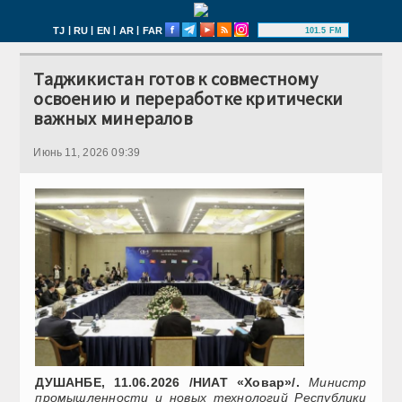
|
|
|
|
TJ
RU
EN
AR
FAR
101.5 FM
Таджикистан готов к совместному
освоению и переработке критически
важных минералов
Июнь 11, 2026 09:39
ДУШАНБЕ, 11.06.2026 /НИАТ «Ховар»/.
Министр
промышленности и новых технологий Республики