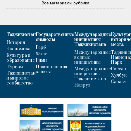
Все материалы рубрики
Таджикистан
Государственные
Международные
Культурн
символы
инициативы
историч
История
Таджикистана
места
Герб
Экономика
Международные
Таджикс
Флаг
Культура и
водные
Национа
образование
Гимн
инициативы
Парк
Туризм
Национальная
Международные
Гиссар
валюта
Таджикистан
инициативы
Хулбук
и мировое
Таджикистана
Саразм
сообщество
Навруз