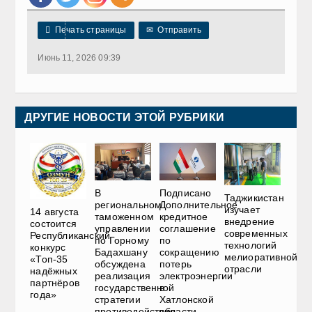

Печать страницы
✉
Отправить
Июнь 11, 2026 09:39
ДРУГИЕ НОВОСТИ ЭТОЙ РУБРИКИ
В
Подписано
Таджикистан
региональном
Дополнительное
изучает
14 августа
таможенном
кредитное
внедрение
состоится
управлении
соглашение
современных
Республиканский
по Горному
по
технологий
конкурс
Бадахшану
сокращению
мелиоративной
«Топ-35
обсуждена
потерь
отрасли
надёжных
реализация
электроэнергии
партнёров
государственной
в
года»
стратегии
Хатлонской
противодействия
области