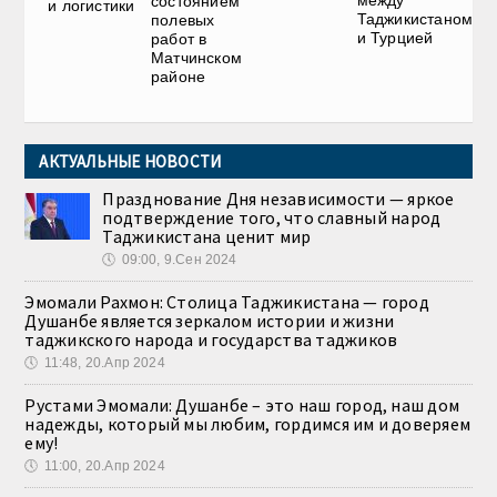
состоянием
и логистики
Таджикистаном
полевых
и Турцией
работ в
Матчинском
районе
АКТУАЛЬНЫЕ НОВОСТИ
Празднование Дня независимости — яркое
подтверждение того, что славный народ
Таджикистана ценит мир
🕔
09:00, 9.Сен 2024
Эмомали Рахмон: Столица Таджикистана — город
Душанбе является зеркалом истории и жизни
таджикского народа и государства таджиков
🕔
11:48, 20.Апр 2024
Рустами Эмомали: Душанбе – это наш город, наш дом
надежды, который мы любим, гордимся им и доверяем
ему!
🕔
11:00, 20.Апр 2024