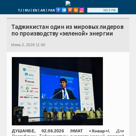
|
|
|
|
TJ
RU
EN
AR
FAR
101.5 FM
Таджикистан один из мировых лидеров
по производству «зеленой» энергии
Июнь 2, 2026 11:00
ДУШАНБЕ, 02.06.2026 /НИАТ «Ховар»/.
Для