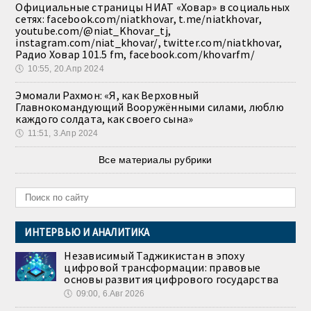
Официальные страницы НИАТ «Ховар» в социальных
сетях: facebook.com/niatkhovar, t.me/niatkhovar,
youtube.com/@niat_Khovar_tj,
instagram.com/niat_khovar/, twitter.com/niatkhovar,
Радио Ховар 101.5 fm, facebook.com/khovarfm/
🕔
10:55, 20.Апр 2024
Эмомали Рахмон: «Я, как Верховный
Главнокомандующий Вооружёнными силами, люблю
каждого солдата, как своего сына»
🕔
11:51, 3.Апр 2024
Все материалы рубрики
ИНТЕРВЬЮ И АНАЛИТИКА
Независимый Таджикистан в эпоху
цифровой трансформации: правовые
основы развития цифрового государства
🕔
09:00, 6.Авг 2026