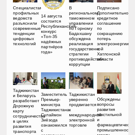
Специалистам
В
Подписано
профильных
региональном
Дополнительное
14 августа
ведомств
таможенном
кредитное
состоится
разъяснили
управлении
соглашение
Республиканский
современные
по Горному
по
конкурс
тенденции
Бадахшану
сокращению
«Топ-35
цифровых
обсуждена
потерь
надёжных
технологий
реализация
электроэнергии
партнёров
государственной
в
года»
стратегии
Хатлонской
противодействия
области
коррупции
Таджикистан
Таджикистан
Заместитель
и Беларусь
Обсуждены
уверенно
Премьер-
разработают
вопросы
продвигается
министра
Дорожную
развития
к
Таджикистана
карту
текстильной
международной
Сулаймон
сотрудничества
и
электронной
Зиёзода
в целях
фармацевтическо
торговле
ознакомился
развития
промышленности
с
транспорта
между