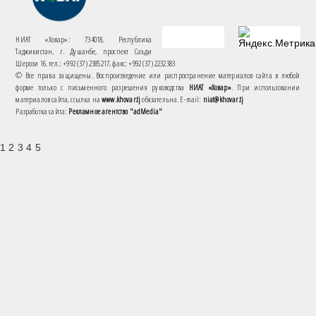
НИАТ «Ховар»: 734018, Республика
Таджикистан, г. Душанбе, проспект Саъди
Шерози 16. тел.: +992 (37) 2385217, факс: +992 (37) 2232383
© Все права защищены. Воспроизведение или распространение материалов сайта в любой
форме только с письменного разрешения руководства
НИАТ «Ховар»
. При использовании
материалов сайта, ссылка на
www.khovar.tj
обязательна. E-mail:
niat@khovar.tj
Разработка сайта:
Рекламное агентство "adMedia"
1 2 3 4 5