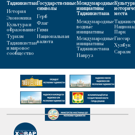
Таджикистан
Государственные
Международные
Культурн
символы
инициативы
историч
История
Таджикистана
места
Герб
Экономика
Международные
Таджикс
Флаг
Культура и
водные
Национа
образование
Гимн
инициативы
Парк
Туризм
Национальная
Международные
Гиссар
валюта
Таджикистан
инициативы
Хулбук
и мировое
Таджикистана
Саразм
сообщество
Навруз