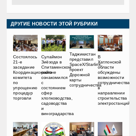
ДРУГИЕ НОВОСТИ ЭТОЙ РУБРИКИ
Таджикистан
Состоялось
Сулаймон
В
представил
21-е
Зиёзода в
Хатлонской
SpaceX/Starlink
заседание
Спитаменском
области
проект
Координационного
районе
обсуждены
Дорожной
комитета
ознакомился
возможности
карты
по
с
сотрудничества
сотрудничества
упрощению
состоянием
в
процедур
сфер
направлении
торговли
хлопководства,
строительства
садоводства
электростанций
и
виноградарства