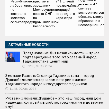
Республиканскую
участие в
741 случай
выявили 47
лабораторию
заседании
чрезвычайных
случаев
по
Межгосударственного
ситуаций
воспрепятствован
контролю
совета СНГ
природного
обязательному
качества
по
характера
образованию
сельхозпродукции
промышленной
несовершеннолет
безопасности
АКТУАЛЬНЫЕ НОВОСТИ
Празднование Дня независимости — яркое
подтверждение того, что славный народ
Таджикистана ценит мир
🕔
09:00, 9.Сен 2024
Эмомали Рахмон: Столица Таджикистана — город
Душанбе является зеркалом истории и жизни
таджикского народа и государства таджиков
🕔
11:48, 20.Апр 2024
Рустами Эмомали: Душанбе – это наш город, наш дом
надежды, который мы любим, гордимся им и доверяем
ему!