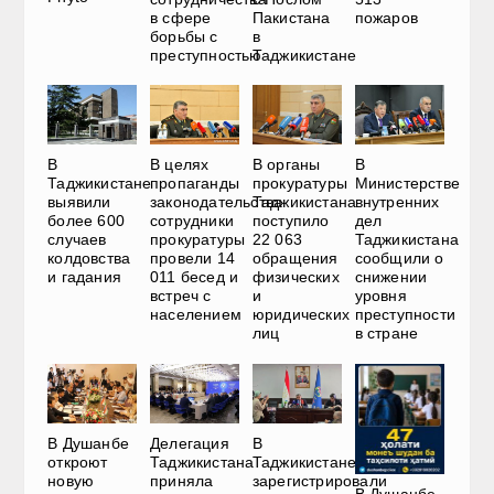
в сфере
Пакистана
пожаров
борьбы с
в
преступностью
Таджикистане
В
В
В целях
В органы
Министерстве
Таджикистане
пропаганды
прокуратуры
внутренних
выявили
законодательства
Таджикистана
дел
более 600
сотрудники
поступило
Таджикистана
случаев
прокуратуры
22 063
сообщили о
колдовства
провели 14
обращения
снижении
и гадания
011 бесед и
физических
уровня
встреч с
и
преступности
населением
юридических
в стране
лиц
В Душанбе
Делегация
В
откроют
Таджикистана
Таджикистане
новую
приняла
зарегистрировали
В Душанбе