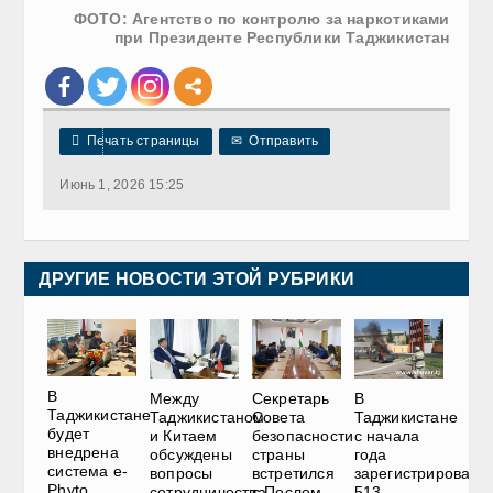
ФОТО: Агентство по контролю за наркотиками
при Президенте Республики Таджикистан

Печать страницы
✉
Отправить
Июнь 1, 2026 15:25
ДРУГИЕ НОВОСТИ ЭТОЙ РУБРИКИ
В
Между
Секретарь
В
Таджикистане
Таджикистаном
Совета
Таджикистане
будет
и Китаем
безопасности
с начала
внедрена
обсуждены
страны
года
система e-
вопросы
встретился
зарегистрировано
Phyto
сотрудничества
с Послом
513