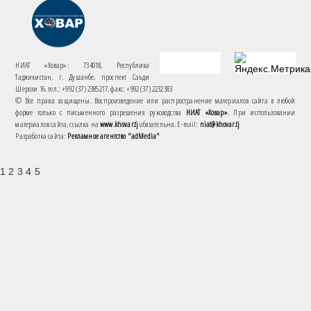
НИАТ «Ховар»: 734018, Республика
Таджикистан, г. Душанбе, проспект Саъди
Шерози 16. тел.: +992 (37) 2385217, факс: +992 (37) 2232383
© Все права защищены. Воспроизведение или распространение материалов сайта в любой
форме только с письменного разрешения руководства
НИАТ «Ховар»
. При использовании
материалов сайта, ссылка на
www.khovar.tj
обязательна. E-mail:
niat@khovar.tj
Разработка сайта:
Рекламное агентство "adMedia"
1 2 3 4 5