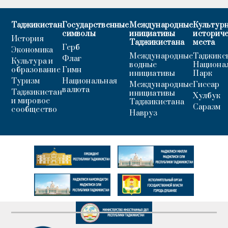
Таджикистан
Государственные
Международные
Культурн
символы
инициативы
историч
История
Таджикистана
места
Герб
Экономика
Международные
Таджикс
Флаг
Культура и
водные
Национа
образование
Гимн
инициативы
Парк
Туризм
Национальная
Международные
Гиссар
валюта
Таджикистан
инициативы
Хулбук
и мировое
Таджикистана
Саразм
сообщество
Навруз