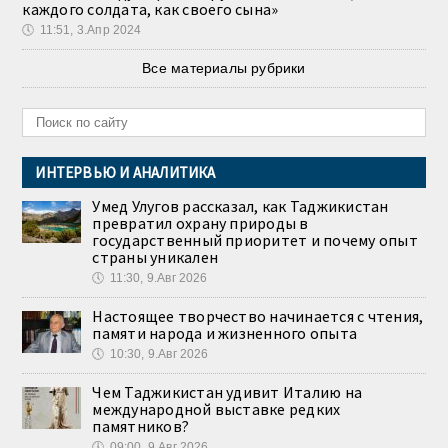
каждого солдата, как своего сына»
🕔
11:51, 3.Апр 2024
Все материалы рубрики
ИНТЕРВЬЮ И АНАЛИТИКА
Умед Улугов рассказал, как Таджикистан
превратил охрану природы в
государственный приоритет и почему опыт
страны уникален
🕔
11:30, 9.Авг 2026
Настоящее творчество начинается с чтения,
памяти народа и жизненного опыта
🕔
10:30, 9.Авг 2026
Чем Таджикистан удивит Италию на
международной выставке редких
памятников?
🕔
09:00, 9.Авг 2026