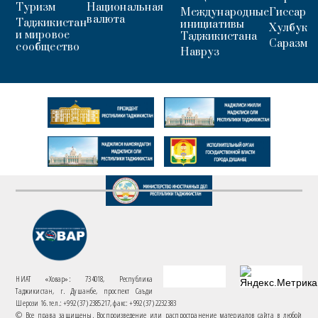
Туризм
Национальная
Международные
Гиссар
валюта
Таджикистан
инициативы
Хулбук
и мировое
Таджикистана
Саразм
сообщество
Навруз
НИАТ «Ховар»: 734018, Республика
Таджикистан, г. Душанбе, проспект Саъди
Шерози 16. тел.: +992 (37) 2385217, факс: +992 (37) 2232383
© Все права защищены. Воспроизведение или распространение материалов сайта в любой