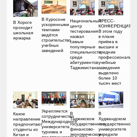
В Хуросоне
Национальный
ПРЕСС-
В Хороге
ускоренными
центр
КОНФЕРЕНЦИЯ.
проходит
темпами
тестирования
В этом году
школьная
ведётся
назвал
в плане
ярмарка
строительство
самые
приёма в
учебных
популярные
высшие и
заведений
специальности
средние
среди
профессиональны
абитуриентов
учебные
Таджикистана
заведения
выделено
более 10
тысяч мест
Укрепляется
В
В
Какое
сотрудничество
Таджикском
Худжандском
направление
Международного
государственном
государственном
предпочитают
университета
финансово-
университете
студенты из
туризма и
экономическом
учредили
Китая и