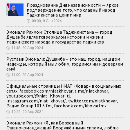
Празднование Дня независимости — яркое
подтверждение того, что славный народ
Таджикистана ценит мир
🕔
09:00, 9.Сен 2024
Эмомали Рахмон: Столица Таджикистана — город
Душанбе является зеркалом истории и жизни
таджикского народа и государства таджиков
🕔
11:48, 20.Апр 2024
Рустами Эмомали: Душанбе – это наш город, наш дом
надежды, который мы любим, гордимся им и доверяем
ему!
🕔
11:00, 20.Апр 2024
Официальные страницы НИАТ «Ховар» в социальных
сетях: facebook.com/niatkhovar, t.me/niatkhovar,
youtube.com/@niat_Khovar_tj,
instagram.com/niat_khovar/, twitter.com/niatkhovar,
Радио Ховар 101.5 fm, facebook.com/khovarfm/
🕔
10:55, 20.Апр 2024
Эмомали Рахмон: «Я, как Верховный
Главнокомандующий Вооружёнными силами, люблю