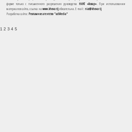
форме только с письменного разрешения руководства
НИАТ «Ховар»
. При использовании
материалов сайта, ссылка на
www.khovar.tj
обязательна. E-mail:
niat@khovar.tj
Разработка сайта:
Рекламное агентство "adMedia"
1 2 3 4 5