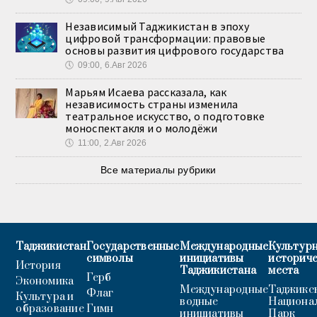
Независимый Таджикистан в эпоху
цифровой трансформации: правовые
основы развития цифрового государства
🕔
09:00, 6.Авг 2026
Марьям Исаева рассказала, как
независимость страны изменила
театральное искусство, о подготовке
моноспектакля и о молодёжи
🕔
11:00, 2.Авг 2026
Все материалы рубрики
Таджикистан
Государственные
Международные
Культурн
символы
инициативы
историч
История
Таджикистана
места
Герб
Экономика
Международные
Таджикс
Флаг
Культура и
водные
Национа
образование
Гимн
инициативы
Парк