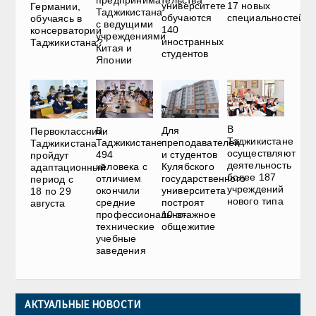
предпринимательства
университете
17 новых
Германии,
Таджикистана
обучаются
специальностей
обучаясь в
с ведущими
140
консерватории
учреждениями
иностранных
Таджикистана?
Китая и
студентов
Японии
В
В
Для
Первоклассники
Таджикистане
Таджикистане
преподавателей
Таджикистана
осуществляют
494
и студентов
пройдут
деятельность
человека с
Кулябского
адаптационный
более 187
отличием
государственного
период с
учреждений
окончили
университета
18 по 29
нового типа
средние
построят
августа
профессионально-
10-этажное
технические
общежитие
учебные
заведения
АКТУАЛЬНЫЕ НОВОСТИ