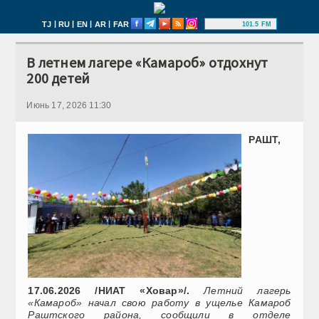
|
|
|
|
TJ
RU
EN
AR
FAR
101.5 FM
В летнем лагере «Камароб» отдохнут
200 детей
Июнь 17, 2026 11:30
РАШТ,
17.06.2026 /НИАТ «Ховар»/.
Летний лагерь
«Камароб» начал свою работу в ущелье Камароб
Раштского района, сообщили в отделе