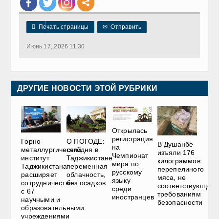

Печать страницы
✉
Отправить
Июнь 17, 2026 11:30
ДРУГИЕ НОВОСТИ ЭТОЙ РУБРИКИ
Открылась
регистрация
Горно-
О ПОГОДЕ:
В Душанбе
на
металлургический
сегодня в
изъяли 176
Чемпионат
институт
Таджикистане
килограммов
мира по
Таджикистана
переменная
перепелиного
русскому
расширяет
облачность,
мяса, не
языку
сотрудничество
без осадков
соответствующего
среди
с 67
требованиям
иностранцев
научными и
безопасности
образовательными
учреждениями