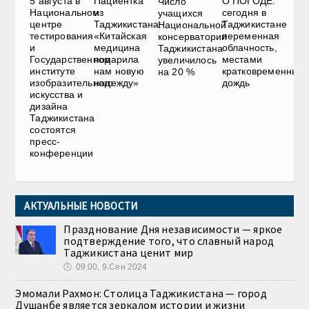
5 августа в
Пациентка
О ПОГОДЕ:
Число
Национальном
из
сегодня в
учащихся
центре
Таджикистана:
Таджикистане
Национальной
тестирования
«Китайская
переменная
консерватории
и
медицина
облачность,
Таджикистана
Государственном
подарила
местами
увеличилось
институте
нам новую
кратковременный
на 20 %
изобразительного
надежду»
дождь
искусства и
дизайна
Таджикистана
состоятся
пресс-
конференции
АКТУАЛЬНЫЕ НОВОСТИ
Празднование Дня независимости — яркое
подтверждение того, что славный народ
Таджикистана ценит мир
🕔
09:00, 9.Сен 2024
Эмомали Рахмон: Столица Таджикистана — город
Душанбе является зеркалом истории и жизни