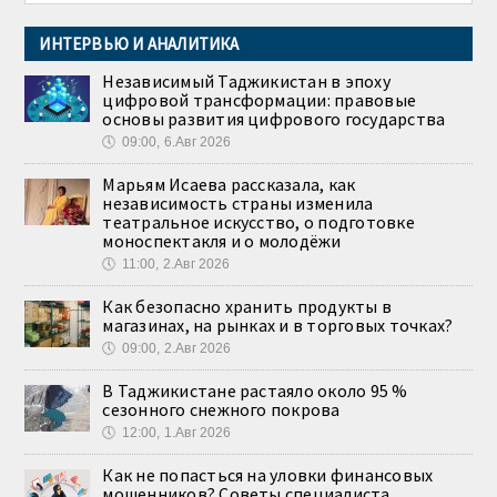
ИНТЕРВЬЮ И АНАЛИТИКА
Независимый Таджикистан в эпоху
цифровой трансформации: правовые
основы развития цифрового государства
🕔
09:00, 6.Авг 2026
Марьям Исаева рассказала, как
независимость страны изменила
театральное искусство, о подготовке
моноспектакля и о молодёжи
🕔
11:00, 2.Авг 2026
Как безопасно хранить продукты в
магазинах, на рынках и в торговых точках?
🕔
09:00, 2.Авг 2026
В Таджикистане растаяло около 95 %
сезонного снежного покрова
🕔
12:00, 1.Авг 2026
Как не попасться на уловки финансовых
мошенников? Советы специалиста