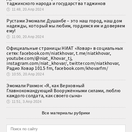
таджикского народа и государства таджиков
🕔
11:48, 20.Апр 2024
Рустами Эмомали: Душанбе – это наш город, наш дом
надежды, который мы любим, гордимся им и доверяем
ему!
🕔
11:00, 20.Апр 2024
Официальные страницы НИАТ «Ховар» в социальных
сетях: facebook.com/niatkhovar, t.me/niatkhovar,
youtube.com/@niat_Khovar_tj,
instagram.com/niat_khovar/, twitter.com/niatkhovar,
Радио Ховар 101.5 fm, facebook.com/khovarfm/
🕔
10:55, 20.Апр 2024
Эмомали Рахмон: «Я, как Верховный
Главнокомандующий Вооружёнными силами, люблю
каждого солдата, как своего сына»
🕔
11:51, 3.Апр 2024
Все материалы рубрики