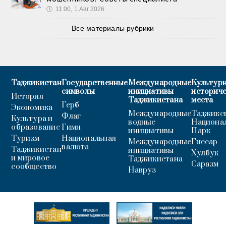
🕔
11:00, 1.Авг 2026
Все материалы рубрики
Таджикистан
Государственные
Международные
Культурн
символы
инициативы
историч
История
Таджикистана
места
Герб
Экономика
Международные
Таджикс
Флаг
Культура и
водные
Национа
образование
Гимн
инициативы
Парк
Туризм
Национальная
Международные
Гиссар
валюта
Таджикистан
инициативы
Хулбук
и мировое
Таджикистана
Саразм
сообщество
Навруз