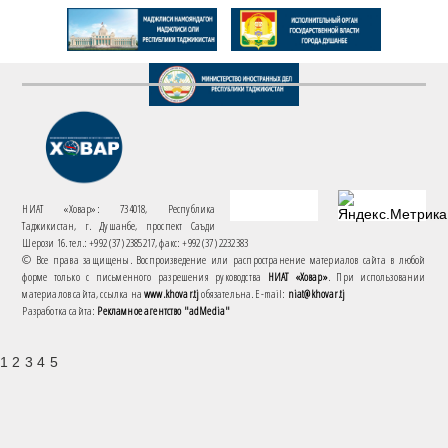
НИАТ «Ховар»: 734018, Республика
Таджикистан, г. Душанбе, проспект Саъди
Шерози 16. тел.: +992 (37) 2385217, факс: +992 (37) 2232383
© Все права защищены. Воспроизведение или распространение материалов сайта в любой
форме только с письменного разрешения руководства
НИАТ «Ховар»
. При использовании
материалов сайта, ссылка на
www.khovar.tj
обязательна. E-mail:
niat@khovar.tj
Разработка сайта:
Рекламное агентство "adMedia"
1 2 3 4 5