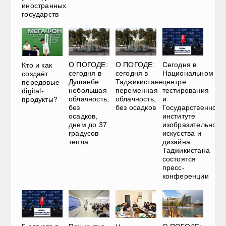
иностранных
государств
О ПОГОДЕ:
О ПОГОДЕ:
Сегодня в
Кто и как
сегодня в
сегодня в
Национальном
создаёт
Душанбе
Таджикистане
центре
передовые
небольшая
переменная
тестирования
digital-
облачность,
облачность,
и
продукты?
без
без осадков
Государственном
осадков,
институте
днем до 37
изобразительного
градусов
искусства и
тепла
дизайна
Таджикистана
состоятся
пресс-
конференции