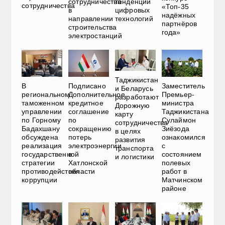
сотрудничества
тенденции
сотрудничества
«Топ-35
в
цифровых
надёжных
направлении
технологий
партнёров
строительства
года»
электростанций
Таджикистан
В
Подписано
Заместитель
и Беларусь
региональном
Дополнительное
Премьер-
разработают
таможенном
кредитное
министра
Дорожную
управлении
соглашение
Таджикистана
карту
по Горному
по
Сулаймон
сотрудничества
Бадахшану
сокращению
Зиёзода
в целях
обсуждена
потерь
ознакомился
развития
реализация
электроэнергии
с
транспорта
государственной
в
состоянием
и логистики
стратегии
Хатлонской
полевых
противодействия
области
работ в
коррупции
Матчинском
районе