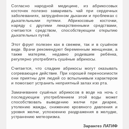
Согласно народной медицине, из абрикосовых
косточек полезно заваривать чай при сердечных
заболеваниях, затруднённом дыхании и проблемах с
дыхательными путями. Абрикосовые косточки,
наряду с другими лекарственными средствами,
считаются средством, способствующим открытию
дыхательных путей.
Этот фрукт полезен как в свежем, так и в сушёном
виде. Врачи рекомендуют беременным женщинам, а
также матерям, недавно родившим ребёнка,
регулярно употреблять сушёные абрикосы.
Считается, что сладкие абрикосы могут оказывать
согревающее действие. При хорошей переносимости
они приятны для людей со вспыльчивым характером
и помогают устранить неприятный запах изо рта.
Замачивание сушёных абрикосов в воде на ночь с
последующим употреблением этой воды может
способствовать выведению желчи при диарее,
утолению жажды, снижению кровяного давления и
уровня желчи, успокоению раздражения в желудке,
устранению метеоризма.
Зарангез ЛАТИФ