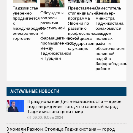
Представлена
Таджикистан
Заместитель
Обсуждены
стипендиальная
уверенно
Премьер-
вопросы
программа
продвигается
министра
развития
Японии по
к
Таджикистана
текстильной
развитию
международной
ознакомился
и
профессионального
электронной
с ходом
фармацевтической
потенциала
торговле
полевых
промышленности
государственных
работ и
между
служащих
обеспечением
Таджикистаном
поливной
и Турцией
водой в
Зафарабадском
районе
АКТУАЛЬНЫЕ НОВОСТИ
Празднование Дня независимости — яркое
подтверждение того, что славный народ
Таджикистана ценит мир
🕔
09:00, 9.Сен 2024
Эмомали Рахмон: Столица Таджикистана — город