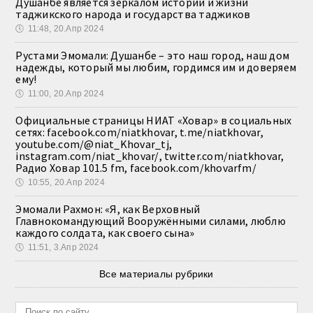
Душанбе является зеркалом истории и жизни
таджикского народа и государства таджиков
🕔
11:48, 20.Апр 2024
Рустами Эмомали: Душанбе – это наш город, наш дом
надежды, который мы любим, гордимся им и доверяем
ему!
🕔
11:00, 20.Апр 2024
Официальные страницы НИАТ «Ховар» в социальных
сетях: facebook.com/niatkhovar, t.me/niatkhovar,
youtube.com/@niat_Khovar_tj,
instagram.com/niat_khovar/, twitter.com/niatkhovar,
Радио Ховар 101.5 fm, facebook.com/khovarfm/
🕔
10:55, 20.Апр 2024
Эмомали Рахмон: «Я, как Верховный
Главнокомандующий Вооружёнными силами, люблю
каждого солдата, как своего сына»
🕔
11:51, 3.Апр 2024
Все материалы рубрики