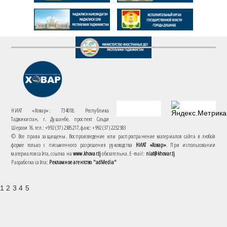
НИАТ «Ховар»: 734018, Республика
Таджикистан, г. Душанбе, проспект Саъди
Шерози 16. тел.: +992 (37) 2385217, факс: +992 (37) 2232383
© Все права защищены. Воспроизведение или распространение материалов сайта в любой
форме только с письменного разрешения руководства
НИАТ «Ховар»
. При использовании
материалов сайта, ссылка на
www.khovar.tj
обязательна. E-mail:
niat@khovar.tj
Разработка сайта:
Рекламное агентство "adMedia"
1 2 3 4 5