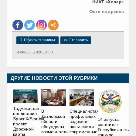
НИАТ «Ховар»
Фото из архива

Печать страницы
✉
Отправить
Июнь 13, 2026 14:30
ДРУГИЕ НОВОСТИ ЭТОЙ РУБРИКИ
Таджикистан
В
Специалистам
представил
Хатлонской
профильных
SpaceX/Starlink
14 августа
области
ведомств
проект
состоится
обсуждены
разъяснили
Дорожной
Республиканский
возможности
современные
карты
конкурс