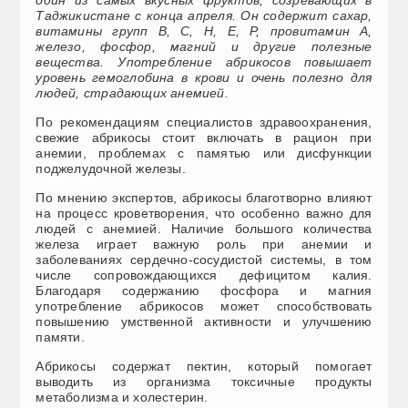
один из самых вкусных фруктов, созревающих в
Таджикистане с конца апреля. Он содержит сахар,
витамины групп В, С, Н, Е, Р, провитамин А,
железо, фосфор, магний и другие полезные
вещества. Употребление абрикосов повышает
уровень гемоглобина в крови и очень полезно для
людей, страдающих анемией.
По рекомендациям специалистов здравоохранения,
свежие абрикосы стоит включать в рацион при
анемии, проблемах с памятью или дисфункции
поджелудочной железы.
По мнению экспертов, абрикосы благотворно влияют
на процесс кроветворения, что особенно важно для
людей с анемией. Наличие большого количества
железа играет важную роль при анемии и
заболеваниях сердечно‑сосудистой системы, в том
числе сопровождающихся дефицитом калия.
Благодаря содержанию фосфора и магния
употребление абрикосов может способствовать
повышению умственной активности и улучшению
памяти.
Абрикосы содержат пектин, который помогает
выводить из организма токсичные продукты
метаболизма и холестерин.