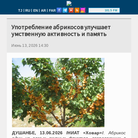
|
|
|
|
TJ
RU
EN
AR
FAR
101.5 FM
Употребление абрикосов улучшает
умственную активность и память
Июнь 13, 2026 14:30
ДУШАНБЕ, 13.06.2026 /НИАТ «Ховар»/
.
Абрикос