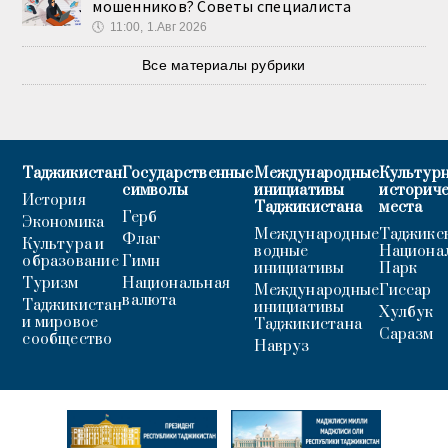
мошенников? Советы специалиста
🕔
11:00, 1.Авг 2026
Все материалы рубрики
Таджикистан
Государственные
Международные
Культурн
символы
инициативы
историч
История
Таджикистана
места
Герб
Экономика
Международные
Таджикс
Флаг
Культура и
водные
Национа
образование
Гимн
инициативы
Парк
Туризм
Национальная
Международные
Гиссар
валюта
Таджикистан
инициативы
Хулбук
и мировое
Таджикистана
Саразм
сообщество
Навруз