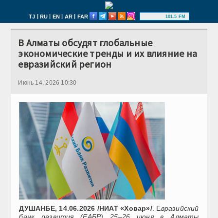
|
|
|
|
TJ
RU
EN
AR
FAR
101.5 FM
В Алматы обсудят глобальные
экономические тренды и их влияние на
евразийский регион
Июнь 14, 2026 10:30
ДУШАНБЕ, 14.06.2026 /НИАТ «Ховар»/
. Е
вразийский
банк развития (ЕАБР) 25–26 июня в Алматы