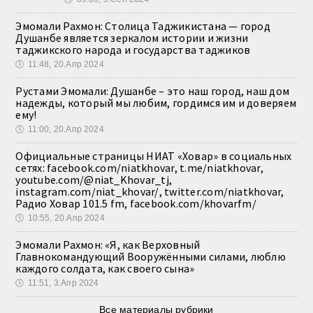
Эмомали Рахмон: Столица Таджикистана — город
Душанбе является зеркалом истории и жизни
таджикского народа и государства таджиков
🕔
11:48, 20.Апр 2024
Рустами Эмомали: Душанбе – это наш город, наш дом
надежды, который мы любим, гордимся им и доверяем
ему!
🕔
11:00, 20.Апр 2024
Официальные страницы НИАТ «Ховар» в социальных
сетях: facebook.com/niatkhovar, t.me/niatkhovar,
youtube.com/@niat_Khovar_tj,
instagram.com/niat_khovar/, twitter.com/niatkhovar,
Радио Ховар 101.5 fm, facebook.com/khovarfm/
🕔
10:55, 20.Апр 2024
Эмомали Рахмон: «Я, как Верховный
Главнокомандующий Вооружёнными силами, люблю
каждого солдата, как своего сына»
🕔
11:51, 3.Апр 2024
Все материалы рубрики