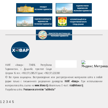
НИАТ «Ховар»: 734018, Республика
Таджикистан, г. Душанбе, проспект Саъди
Шерози 16. тел.: +992 (37) 2385217, факс: +992 (37) 2232383
© Все права защищены. Воспроизведение или распространение материалов сайта в любой
форме только с письменного разрешения руководства
НИАТ «Ховар»
. При использовании
материалов сайта, ссылка на
www.khovar.tj
обязательна. E-mail:
niat@khovar.tj
Разработка сайта:
Рекламное агентство "adMedia"
1 2 3 4 5