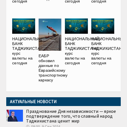
сегодня
сегодня
сегодня
НАЦИОНАЛЬНЫЙ
НАЦИОНАЛЬНЫЙ
НАЦИОНАЛЬНЫЙ
БАНК
БАНК
БАНК
ТАДЖИКИСТАНА:
ТАДЖИКИСТАНА:
ТАДЖИКИСТАНА:
курс
курс
курс
ЕАБР
валюты на
валюты на
валюты на
обновил
сегодня
сегодня
сегодня
данные по
Евразийскому
транспортному
каркасу
АКТУАЛЬНЫЕ НОВОСТИ
Празднование Дня независимости — яркое
подтверждение того, что славный народ
Таджикистана ценит мир
🕔
09:00, 9.Сен 2024