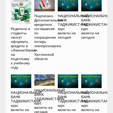
Подписано
НАЦИОНАЛЬНЫЙ
НАЦИОНАЛЬНЫЙ
Дополнительное
БАНК
БАНК
кредитное
ТАДЖИКИСТАНА:
ТАДЖИКИСТАНА:
соглашение
курс
курс
Родители и
по
валюты на
валюты на
студенты
сокращению
сегодня
сегодня
смогут
потерь
оформить
электроэнергии
кредиты в
в
«Амонатбанке»
Хатлонской
на
области
подготовку
к учебному
году
НАЦИОНАЛЬНЫЙ
НАЦИОНАЛЬНЫЙ
НАЦИОНАЛЬНЫЙ
НАЦИОНАЛЬНЫЙ
БАНК
БАНК
БАНК
БАНК
ТАДЖИКИСТАНА:
ТАДЖИКИСТАНА:
ТАДЖИКИСТАНА:
ТАДЖИКИСТАНА:
курс
курс
курс
курс
валюты на
валюты на
валюты на
валюты на
сегодня