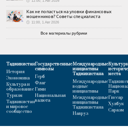
🕔
12:00, 1.Авг 2026
Как не попасться на уловки финансовых
мошенников? Советы специалиста
🕔
11:00, 1.Авг 2026
Все материалы рубрики
Таджикистан
Государственные
Международные
Культурн
символы
инициативы
историч
История
Таджикистана
места
Герб
Экономика
Международные
Таджикс
Флаг
Культура и
водные
Национа
образование
Гимн
инициативы
Парк
Туризм
Национальная
Международные
Гиссар
валюта
Таджикистан
инициативы
Хулбук
и мировое
Таджикистана
Саразм
сообщество
Навруз