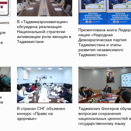
В «Таджикаэронавигации»
ьного
обсуждена реализация
Презентована книга Лидер
Национальной стратегии
для
нации «Народная
активизации роли женщин в
Демократическая партия
Таджикистане
 в
Таджикистана и этапы
развития независимого
Таджикистана»
к
ям
В странах СНГ объявлен
Таджикских блогеров обуча
конкурс «Право на
вопросам сохранения
здоровье»
национальных ценностей 
государственному языку