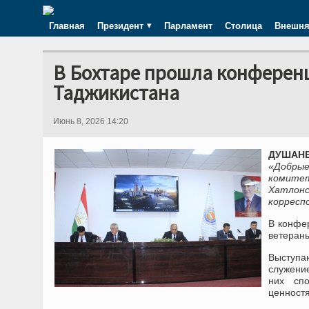
Главная
Президент
Парламент
Столица
Внешня
В Бохтаре прошла конферен
Таджикистана
Июнь 8, 2026 14:20
ДУШАНБЕ
«Добрые
комите
Хатлон
корресп
В конфе
ветераны
Выступа
служени
них спо
ценност