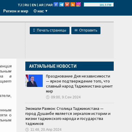
|
|
|
|
TJ
RU
EN
AR
FAR
101.5 FM
Регион и мир
О нас

Печать страницы
✉
Отправить
АКТУАЛЬНЫЕ НОВОСТИ
енция
льным
Празднование Дня независимости
ана в
— яркое подтверждение того, что
бщает
славный народ Таджикистана ценит
мир
атели,
🕔
09:00, 9.Сен 2024
Эмомали Рахмон: Столица Таджикистана —
енным
город Душанбе является зеркалом истории и
мяти о
жизни таджикского народа и государства
льным
таджиков
🕔
11:48, 20.Апр 2024