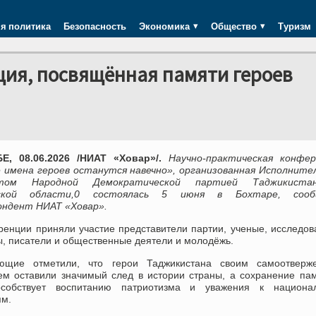
я политика
Безопасность
Экономика
Общество
Туризм
ция, посвящённая памяти героев
, 08.06.2026 /НИАТ «Ховар»/.
Научно-практическая конфер
 имена героев останутся навечно», организованная Исполните
том Народной Демократической партией Таджикист
ской области,0 состоялась 5 июня в Бохтаре, соо
ондент НИАТ «Ховар».
ренции приняли участие представители партии, ученые, исследов
, писатели и общественные деятели и молодёжь.
ющие отметили, что герои Таджикистана своим самоотверж
ем оставили значимый след в истории страны, а сохранение па
собствует воспитанию патриотизма и уважения к национа
ям.