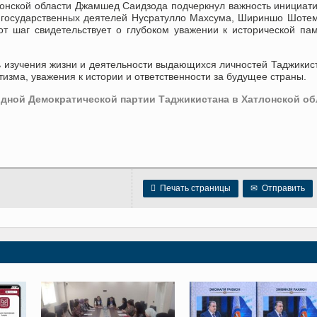
онской области Джамшед Саидзода подчеркнул важность инициат
 государственных деятелей Нусратулло Махсума, Шириншо Шоте
т шаг свидетельствует о глубоком уважении к исторической па
 изучения жизни и деятельности выдающихся личностей Таджикис
изма, уважения к истории и ответственности за будущее страны.
ной Демократической партии Таджикистана в Хатлонской об

Печать страницы
✉
Отправить