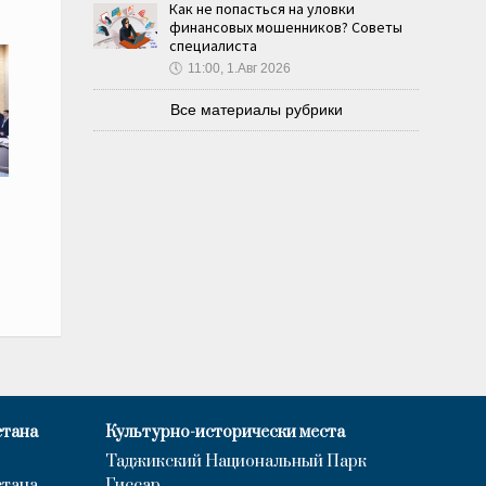
Как не попасться на уловки
финансовых мошенников? Советы
специалиста
🕔
11:00, 1.Авг 2026
Все материалы рубрики
стана
Культурно-исторически места
Таджикский Национальный Парк
стана
Гиссар