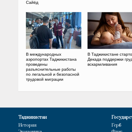
Сайёд
В международных
В Таджикистане старт
аэропортах Таджикистана
Декада поддержки гру
проведены
вскармливания
разъяснительные работы
по легальной и безопасной
трудовой миграции
Таджикистан
Государс
История
Герб
Экономика
Флаг