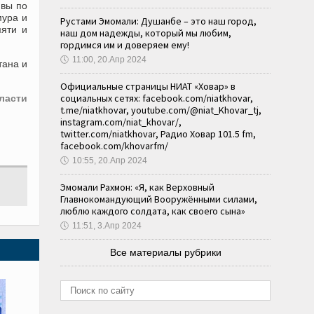
ивы по
мура и
Рустами Эмомали: Душанбе – это наш город,
мяти и
наш дом надежды, который мы любим,
гордимся им и доверяем ему!
🕔
11:00, 20.Апр 2024
тана и
Официальные страницы НИАТ «Ховар» в
социальных сетях: facebook.com/niatkhovar,
ласти
t.me/niatkhovar, youtube.com/@niat_Khovar_tj,
instagram.com/niat_khovar/,
twitter.com/niatkhovar, Радио Ховар 101.5 fm,
facebook.com/khovarfm/
🕔
10:55, 20.Апр 2024
Эмомали Рахмон: «Я, как Верховный
Главнокомандующий Вооружёнными силами,
люблю каждого солдата, как своего сына»
🕔
11:51, 3.Апр 2024
Все материалы рубрики