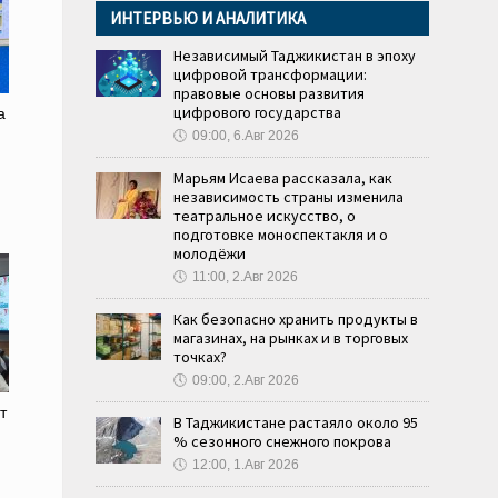
ИНТЕРВЬЮ И АНАЛИТИКА
Независимый Таджикистан в эпоху
цифровой трансформации:
правовые основы развития
цифрового государства
а
🕔
09:00, 6.Авг 2026
Марьям Исаева рассказала, как
независимость страны изменила
театральное искусство, о
подготовке моноспектакля и о
молодёжи
🕔
11:00, 2.Авг 2026
Как безопасно хранить продукты в
магазинах, на рынках и в торговых
точках?
🕔
09:00, 2.Авг 2026
т
В Таджикистане растаяло около 95
% сезонного снежного покрова
и
🕔
12:00, 1.Авг 2026