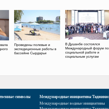
В Душанбе состоялся
овала
Проведены полевые и
Международный форум по
дного
экспедиционные работы в
социальной работе и
бассейне Сырдарьи
социальным услугам
твенные символы
Международные инициативы Таджики
Международные водные инициативы
Международные инициативы Таджики