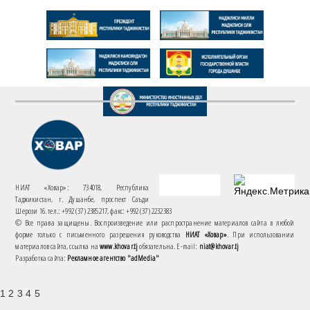
НИАТ «Ховар»: 734018, Республика
Таджикистан, г. Душанбе, проспект Саъди
Шерози 16. тел.: +992 (37) 2385217, факс: +992 (37) 2232383
© Все права защищены. Воспроизведение или распространение материалов сайта в любой
форме только с письменного разрешения руководства
НИАТ «Ховар»
. При использовании
материалов сайта, ссылка на
www.khovar.tj
обязательна. E-mail:
niat@khovar.tj
Разработка сайта:
Рекламное агентство "adMedia"
1 2 3 4 5