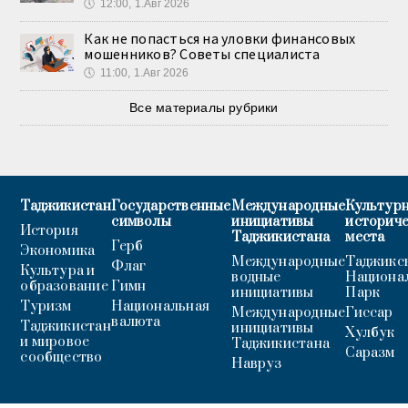
🕔
12:00, 1.Авг 2026
Как не попасться на уловки финансовых
мошенников? Советы специалиста
🕔
11:00, 1.Авг 2026
Все материалы рубрики
Таджикистан
Государственные
Международные
Культурн
символы
инициативы
историч
История
Таджикистана
места
Герб
Экономика
Международные
Таджикс
Флаг
Культура и
водные
Национа
образование
Гимн
инициативы
Парк
Туризм
Национальная
Международные
Гиссар
валюта
Таджикистан
инициативы
Хулбук
и мировое
Таджикистана
Саразм
сообщество
Навруз