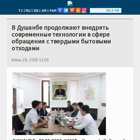
|
|
|
|
TJ
RU
EN
AR
FAR
101.5 FM
В Душанбе продолжают внедрять
современные технологии в сфере
обращения с твердыми бытовыми
отходами
Июнь 28, 2026 11:00