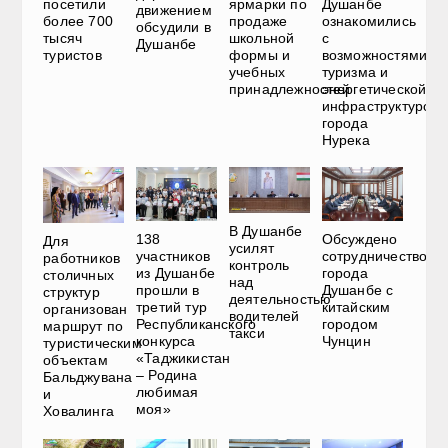
посетили
ярмарки по
Душанбе
движением
более 700
продаже
ознакомились
обсудили в
тысяч
школьной
с
Душанбе
туристов
формы и
возможностями
учебных
туризма и
принадлежностей
энергетической
инфраструктурой
города
Нурека
В Душанбе
138
Обсуждено
Для
усилят
участников
сотрудничество
работников
контроль
из Душанбе
города
столичных
над
прошли в
Душанбе с
структур
деятельностью
третий тур
китайским
организован
водителей
Республиканского
городом
маршрут по
такси
конкурса
Чунцин
туристическим
«Таджикистан
объектам
– Родина
Бальджувана
любимая
и
моя»
Ховалинга