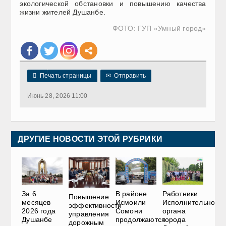
экологической обстановки и повышению качества
жизни жителей Душанбе.
ФОТО: ГУП «Умный город»

Печать страницы
✉
Отправить
Июнь 28, 2026 11:00
ДРУГИЕ НОВОСТИ ЭТОЙ РУБРИКИ
За 6
В районе
Работники
Повышение
месяцев
Исмоили
Исполнительного
эффективности
2026 года
Сомони
органа
управления
Душанбе
продолжаются
города
дорожным