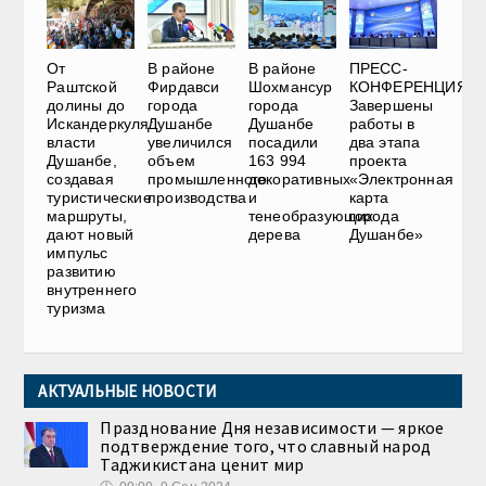
От
В районе
В районе
ПРЕСС-
Раштcкой
Фирдавси
Шохмансур
КОНФЕРЕНЦИЯ.
долины до
города
города
Завершены
Искандеркуля:
Душанбе
Душанбе
работы в
власти
увеличился
посадили
два этапа
Душанбе,
объем
163 994
проекта
создавая
промышленного
декоративных
«Электронная
туристические
производства
и
карта
маршруты,
тенеобразующих
города
дают новый
дерева
Душанбе»
импульс
развитию
внутреннего
туризма
АКТУАЛЬНЫЕ НОВОСТИ
Празднование Дня независимости — яркое
подтверждение того, что славный народ
Таджикистана ценит мир