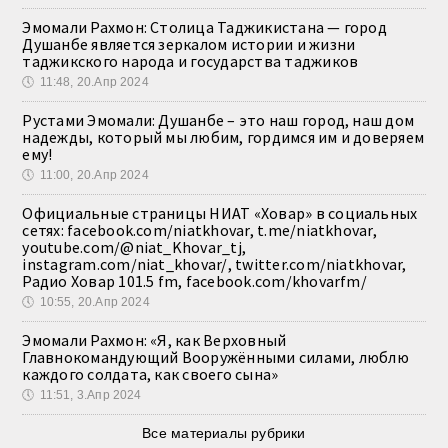
Эмомали Рахмон: Столица Таджикистана — город
Душанбе является зеркалом истории и жизни
таджикского народа и государства таджиков
🕔
11:48, 20.Апр 2024
Рустами Эмомали: Душанбе – это наш город, наш дом
надежды, который мы любим, гордимся им и доверяем
ему!
🕔
11:00, 20.Апр 2024
Официальные страницы НИАТ «Ховар» в социальных
сетях: facebook.com/niatkhovar, t.me/niatkhovar,
youtube.com/@niat_Khovar_tj,
instagram.com/niat_khovar/, twitter.com/niatkhovar,
Радио Ховар 101.5 fm, facebook.com/khovarfm/
🕔
10:55, 20.Апр 2024
Эмомали Рахмон: «Я, как Верховный
Главнокомандующий Вооружёнными силами, люблю
каждого солдата, как своего сына»
🕔
11:51, 3.Апр 2024
Все материалы рубрики