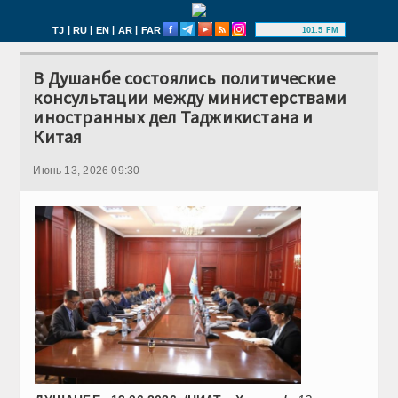
|
|
|
|
TJ
RU
EN
AR
FAR
101.5 FM
В Душанбе состоялись политические
консультации между министерствами
иностранных дел Таджикистана и
Китая
Июнь 13, 2026 09:30