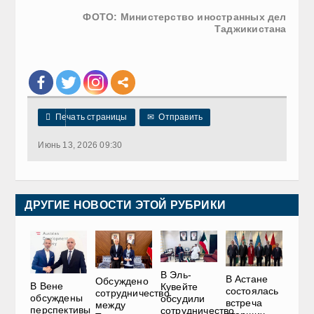
ФОТО: Министерство иностранных дел
Таджикистана

Печать страницы
✉
Отправить
Июнь 13, 2026 09:30
ДРУГИЕ НОВОСТИ ЭТОЙ РУБРИКИ
В Эль-
В Астане
Обсуждено
В Вене
Кувейте
состоялась
сотрудничество
обсуждены
обсудили
встреча
между
перспективы
сотрудничество