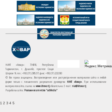
НИАТ «Ховар»: 734018, Республика
Таджикистан, г. Душанбе, проспект Саъди
Шерози 16. тел.: +992 (37) 2385217, факс: +992 (37) 2232383
© Все права защищены. Воспроизведение или распространение материалов сайта в любой
форме только с письменного разрешения руководства
НИАТ «Ховар»
. При использовании
материалов сайта, ссылка на
www.khovar.tj
обязательна. E-mail:
niat@khovar.tj
Разработка сайта:
Рекламное агентство "adMedia"
1 2 3 4 5