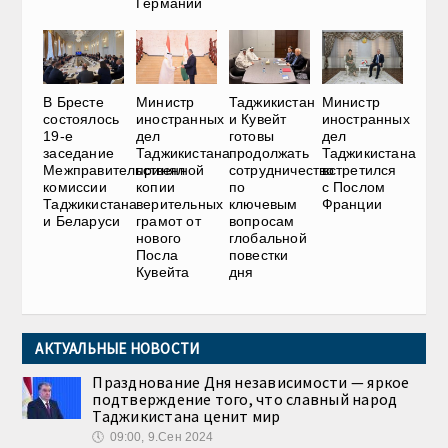
Германии
В Бресте
Министр
Таджикистан
Министр
состоялось
иностранных
и Кувейт
иностранных
19-е
дел
готовы
дел
заседание
Таджикистана
продолжать
Таджикистана
Межправительственной
принял
сотрудничество
встретился
комиссии
копии
по
с Послом
Таджикистана
верительных
ключевым
Франции
и Беларуси
грамот от
вопросам
нового
глобальной
Посла
повестки
Кувейта
дня
АКТУАЛЬНЫЕ НОВОСТИ
Празднование Дня независимости — яркое
подтверждение того, что славный народ
Таджикистана ценит мир
🕔
09:00, 9.Сен 2024