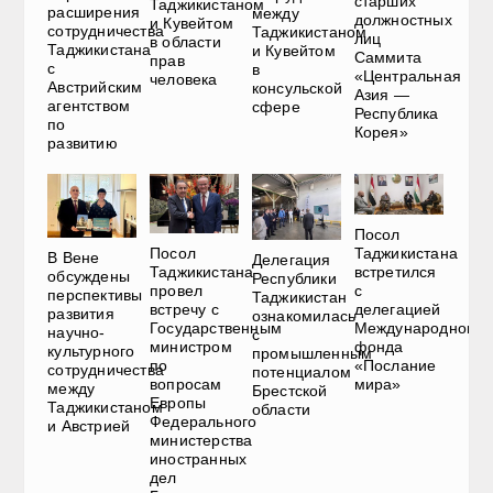
старших
Таджикистаном
расширения
между
должностных
и Кувейтом
сотрудничества
Таджикистаном
лиц
в области
Таджикистана
и Кувейтом
Саммита
прав
с
в
«Центральная
человека
Австрийским
консульской
Азия —
агентством
сфере
Республика
по
Корея»
развитию
Посол
Посол
Таджикистана
В Вене
Делегация
Таджикистана
встретился
обсуждены
Республики
провел
с
перспективы
Таджикистан
встречу с
делегацией
развития
ознакомилась
Государственным
Международного
научно-
с
министром
фонда
культурного
промышленным
по
«Послание
сотрудничества
потенциалом
вопросам
мира»
между
Брестской
Европы
Таджикистаном
области
Федерального
и Австрией
министерства
иностранных
дел