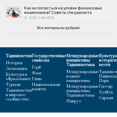
Как не попасться на уловки финансовых
мошенников? Советы специалиста
🕔
11:00, 1.Авг 2026
Все материалы рубрики
Таджикистан
Государственные
Международные
Культурн
символы
инициативы
историч
История
Таджикистана
места
Герб
Экономика
Международные
Таджикс
Флаг
Культура и
водные
Национа
образование
Гимн
инициативы
Парк
Туризм
Национальная
Международные
Гиссар
валюта
Таджикистан
инициативы
Хулбук
и мировое
Таджикистана
Саразм
сообщество
Навруз