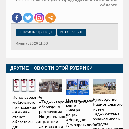
области

Печать страницы
✉
Отправить
Июнь 7, 2026 11:00
ДРУГИЕ НОВОСТИ ЭТОЙ РУБРИКИ
В
Использование
Руководство
Презентована
«Таджикаэронавигации»
мобильного
Национального
книга
обсуждена
приложения
музея
Лидера
реализация
«Амина»
Таджикистана
нации
Национальной
станет
ознакомилось
«Народная
стратегии
обязательным
с ходом
Демократическая
активизации
для
археологических