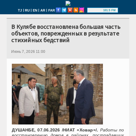
|
|
|
|
TJ
RU
EN
AR
FAR
101.5 FM
В Кулябе восстановлена ​​большая часть
объектов, поврежденных в результате
стихийных бедствий
Июнь 7, 2026 11:00
ДУШАНБЕ, 07.06.2026 /НИАТ «Ховар»/.
Работы по
восстановлению домов в районах, пострадавших