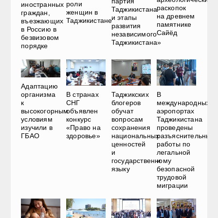
партия
роли
иностранных
раскопок
Таджикистана
женщин в
граждан,
на древнем
и этапы
Таджикистане
въезжающих
памятнике
развития
в Россию в
Сайёд
независимого
безвизовом
Таджикистана»
порядке
Адаптацию
В странах
Таджикских
В
организма
СНГ
блогеров
международных
к
объявлен
обучат
аэропортах
высокогорным
конкурс
вопросам
Таджикистана
условиям
«Право на
сохранения
проведены
изучили в
здоровье»
национальных
разъяснительные
ГБАО
ценностей
работы по
и
легальной
государственному
и
языку
безопасной
трудовой
миграции