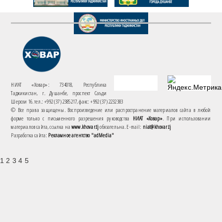
НИАТ «Ховар»: 734018, Республика
Таджикистан, г. Душанбе, проспект Саъди
Шерози 16. тел.: +992 (37) 2385217, факс: +992 (37) 2232383
© Все права защищены. Воспроизведение или распространение материалов сайта в любой
форме только с письменного разрешения руководства
НИАТ «Ховар»
. При использовании
материалов сайта, ссылка на
www.khovar.tj
обязательна. E-mail:
niat@khovar.tj
Разработка сайта:
Рекламное агентство "adMedia"
1 2 3 4 5