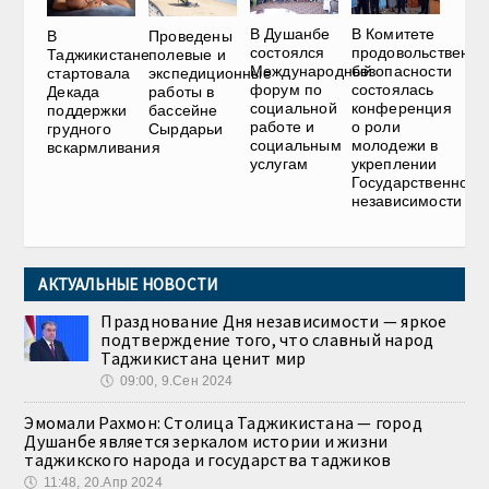
В Душанбе
В Комитете
В
Проведены
состоялся
продовольственно
Таджикистане
полевые и
Международный
безопасности
стартовала
экспедиционные
форум по
состоялась
Декада
работы в
социальной
конференция
поддержки
бассейне
работе и
о роли
грудного
Сырдарьи
социальным
молодежи в
вскармливания
услугам
укреплении
Государственной
независимости
АКТУАЛЬНЫЕ НОВОСТИ
Празднование Дня независимости — яркое
подтверждение того, что славный народ
Таджикистана ценит мир
🕔
09:00, 9.Сен 2024
Эмомали Рахмон: Столица Таджикистана — город
Душанбе является зеркалом истории и жизни
таджикского народа и государства таджиков
🕔
11:48, 20.Апр 2024