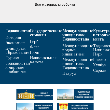
Все материалы рубрики
Таджикистан
Государственные
Международные
Культурн
символы
инициативы
историч
История
Таджикистана
места
Герб
Экономика
Международные
Таджикс
Флаг
Культура и
водные
Национа
образование
Гимн
инициативы
Парк
Туризм
Национальная
Международные
Гиссар
валюта
Таджикистан
инициативы
Хулбук
и мировое
Таджикистана
Саразм
сообщество
Навруз