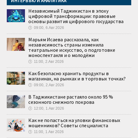
ИНТЕРВЬЮ И АНАЛИТИКА
Независимый Таджикистан в эпоху
цифровой трансформации: правовые
основы развития цифрового государства
🕔
09:00, 6.Авг 2026
Марьям Исаева рассказала, как
независимость страны изменила
театральное искусство, о подготовке
моноспектакля и о молодёжи
🕔
11:00, 2.Авг 2026
Как безопасно хранить продукты в
магазинах, на рынках и в торговых точках?
🕔
09:00, 2.Авг 2026
В Таджикистане растаяло около 95 %
сезонного снежного покрова
🕔
12:00, 1.Авг 2026
Как не попасться на уловки финансовых
мошенников? Советы специалиста
🕔
11:00, 1.Авг 2026