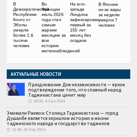
В
Во
На юго-
В Японии
Демократической
Франции
западе
из-за жары
Республике
июль 2026
Лондона
за неделю
Конго от
года стал
зафиксирован
умерли 7
Эболы
самым
первый за
человек
умерли
жарким
155 лет
более 1,6
месяцем за
месяц без
тысячи
всю
осадков
человек
историю
метеонаблюдений
АКТУАЛЬНЫЕ НОВОСТИ
Празднование Дня независимости — яркое
подтверждение того, что славный народ
Таджикистана ценит мир
🕔
09:00, 9.Сен 2024
Эмомали Рахмон: Столица Таджикистана — город
Душанбе является зеркалом истории и жизни
таджикского народа и государства таджиков
🕔
11:48, 20.Апр 2024