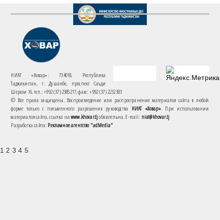
НИАТ «Ховар»: 734018, Республика
Таджикистан, г. Душанбе, проспект Саъди
Шерози 16. тел.: +992 (37) 2385217, факс: +992 (37) 2232383
© Все права защищены. Воспроизведение или распространение материалов сайта в любой
форме только с письменного разрешения руководства
НИАТ «Ховар»
. При использовании
материалов сайта, ссылка на
www.khovar.tj
обязательна. E-mail:
niat@khovar.tj
Разработка сайта:
Рекламное агентство "adMedia"
1 2 3 4 5