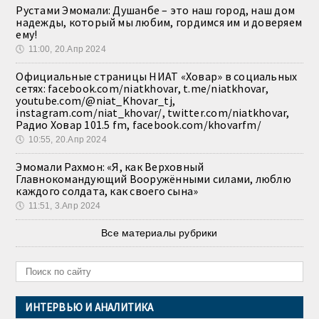
Рустами Эмомали: Душанбе – это наш город, наш дом
надежды, который мы любим, гордимся им и доверяем
ему!
🕔
11:00, 20.Апр 2024
Официальные страницы НИАТ «Ховар» в социальных
сетях: facebook.com/niatkhovar, t.me/niatkhovar,
youtube.com/@niat_Khovar_tj,
instagram.com/niat_khovar/, twitter.com/niatkhovar,
Радио Ховар 101.5 fm, facebook.com/khovarfm/
🕔
10:55, 20.Апр 2024
Эмомали Рахмон: «Я, как Верховный
Главнокомандующий Вооружёнными силами, люблю
каждого солдата, как своего сына»
🕔
11:51, 3.Апр 2024
Все материалы рубрики
ИНТЕРВЬЮ И АНАЛИТИКА