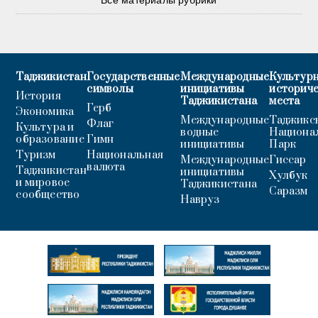
Все материалы рубрики
Таджикистан
Государственные
Международные
Культурн
символы
инициативы
историч
История
Таджикистана
места
Герб
Экономика
Международные
Таджикс
Флаг
Культура и
водные
Национа
образование
Гимн
инициативы
Парк
Туризм
Национальная
Международные
Гиссар
валюта
Таджикистан
инициативы
Хулбук
и мировое
Таджикистана
Саразм
сообщество
Навруз