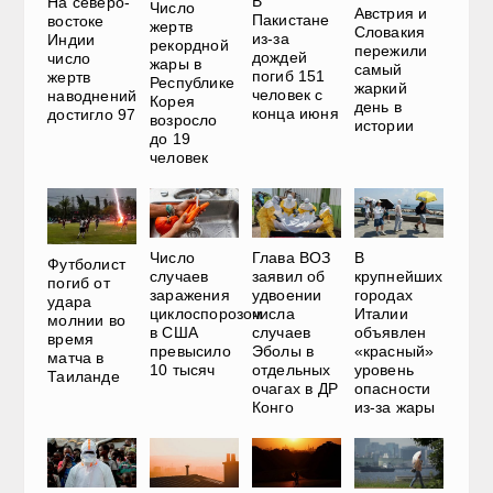
В
На северо-
Число
Австрия и
Пакистане
востоке
жертв
Словакия
из-за
Индии
рекордной
пережили
дождей
число
жары в
самый
погиб 151
жертв
Республике
жаркий
человек с
наводнений
Корея
день в
конца июня
достигло 97
возросло
истории
до 19
человек
Число
Глава ВОЗ
В
Футболист
случаев
заявил об
крупнейших
погиб от
заражения
удвоении
городах
удара
циклоспорозом
числа
Италии
молнии во
в США
случаев
объявлен
время
превысило
Эболы в
«красный»
матча в
10 тысяч
отдельных
уровень
Таиланде
очагах в ДР
опасности
Конго
из-за жары