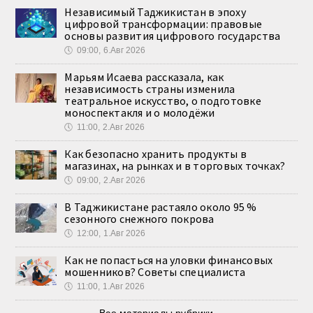
Независимый Таджикистан в эпоху
цифровой трансформации: правовые
основы развития цифрового государства
🕔
09:00, 6.Авг 2026
Марьям Исаева рассказала, как
независимость страны изменила
театральное искусство, о подготовке
моноспектакля и о молодёжи
🕔
11:00, 2.Авг 2026
Как безопасно хранить продукты в
магазинах, на рынках и в торговых точках?
🕔
09:00, 2.Авг 2026
В Таджикистане растаяло около 95 %
сезонного снежного покрова
🕔
12:00, 1.Авг 2026
Как не попасться на уловки финансовых
мошенников? Советы специалиста
🕔
11:00, 1.Авг 2026