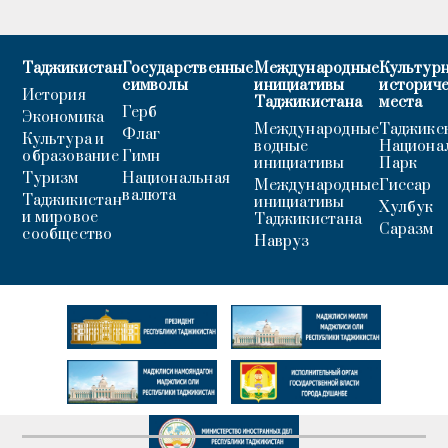
Таджикистан
Государственные
Международные
Культурн
символы
инициативы
историч
История
Таджикистана
места
Герб
Экономика
Международные
Таджикс
Флаг
Культура и
водные
Национа
образование
Гимн
инициативы
Парк
Туризм
Национальная
Международные
Гиссар
валюта
Таджикистан
инициативы
Хулбук
и мировое
Таджикистана
Саразм
сообщество
Навруз