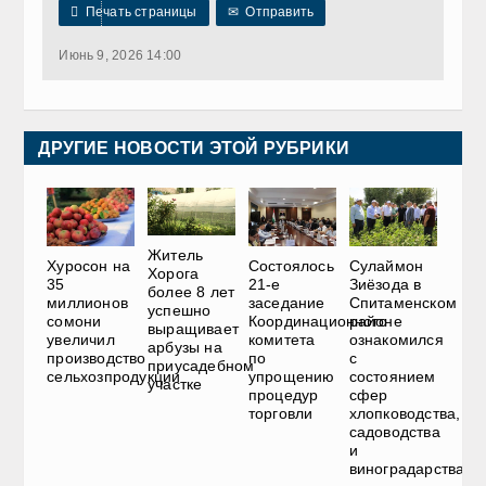

Печать страницы
✉
Отправить
Июнь 9, 2026 14:00
ДРУГИЕ НОВОСТИ ЭТОЙ РУБРИКИ
Житель
Хуросон на
Состоялось
Сулаймон
Хорога
35
21-е
Зиёзода в
более 8 лет
миллионов
заседание
Спитаменском
успешно
сомони
Координационного
районе
выращивает
увеличил
комитета
ознакомился
арбузы на
производство
по
с
приусадебном
сельхозпродукции
упрощению
состоянием
участке
процедур
сфер
торговли
хлопководства,
садоводства
и
виноградарства