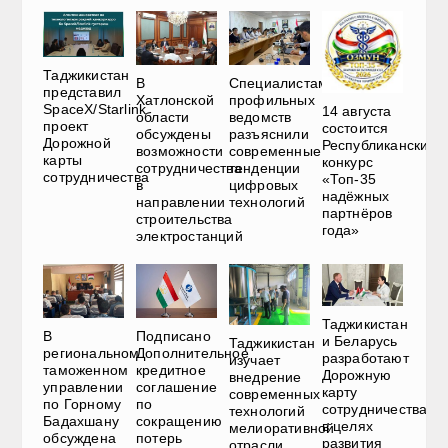
Таджикистан
В
Специалистам
представил
Хатлонской
профильных
SpaceX/Starlink
14 августа
области
ведомств
проект
состоится
обсуждены
разъяснили
Дорожной
Республиканский
возможности
современные
карты
конкурс
сотрудничества
тенденции
сотрудничества
«Топ-35
в
цифровых
надёжных
направлении
технологий
партнёров
строительства
года»
электростанций
Таджикистан
В
Подписано
и Беларусь
Таджикистан
региональном
Дополнительное
разработают
изучает
таможенном
кредитное
Дорожную
внедрение
управлении
соглашение
карту
современных
по Горному
по
сотрудничества
технологий
Бадахшану
сокращению
в целях
мелиоративной
обсуждена
потерь
развития
отрасли