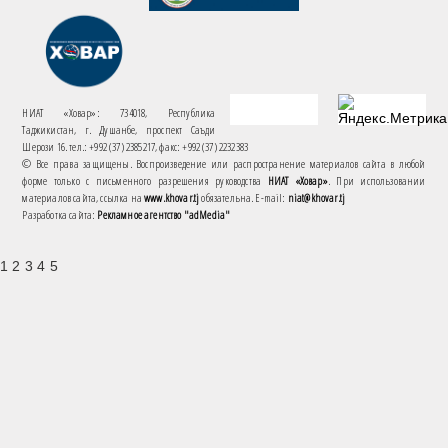
НИАТ «Ховар»: 734018, Республика
Таджикистан, г. Душанбе, проспект Саъди
Шерози 16. тел.: +992 (37) 2385217, факс: +992 (37) 2232383
© Все права защищены. Воспроизведение или распространение материалов сайта в любой
форме только с письменного разрешения руководства
НИАТ «Ховар»
. При использовании
материалов сайта, ссылка на
www.khovar.tj
обязательна. E-mail:
niat@khovar.tj
Разработка сайта:
Рекламное агентство "adMedia"
1 2 3 4 5