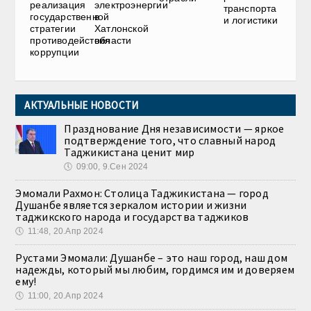
реализация
электроэнергии
транспорта
государственной
в
и логистики
стратегии
Хатлонской
противодействия
области
коррупции
АКТУАЛЬНЫЕ НОВОСТИ
Празднование Дня независимости — яркое
подтверждение того, что славный народ
Таджикистана ценит мир
🕔
09:00, 9.Сен 2024
Эмомали Рахмон: Столица Таджикистана — город
Душанбе является зеркалом истории и жизни
таджикского народа и государства таджиков
🕔
11:48, 20.Апр 2024
Рустами Эмомали: Душанбе – это наш город, наш дом
надежды, который мы любим, гордимся им и доверяем
ему!
🕔
11:00, 20.Апр 2024