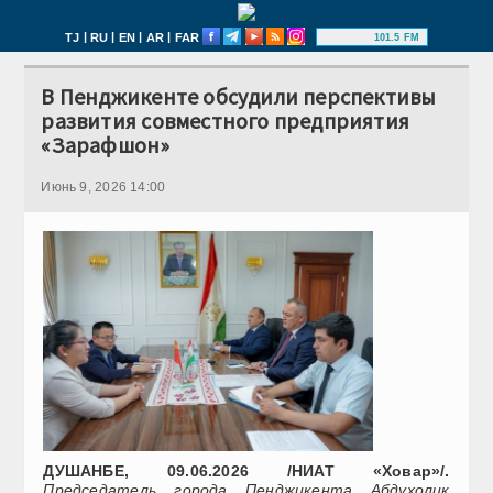
|
|
|
|
TJ
RU
EN
AR
FAR
101.5 FM
В Пенджикенте обсудили перспективы
развития совместного предприятия
«Зарафшон»
Июнь 9, 2026 14:00
ДУШАНБЕ, 09.06.2026 /НИАТ «Ховар»/.
Председатель города Пенджикента Абдухолик