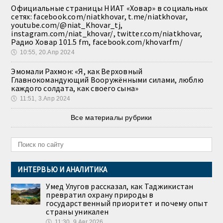
Официальные страницы НИАТ «Ховар» в социальных
сетях: facebook.com/niatkhovar, t.me/niatkhovar,
youtube.com/@niat_Khovar_tj,
instagram.com/niat_khovar/, twitter.com/niatkhovar,
Радио Ховар 101.5 fm, facebook.com/khovarfm/
🕔
10:55, 20.Апр 2024
Эмомали Рахмон: «Я, как Верховный
Главнокомандующий Вооружёнными силами, люблю
каждого солдата, как своего сына»
🕔
11:51, 3.Апр 2024
Все материалы рубрики
ИНТЕРВЬЮ И АНАЛИТИКА
Умед Улугов рассказал, как Таджикистан
превратил охрану природы в
государственный приоритет и почему опыт
страны уникален
🕔
11:30, 9.Авг 2026