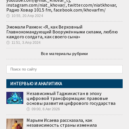
youtube.com/@niat_Khovar_tj,
instagram.com/niat_khovar/, twitter.com/niatkhovar,
Радио Ховар 101.5 fm, facebook.com/khovarfm/
🕔
10:55, 20.Апр 2024
Эмомали Рахмон: «Я, как Верховный
Главнокомандующий Вооружёнными силами, люблю
каждого солдата, как своего сына»
🕔
11:51, 3.Апр 2024
Все материалы рубрики
ИНТЕРВЬЮ И АНАЛИТИКА
Независимый Таджикистан в эпоху
цифровой трансформации: правовые
основы развития цифрового государства
🕔
09:00, 6.Авг 2026
Марьям Исаева рассказала, как
независимость страны изменила