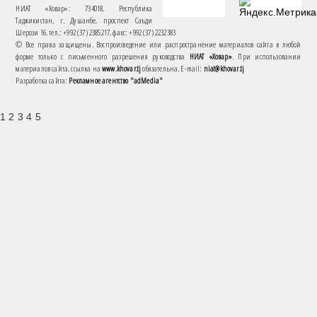
НИАТ «Ховар»: 734018, Республика
Таджикистан, г. Душанбе, проспект Саъди
Шерози 16. тел.: +992 (37) 2385217, факс: +992 (37) 2232383
© Все права защищены. Воспроизведение или распространение материалов сайта в любой
форме только с письменного разрешения руководства
НИАТ «Ховар»
. При использовании
материалов сайта, ссылка на
www.khovar.tj
обязательна. E-mail:
niat@khovar.tj
Разработка сайта:
Рекламное агентство "adMedia"
1 2 3 4 5