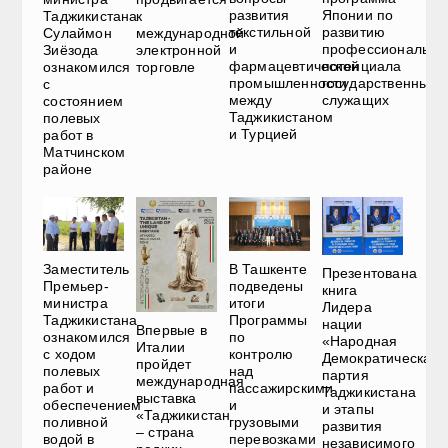
развития
Японии по
к
Таджикистана
текстильной
развитию
международной
Сулаймон
и
профессионально
электронной
Зиёзода
фармацевтической
потенциала
торговле
ознакомился
промышленности
государственных
с
между
служащих
состоянием
Таджикистаном
полевых
и Турцией
работ в
Матчинском
районе
Заместитель
В Ташкенте
Презентована
Премьер-
подведены
книга
министра
итоги
Лидера
Таджикистана
Программы
нации
Впервые в
ознакомился
по
«Народная
Италии
с ходом
контролю
Демократическая
пройдет
полевых
над
партия
международная
работ и
пассажирскими
Таджикистана
выставка
обеспечением
и
и этапы
«Таджикистан
поливной
грузовыми
развития
– страна
водой в
перевозками
независимого