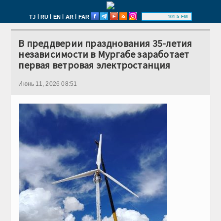
|
|
|
|
TJ
RU
EN
AR
FAR
101.5 FM
В преддверии празднования 35-летия
независимости в Мургабе заработает
первая ветровая электростанция
Июнь 11, 2026 08:51