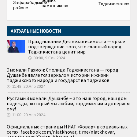
редких
Зафарабадском
Таджикистана»
памятников»
районе
АКТУАЛЬНЫЕ НОВОСТИ
Празднование Дня независимости — яркое
подтверждение того, что славный народ
Таджикистана ценит мир
🕔
09:00, 9.Сен 2024
Эмомали Рахмон: Столица Таджикистана — город
Душанбе является зеркалом истории и жизни
таджикского народа и государства таджиков
🕔
11:48, 20.Апр 2024
Рустами Эмомали: Душанбе – это наш город, наш дом
надежды, который мы любим, гордимся им и доверяем
ему!
🕔
11:00, 20.Апр 2024
Официальные страницы НИАТ «Ховар» в социальных
сетях: facebook.com/niatkhovar, t.me/niatkhovar,