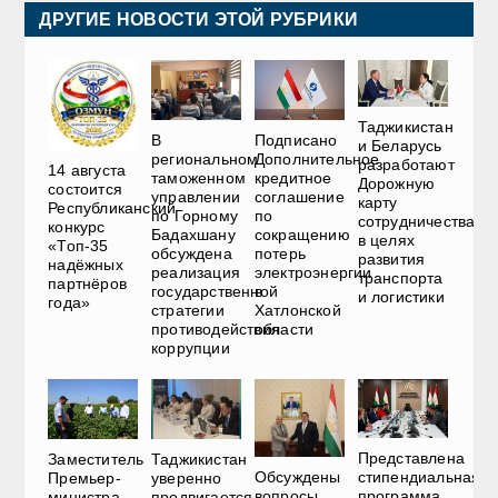
ДРУГИЕ НОВОСТИ ЭТОЙ РУБРИКИ
Таджикистан
В
Подписано
и Беларусь
региональном
Дополнительное
разработают
14 августа
таможенном
кредитное
Дорожную
состоится
управлении
соглашение
карту
Республиканский
по Горному
по
сотрудничества
конкурс
Бадахшану
сокращению
в целях
«Топ-35
обсуждена
потерь
развития
надёжных
реализация
электроэнергии
транспорта
партнёров
государственной
в
и логистики
года»
стратегии
Хатлонской
противодействия
области
коррупции
Представлена
Таджикистан
Заместитель
Обсуждены
стипендиальная
уверенно
Премьер-
вопросы
программа
продвигается
министра