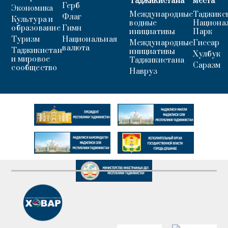
Таджикистана
места
Герб
Экономика
Международные
Таджикс
Флаг
Культура и
водные
Национа
образование
Гимн
инициативы
Парк
Туризм
Национальная
Международные
Гиссар
валюта
Таджикистан
инициативы
Хулбук
и мировое
Таджикистана
Саразм
сообщество
Навруз