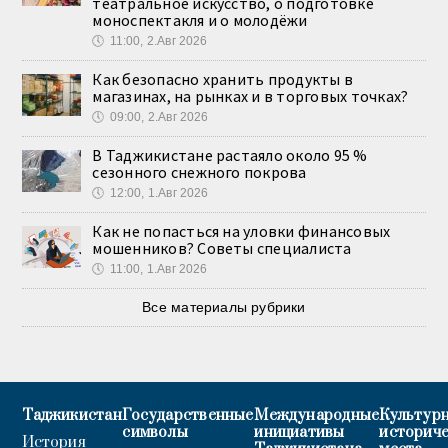
театральное искусство, о подготовке
моноспектакля и о молодёжи
🕔
11:00, 2.Авг 2026
Как безопасно хранить продукты в
магазинах, на рынках и в торговых точках?
🕔
09:00, 2.Авг 2026
В Таджикистане растаяло около 95 %
сезонного снежного покрова
🕔
12:00, 1.Авг 2026
Как не попасться на уловки финансовых
мошенников? Советы специалиста
🕔
11:00, 1.Авг 2026
Все материалы рубрики
Таджикистан
Государственные
Международные
Культурн
символы
инициативы
историч
История