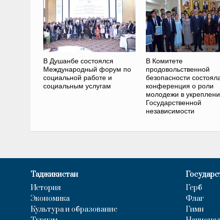
В Душанбе состоялся
В Комитете
Международный форум по
продовольственной
социальной работе и
безопасности состоял
социальным услугам
конференция о роли
молодежи в укреплен
Государственной
независимости
Таджикистан
Государс
История
Герб
Экономика
Флаг
Культура и образование
Гимн