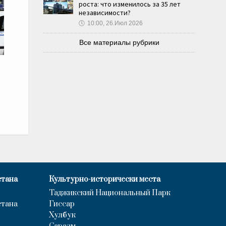
роста: что изменилось за 35 лет
независимости?
🕔
10:00, 26.Июл 2026
Все материалы рубрики
стана
Культурно-исторически места
Таджикский Национальный Парк
стана
Гиссар
Хулбук