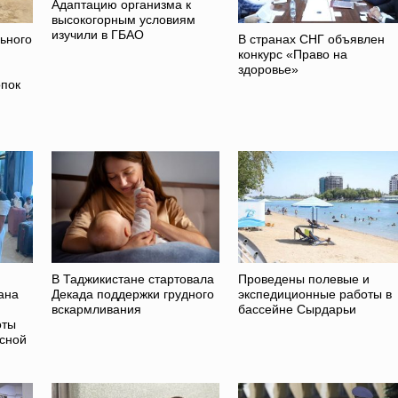
Адаптацию организма к
высокогорным условиям
изучили в ГБАО
ьного
В странах СНГ объявлен
конкурс «Право на
здоровье»
опок
В Таджикистане стартовала
Проведены полевые и
ана
Декада поддержки грудного
экспедиционные работы в
вскармливания
бассейне Сырдарьи
оты
асной