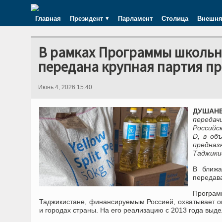
Главная
Президент
Парламент
Столица
Внешня
В рамках Программы школьн
передана крупная партия п
Июнь 4, 2026 15:40
ДУШАНБЕ
передач
Российс
D, в об
предназ
Таджики
В ближа
передава
Програм
Таджикистане, финансируемым Россией, охватывает ок
и городах страны. На его реализацию с 2013 года выд