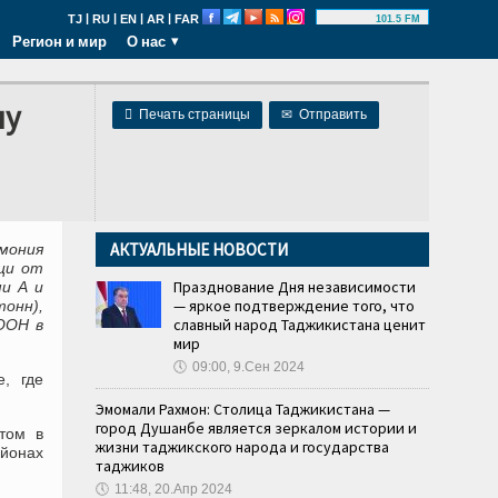
|
|
|
|
TJ
RU
EN
AR
FAR
101.5 FM
Регион и мир
О нас
ну

Печать страницы
✉
Отправить
АКТУАЛЬНЫЕ НОВОСТИ
мония
щи от
Празднование Дня независимости
и А и
— яркое подтверждение того, что
онн),
славный народ Таджикистана ценит
ООН в
мир
🕔
09:00, 9.Сен 2024
, где
Эмомали Рахмон: Столица Таджикистана —
город Душанбе является зеркалом истории и
том в
жизни таджикского народа и государства
айонах
таджиков
🕔
11:48, 20.Апр 2024