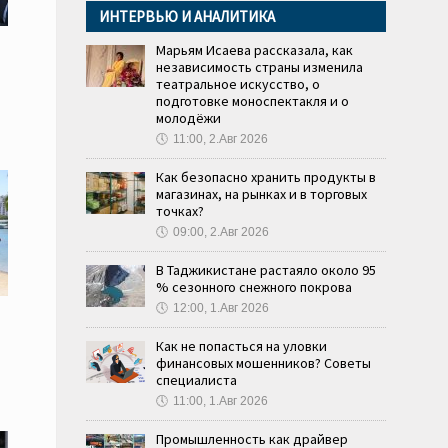
ИНТЕРВЬЮ И АНАЛИТИКА
Марьям Исаева рассказала, как
независимость страны изменила
театральное искусство, о
подготовке моноспектакля и о
молодёжи
🕔
11:00, 2.Авг 2026
Как безопасно хранить продукты в
магазинах, на рынках и в торговых
точках?
🕔
09:00, 2.Авг 2026
В Таджикистане растаяло около 95
% сезонного снежного покрова
🕔
12:00, 1.Авг 2026
Как не попасться на уловки
финансовых мошенников? Советы
специалиста
🕔
11:00, 1.Авг 2026
Промышленность как драйвер