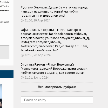
енных
летней
Рустами Эмомали: Душанбе – это наш город,
ением
наш дом надежды, который мы любим,
гордимся им и доверяем ему!
🕔
11:00, 20.Апр 2024
ников
Официальные страницы НИАТ «Ховар» в
социальных сетях: facebook.com/niatkhovar,
t.me/niatkhovar, youtube.com/@niat_Khovar_tj,
instagram.com/niat_khovar/,
twitter.com/niatkhovar, Радио Ховар 101.5 fm,
facebook.com/khovarfm/
🕔
10:55, 20.Апр 2024
Эмомали Рахмон: «Я, как Верховный
Главнокомандующий Вооружёнными силами,
люблю каждого солдата, как своего сына»
🕔
11:51, 3.Апр 2024
Все материалы рубрики