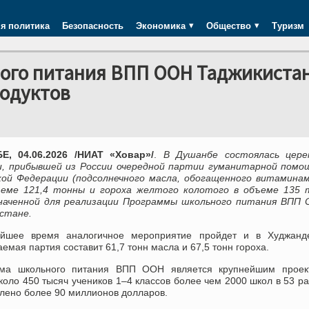
я политика
Безопасность
Экономика
Общество
Туризм
ого питания ВПП ООН Таджикиста
родуктов
, 04.06.2026 /НИАТ «Ховар»/
.
В Душанбе состоялась цере
и, прибывшей из России очередной партии гуманитарной помо
кой Федерации (подсолнечного масла, обогащенного витаминам
ъеме 121,4 тонны и гороха желтого колотого в объеме 135 т
наченной для реализации Программы школьного питания ВПП 
стане.
йшее время аналогичное мероприятие пройдет и в Худжанде
емая партия составит 61,7 тонн масла и 67,5 тонн гороха.
ма школьного питания ВПП ООН является крупнейшим проек
оло 450 тысяч учеников 1–4 классов более чем 2000 школ в 53 р
елено более 90 миллионов долларов.