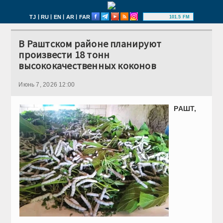
|
|
|
|
TJ
RU
EN
AR
FAR
101.5 FM
В Раштском районе планируют
произвести 18 тонн
высококачественных коконов
Июнь 7, 2026 12:00
РАШТ,