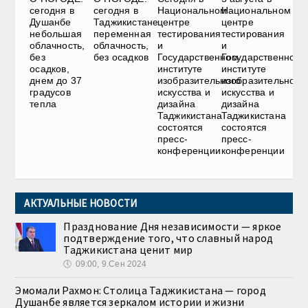
сегодня в
сегодня в
Национальном
Национальном
Душанбе
Таджикистане
центре
центре
небольшая
переменная
тестирования
тестирования
облачность,
облачность,
и
и
без
без осадков
Государственном
Государственном
осадков,
институте
институте
днем до 37
изобразительного
изобразительного
градусов
искусства и
искусства и
тепла
дизайна
дизайна
Таджикистана
Таджикистана
состоятся
состоятся
пресс-
пресс-
конференции
конференции
АКТУАЛЬНЫЕ НОВОСТИ
Празднование Дня независимости — яркое
подтверждение того, что славный народ
Таджикистана ценит мир
🕔
09:00, 9.Сен 2024
Эмомали Рахмон: Столица Таджикистана — город
Душанбе является зеркалом истории и жизни