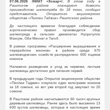
07.06.2026 /НИАТ «Ховар»/.
В этом году в
Раштском районе планируют довести
производство шелкопряда до 18 тонн, сообщил
представитель Открытого акционерного
общества «Пиллаи Таджик» Раштского района.
До настоящего времени благодаря соблюдению
агротехнических правил производится сбор
шелкопряда в сельских джамоатах Нусратулло
Махсум, Оби Мехнат и Тагоб.
В рамках программы «Расширение выращивания и
переработки коконов» в районе среди 670
шелководческих хозяйств распределено 600 ящиков
коконов.
Налажено разведение и уход за червями, листьев
шелковицы достаточно для питания червей.
В предыдущие годы Открытое акционерное общество
«Пиллаи Таджик» покупало один килограмм коконов
за 18 сомони, но вот уже второй год закупает по 20
сомони.
В Раштском районе насчитывается 60 тысяч крупных
деревьев шелковицы. Ранее здесь было высажено 13
600 кустов шелковицы, которые в настоящее время