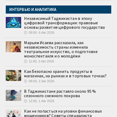
ИНТЕРВЬЮ И АНАЛИТИКА
Независимый Таджикистан в эпоху
цифровой трансформации: правовые
основы развития цифрового государства
🕔
09:00, 6.Авг 2026
Марьям Исаева рассказала, как
независимость страны изменила
театральное искусство, о подготовке
моноспектакля и о молодёжи
🕔
11:00, 2.Авг 2026
Как безопасно хранить продукты в
магазинах, на рынках и в торговых точках?
🕔
09:00, 2.Авг 2026
В Таджикистане растаяло около 95 %
сезонного снежного покрова
🕔
12:00, 1.Авг 2026
Как не попасться на уловки финансовых
мошенников? Советы специалиста