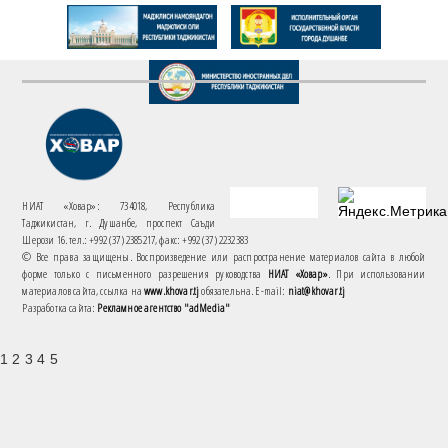
НИАТ «Ховар»: 734018, Республика
Таджикистан, г. Душанбе, проспект Саъди
Шерози 16. тел.: +992 (37) 2385217, факс: +992 (37) 2232383
© Все права защищены. Воспроизведение или распространение материалов сайта в любой
форме только с письменного разрешения руководства
НИАТ «Ховар»
. При использовании
материалов сайта, ссылка на
www.khovar.tj
обязательна. E-mail:
niat@khovar.tj
Разработка сайта:
Рекламное агентство "adMedia"
1 2 3 4 5