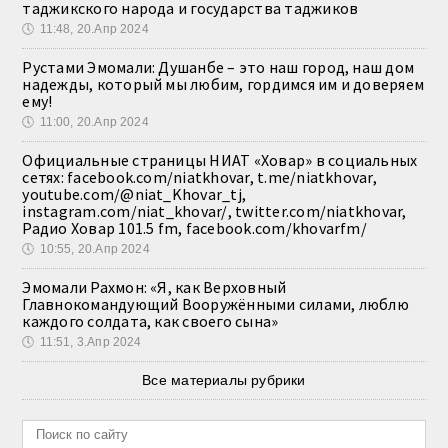
таджикского народа и государства таджиков
🕔
11:48, 20.Апр 2024
Рустами Эмомали: Душанбе – это наш город, наш дом
надежды, который мы любим, гордимся им и доверяем
ему!
🕔
11:00, 20.Апр 2024
Официальные страницы НИАТ «Ховар» в социальных
сетях: facebook.com/niatkhovar, t.me/niatkhovar,
youtube.com/@niat_Khovar_tj,
instagram.com/niat_khovar/, twitter.com/niatkhovar,
Радио Ховар 101.5 fm, facebook.com/khovarfm/
🕔
10:55, 20.Апр 2024
Эмомали Рахмон: «Я, как Верховный
Главнокомандующий Вооружёнными силами, люблю
каждого солдата, как своего сына»
🕔
11:51, 3.Апр 2024
Все материалы рубрики