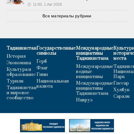
🕔
11:00, 1.Авг 2026
Все материалы рубрики
Таджикистан
Государственные
Международные
Культурн
символы
инициативы
историч
История
Таджикистана
места
Герб
Экономика
Международные
Таджикс
Флаг
Культура и
водные
Национа
образование
Гимн
инициативы
Парк
Туризм
Национальная
Международные
Гиссар
валюта
Таджикистан
инициативы
Хулбук
и мировое
Таджикистана
Саразм
сообщество
Навруз