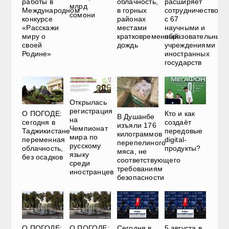
работы в
облачность,
расширяет
млрд
Международном
в горных
сотрудничество
сомони
конкурсе
районах
с 67
«Расскажи
местами
научными и
миру о
кратковременный
образовательным
своей
дождь
учреждениями
Родине»
иностранных
государств
Открылась
регистрация
О ПОГОДЕ:
Кто и как
В Душанбе
на
сегодня в
создаёт
изъяли 176
Чемпионат
Таджикистане
передовые
килограммов
мира по
переменная
digital-
перепелиного
русскому
облачность,
продукты?
мяса, не
языку
без осадков
соответствующего
среди
требованиям
иностранцев
безопасности
О ПОГОДЕ:
О ПОГОДЕ:
Сегодня в
5 августа в